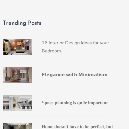
Trending Posts
16 Interior Design Ideas for your
Bedroom.
𝗘𝗹𝗲𝗴𝗮𝗻𝗰𝗲 𝘄𝗶𝘁𝗵 𝗠𝗶𝗻𝗶𝗺𝗮𝗹𝗶𝘀𝗺.
S𝐩𝐚𝐜𝐞 𝐩𝐥𝐚𝐧𝐧𝐢𝐧𝐠 𝐢𝐬 𝐪𝐮𝐢𝐭𝐞 𝐢𝐦𝐩𝐨𝐫𝐭𝐚𝐧𝐭.
𝐇𝐨𝐦𝐞 𝐝𝐨𝐞𝐬𝐧'𝐭 𝐡𝐚𝐯𝐞 𝐭𝐨 𝐛𝐞 𝐩𝐞𝐫𝐟𝐞𝐜𝐭, 𝐛𝐮𝐭