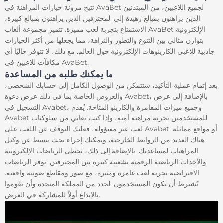
تتيح مرونة خيارات المراهنة في AvaBet لجميع اللاعبين، من المبتدئين
الذين يراهنون بمبالغ زهيدة إلى المحترفين الذين يراهنون بمبالغ كبيرة،
الاستمتاع بتجربة لعب مميزة. تتميز مجموعة ألعاب AvaBet الإلكترونية
بتوازن مثالي بين التنوع والتطور والنزاهة، مما يجعلها من أكثر الخيارات
جاذبية للاعبي الكازينوهات الإلكترونية حول العالم. مع ذلك، لا تتوفر حاليًا أي
مكافآت للاعبين في AvaBet.
ما يمكنك طلبه من المساعدة
بعد إتمام عملية التأكيد، ستتمكن من الوصول الكامل إلى حسابك الشخصي،
والعروض الخاصة بما في ذلك عرض دعوة Avabet، بالإضافة إلى عرض
التسجيل في Avabet، وجميع ميزات المقامرة والكازينو المتاحة. يُقدم
Avabet للمستخدمين تجربة مراهنة آمنة، وإذا كنت تعاني من سلوكيات
لعب غير مسؤولة، فعليك التوقف عن اللعب على Avabet أو مواقع مماثلة.
هناك العديد من الروابط الخارجية، ويمكنك إجراء بحث بسيط عن وكيل
المراهنات لمساعدتك. بالإضافة إلى ذلك، تحظى الرياضات الإلكترونية
والأحداث الرياضية الرقمية بشعبية كبيرة بين المحترفين. توفر الرياضات
الافتراضية تجربة لعب غامرة ومثيرة، مع صور ومقاطع صوتية واقعية.
يُشترط أن يكون المستخدمون الجدد من المملكة المتحدة وأن يقوموا
بالإيداع أولاً للمشاركة في العرض.