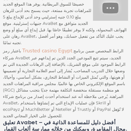
خصيصًا للسوق البريطانية. يوفر هذا الموقع الجديد
للمراهنات تجربة ممتعة، حيث يسمح بحد أدنى للرهان
يبلغ 0.10 جنيه إسترليني وحد أدنى للإيداع يبلغ 5
جنيهات إسترلينية. موقع AvaBet الجديد متوافق مع
الهواتف المحمولة، ولكنه لا يوفر تطبيقًا خاصًا بها. قبل إيداع أي مبلغ أو وضع
رهان على AvaBet، يجب عليك التأكد من تفعيل حسابك، وهو أمر أفضل
تجنبه تمامًا.
Trusted casino Egypt
الرابط المخصص ضمن برنامج
باعتبار رمز
شركاء AvaBet الجديد، سيتم تتبع المودعين الجدد الذين تم إيداعهم عبر
الرابط الموجود على موقع الشريك، بالإضافة إلى الرهانات الجديدة التي تم
وضعها خلال التدريب المصاحب. يُشار إلى اسم العلامة التجارية أو تصميمها
أو هويتها، والتي تُمثل الميزات أو النشاط التجاري، بشكل أساسي، وأحيانًا،
باسم الموقع الإلكتروني الخاص بها عالميًا. مجلس مراقبة المراهنات الجديد
(RGC) هو منظمة مستقلة منخفضة التكلفة مهتمة جديًا بتجنب مشاكل
المراهنة. يُرجى ملاحظة أنه عند استخدام أحدث إصدار من برنامج شركاء
AvaBet، فإن عمليات الإيداع التي تم إنشاؤها باستخدام Skrill أو
ecoPayz أو MuchBetter أو Neteller أو Trustly أو PayPal لا تُؤهل
للحصول على الخيار المجاني الجديد.
تعليق Avabet – أفضل دليل للمساعدة الذاتية في
مجال المقامرة، ويمكنك من خلاله ممارسة ألعاب القمار.