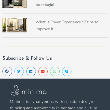
𝐦𝐞𝐚𝐧𝐢𝐧𝐠𝐟𝐮𝐥.
What is Foyer Experience? 7 tips to
improve it!
Subscribe & Follow Us
Minimal is synonymous with sensible design
thinking and authenticity in heritage and culture.