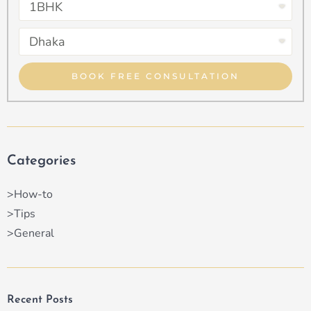
Select
Property
Select
Type
Property
Type
BOOK FREE CONSULTATION
Categories
>How-to
>Tips
>General
Recent Posts