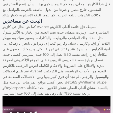
قبل هذا الكازينو المحلي، يمكنكم تقديم شكوى بهذا الشأن. يُنصح المحترفون
المقيمون خارج مصر أو غيرها من الدول الناطقة بالعربية بالتواصل مع
وكالات الخدمات باللغة العربية، كما تتوفر اللغة الإنجليزية كخيار شائع.
البحث عن مساعدين
كما هو الحال في كازينو Avabet البسيط، فإن قائمة ألعاب الكازينو
المباشرة على الإنترنت مذهلة، حيث تضم العديد من الخيارات الأكثر شيوعًا
مثل البلاك جاك المباشر، والروليت، والباكارات، وسوبر سيك بو، وبوكر
الثلاث أوراق، وكاريبيان ستاد، وكازينو كيب إم، ودراغون تايجر، بالإضافة إلى
لعبة الكرابس المباشرة. عند رغبتك في تجربة الكازينو، يمكنك الحصول على
مكافأة إيداع رائعة بنسبة 50% تصل إلى 100 جنيه إسترليني كعميل جديد.
تفضل بزيارة صفحة العروض الترويجية على الموقع الإلكتروني لمعرفة
المزيد والاطلاع على الشروط والأحكام الكاملة لعرض الترحيب بالكازينو.
عند تقييم احتمالات Avabet للعديد من الأحداث الرياضية، مثل الكريكيت
والبيسبول والرجبي، لم نجد أي فرق كبير بينها وبين الاحتمالات المقدمة في
بعض أفضل مواقع المراهنات الرياضية مثل Bet365 وWilliams Slope
وBoylesports. بالنسبة لعشاق ألعاب القمار، تنتظر اللاعبين الجدد مكافأة
رائعة بنسبة 50% على رهاناتهم تصل إلى 100 جنيه إسترليني.