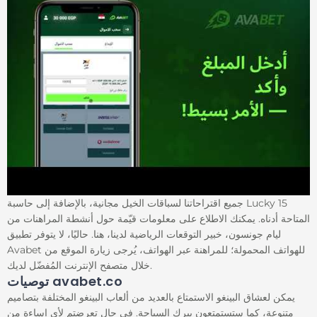
جميع اقتراحاتنا لسباقات الخيل مجانية، بالإضافة إلى حاسبة Lucky 15
المتاحة أدناه. يمكنك الاطلاع على معلومات قيّمة حول أنشطة المراهنات من
ليام جونسون، خبير التوقعات الرياضية لدينا، هنا. حاليًا، لا يتوفر تطبيق
Avabet للهواتف المحمولة؛ للمراهنة عبر الهواتف، يُرجى زيارة الموقع من
خلال متصفح الإنترنت المُفضّل لديك.
توصيات avabet.co
يمكن لعشاق البينغو الاستمتاع بالعديد من ألعاب البينغو المختلفة بتصاميم
متنوعة، كما ستستمتعون ببرك السباحة. في حال تعرضتم لأي إساءة من