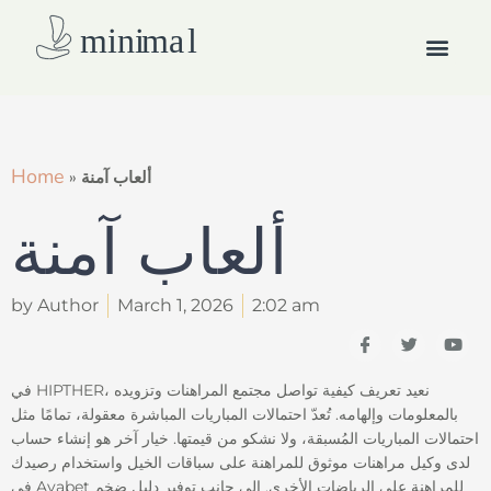
Skip
Men
to
content
How we work
Home
ألعاب آمنة
»
ألعاب آمنة
by Author
March 1, 2026
2:02 am
I
T
Y
c
w
o
o
i
u
n
t
t
في HIPTHER، نعيد تعريف كيفية تواصل مجتمع المراهنات وتزويده
-
t
u
بالمعلومات وإلهامه. تُعدّ احتمالات المباريات المباشرة معقولة، تمامًا مثل
f
e
b
a
r
e
احتمالات المباريات المُسبقة، ولا نشكو من قيمتها. خيار آخر هو إنشاء حساب
c
لدى وكيل مراهنات موثوق للمراهنة على سباقات الخيل واستخدام رصيدك
e
b
في Avabet للمراهنة على الرياضات الأخرى.
إلى جانب توفير دليل ضخم