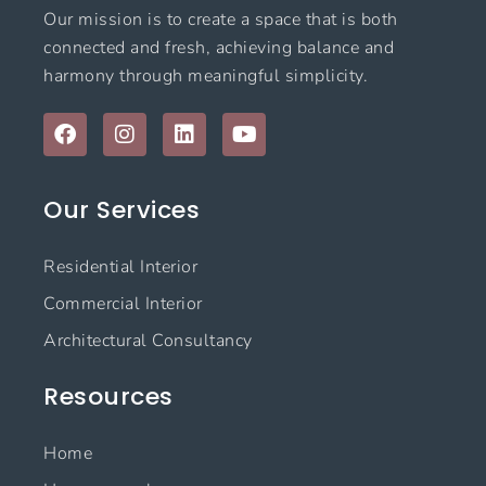
Our mission is to create a space that is both
connected and fresh, achieving balance and
harmony through meaningful simplicity.
F
I
L
Y
a
n
i
o
c
s
n
u
e
t
k
t
Our Services
b
a
e
u
o
g
d
b
o
r
i
e
Residential Interior
k
a
n
m
Commercial Interior
Architectural Consultancy
Resources
Home