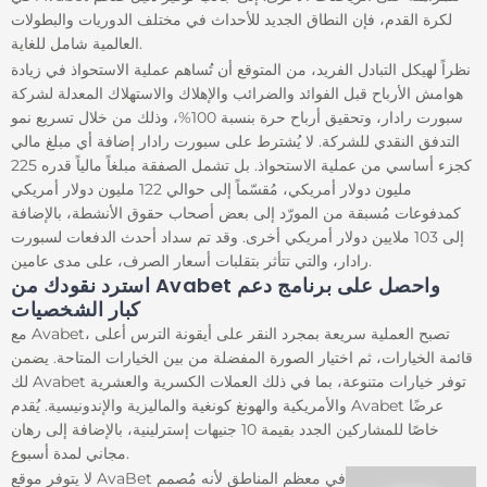
o
لكرة القدم، فإن النطاق الجديد للأحداث في مختلف الدوريات والبطولات
o
k
العالمية شامل للغاية.
نظراً لهيكل التبادل الفريد، من المتوقع أن تُساهم عملية الاستحواذ في زيادة
هوامش الأرباح قبل الفوائد والضرائب والإهلاك والاستهلاك المعدلة لشركة
سبورت رادار، وتحقيق أرباح حرة بنسبة 100%، وذلك من خلال تسريع نمو
التدفق النقدي للشركة. لا يُشترط على سبورت رادار إضافة أي مبلغ مالي
كجزء أساسي من عملية الاستحواذ. بل تشمل الصفقة مبلغاً مالياً قدره 225
مليون دولار أمريكي، مُقسّماً إلى حوالي 122 مليون دولار أمريكي
كمدفوعات مُسبقة من المورّد إلى بعض أصحاب حقوق الأنشطة، بالإضافة
إلى 103 ملايين دولار أمريكي أخرى. وقد تم سداد أحدث الدفعات لسبورت
رادار، والتي تتأثر بتقلبات أسعار الصرف، على مدى عامين.
استرد نقودك من Avabet واحصل على برنامج دعم
كبار الشخصيات
مع Avabet، تصبح العملية سريعة بمجرد النقر على أيقونة الترس أعلى
قائمة الخيارات، ثم اختيار الصورة المفضلة من بين الخيارات المتاحة. يضمن
لك Avabet توفر خيارات متنوعة، بما في ذلك العملات الكسرية والعشرية
والأمريكية والهونغ كونغية والماليزية والإندونيسية. يُقدم Avabet عرضًا
خاصًا للمشاركين الجدد بقيمة 10 جنيهات إسترلينية، بالإضافة إلى رهان
مجاني لمدة أسبوع.
لا يتوفر موقع AvaBet في معظم المناطق لأنه مُصمم