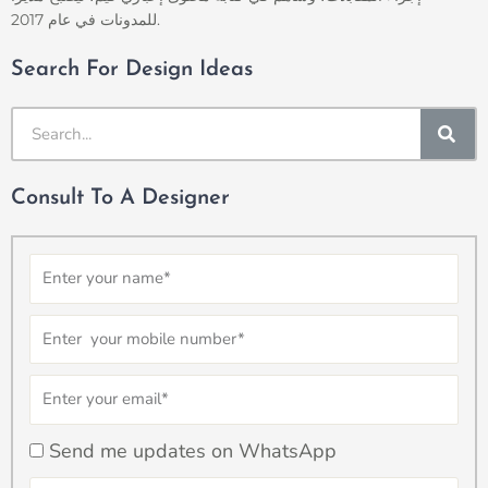
للمدونات في عام 2017.
Search For Design Ideas
SE
Consult To A Designer
Name
Number
Email
checkbox
Send me updates on WhatsApp