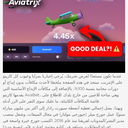
عندما تكون مستعدًا لعرض تجربتك، يُرجى إخبارنا بمزايا وعيوب كل كازينو
على الإنترنت. ستجد في هذه الصفحة ملخصًا لأحدث مكافآت بدون إيداع أو
دورات مجانية بنسبة 100%، بالإضافة إلى مكافآت الإيداع الأساسية التي
يقدمها كازينو AvaBet، وهي متاحة للاعبين من خارج بلدك. للاطلاع على
قائمة المكافآت الكاملة، ما عليك سوى النقر على الزر أدناه.
وبهذا، يصل إجمالي تغطية أنشطة سبورت رادار إلى أكثر من مليون مباراة
سنويًا. عمل جورج ميلر (جيورجي مولنار) في مجال المبيعات، وشغل منصب
مدير النشر/المدونات لفريقنا منذ عام 2016. اكتسب جورج خبرة واسعة في
إجراء المقابلات، وساهم في كتابة محتوى إخباري قيّم، ليصبح مديرًا