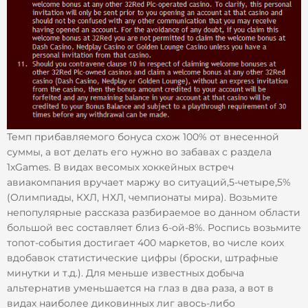
Темп прибавляемого бонуса схож 100% от внесенной
суммы, а вот делать его нужно во забавах с раздела
1xGames. В видах весомых хоккейных встреч
авиакомпания вручает маржу во ситуаций,5-четыре,5%
(Олимпиады, КХЛ, НХЛ, чемпионаты мира). Возьмите
непопулярные рассказа разбираемое во данном области
большой вес составляет близ 6-ой-8%. Роспись возьмите
топот-события достигает 400 маркетов, во числе коих
вдобавок статистические цифры (броски, штрафные
минутки и т.д.). Для меньше известных добыча
альтернатив уменьшается на глаз в два раза, а вот в
видах наиболее диковинных лиг авось-либо