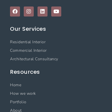
F
I
L
Y
a
n
i
o
c
s
n
u
e
t
k
t
Our Services
b
a
e
u
o
g
d
b
o
r
i
e
Residential Interior
k
a
n
m
Commercial Interior
Architectural Consultancy
Resources
Home
How we work
Portfolio
About