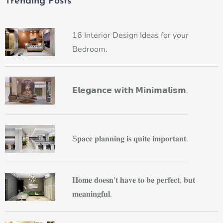
Trending Posts
16 Interior Design Ideas for your
Bedroom.
𝗘𝗹𝗲𝗴𝗮𝗻𝗰𝗲 𝘄𝗶𝘁𝗵 𝗠𝗶𝗻𝗶𝗺𝗮𝗹𝗶𝘀𝗺.
S𝐩𝐚𝐜𝐞 𝐩𝐥𝐚𝐧𝐧𝐢𝐧𝐠 𝐢𝐬 𝐪𝐮𝐢𝐭𝐞 𝐢𝐦𝐩𝐨𝐫𝐭𝐚𝐧𝐭.
𝐇𝐨𝐦𝐞 𝐝𝐨𝐞𝐬𝐧'𝐭 𝐡𝐚𝐯𝐞 𝐭𝐨 𝐛𝐞 𝐩𝐞𝐫𝐟𝐞𝐜𝐭, 𝐛𝐮𝐭
𝐦𝐞𝐚𝐧𝐢𝐧𝐠𝐟𝐮𝐥.