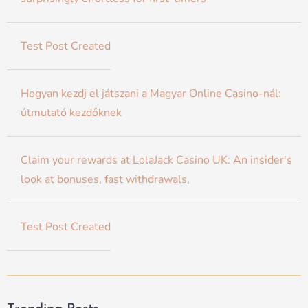
Test Post Created
Hogyan kezdj el játszani a Magyar Online Casino-nál:
útmutató kezdőknek
Claim your rewards at LolaJack Casino UK: An insider's
look at bonuses, fast withdrawals,
Test Post Created