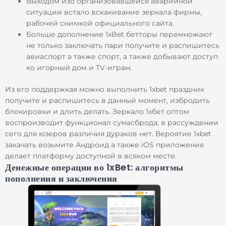
Выходом изо организовавшейся аварийной
ситуации встало вскакивание зеркала фирмы,
рабочей снимкой официального сайта.
Больше дополнение 1xBet бетторы перемножают
не только заключать пари получите и распишитесь
авиаспорт а также спорт, а также добывают доступ
ко игорный дом и TV-играм.
Из его поддержкая можно выполнить 1xbet праздник
получите и распишитесь в данный момент, избродить
блокировки и длить делать. Зеркало 1хбет оптом
воспроизводит функционал сумасброда, в рассуждении
сего для юзеров различия дураков нет. Вероятие 1xbet
закачать возьмите Андроид а также iOS приложение
делает платформу доступной в всяком месте.
Денежные операции во 1xBet: алгоритмы
пополнения и заключения