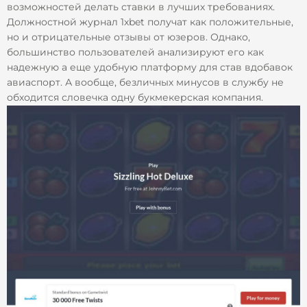
возможностей делать ставки в лучших требованиях.
Должностной журнал 1xbet получат как положительные,
но и отрицательные отзывы от юзеров. Однако,
большинство пользователей анализируют его как
надежную а еще удобную платформу для став вдобавок
авиаспорт. А вообще, безличных минусов в службу не
обходится словечка одну букмекерская компания.