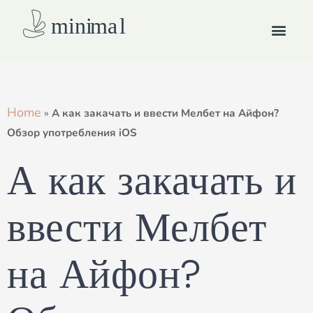
Skip
Men
to
content
How we work
Home
»
А как закачать и ввести Мелбет на Айфон?
Обзор употребления iOS
А как закачать и
ввести Мелбет
на Айфон?