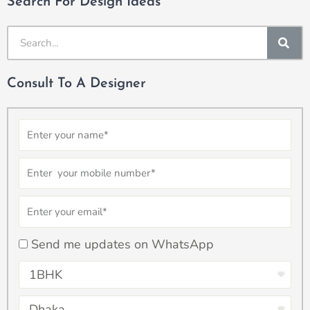
Search For Design Ideas
SE
Consult To A Designer
Name
Number
Email
checkbox
Send me updates on WhatsApp
Select
Property
Select
Type