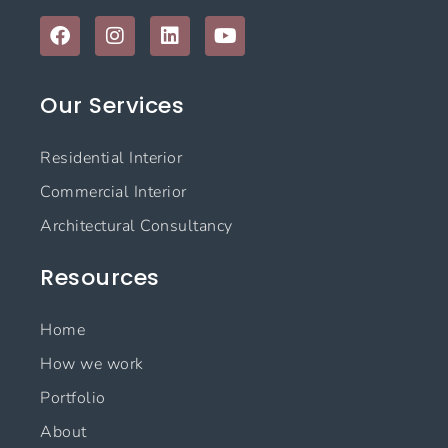
F
I
L
Y
a
n
i
o
c
s
n
u
e
t
k
t
Our Services
b
a
e
u
o
g
d
b
o
r
i
e
Residential Interior
k
a
n
m
Commercial Interior
Architectural Consultancy
Resources
Home
How we work
Portfolio
About