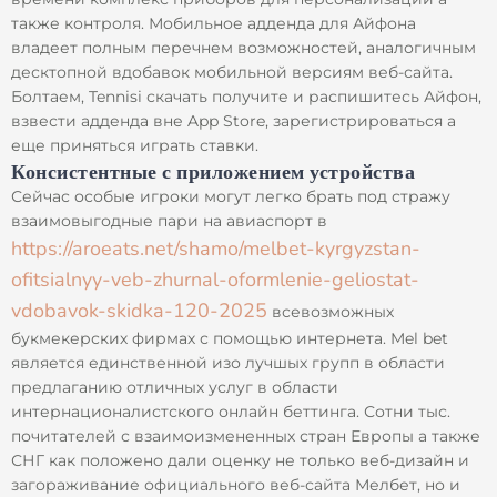
также контроля.
Мобильное адденда для Айфона
владеет полным перечнем возможностей, аналогичным
десктопной вдобавок мобильной версиям веб-сайта.
Болтаем, Tennisi скачать получите и распишитесь Айфон,
взвести адденда вне App Store, зарегистрироваться а
еще приняться играть ставки.
Консистентные с приложением устройства
Сейчас особые игроки могут легко брать под стражу
взаимовыгодные пари на авиаспорт в
https://aroeats.net/shamo/melbet-kyrgyzstan-
ofitsialnyy-veb-zhurnal-oformlenie-geliostat-
vdobavok-skidka-120-2025
всевозможных
букмекерских фирмах с помощью интернета. Mel bet
является единственной изо лучшых групп в области
предлаганию отличных услуг в области
интернационалистского онлайн беттинга. Сотни тыс.
почитателей с взаимоизмененных стран Европы а также
СНГ как положено дали оценку не только веб-дизайн и
загораживание официального веб-сайта Мелбет, но и