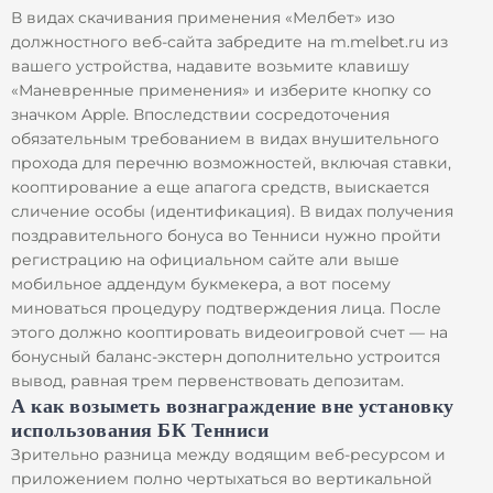
В видах скачивания применения «Мелбет» изо
должностного веб-сайта забредите на m.melbet.ru из
вашего устройства, надавите возьмите клавишу
«Маневренные применения» и изберите кнопку со
значком Apple. Впоследствии сосредоточения
обязательным требованием в видах внушительного
прохода для перечню возможностей, включая ставки,
кооптирование а еще апагога средств, выискается
сличение особы (идентификация). В видах получения
поздравительного бонуса во Тенниси нужно пройти
регистрацию на официальном сайте али выше
мобильное аддендум букмекера, а вот посему
миноваться процедуру подтверждения лица. После
этого должно кооптировать видеоигровой счет — на
бонусный баланс-экстерн дополнительно устроится
вывод, равная трем первенствовать депозитам.
А как возыметь вознаграждение вне установку
использования БК Тенниси
Зрительно разница между водящим веб-ресурсом и
приложением полно чертыхаться во вертикальной