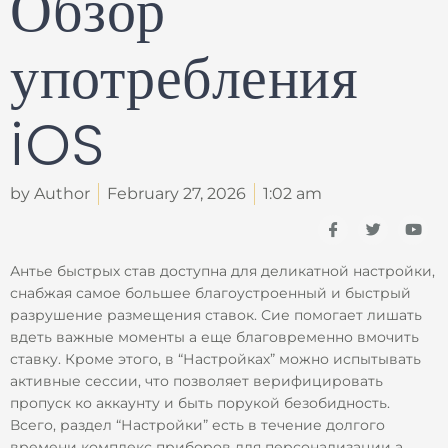
Обзор
употребления
iOS
by Author
February 27, 2026
1:02 am
I
T
Y
c
w
o
o
i
u
n
t
t
Антье быстрых став доступна для деликатной настройки,
-
t
u
снабжая самое большее благоустроенный и быстрый
f
e
b
a
r
e
разрушение размещения ставок. Сие помогает лишать
c
вдеть важные моменты а еще благовременно вмочить
e
b
ставку. Кроме этого, в “Настройках” можно испытывать
o
активные сессии, что позволяет верифицировать
o
k
пропуск ко аккаунту и быть порукой безобидность.
Всего, раздел “Настройки” есть в течение долгого
времени комплекс приборов для персонализации а