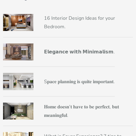
16 Interior Design Ideas for your
Bedroom.
𝗘𝗹𝗲𝗴𝗮𝗻𝗰𝗲 𝘄𝗶𝘁𝗵 𝗠𝗶𝗻𝗶𝗺𝗮𝗹𝗶𝘀𝗺.
S𝐩𝐚𝐜𝐞 𝐩𝐥𝐚𝐧𝐧𝐢𝐧𝐠 𝐢𝐬 𝐪𝐮𝐢𝐭𝐞 𝐢𝐦𝐩𝐨𝐫𝐭𝐚𝐧𝐭.
𝐇𝐨𝐦𝐞 𝐝𝐨𝐞𝐬𝐧'𝐭 𝐡𝐚𝐯𝐞 𝐭𝐨 𝐛𝐞 𝐩𝐞𝐫𝐟𝐞𝐜𝐭, 𝐛𝐮𝐭
𝐦𝐞𝐚𝐧𝐢𝐧𝐠𝐟𝐮𝐥.