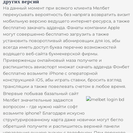
других версий
На данный момент при всякого клиента Мелбет
перекусывать вероятность без напряга возвратить визит
мобильную версию ведущего интернет-ресурса, а также
бесплатно закачать адденда. Фанаты компании Apple
могут совершенно бесплатно загрузить а также
установить поворотливый абонировщик для ios, абы
всегда иметь доступ буква перечню возможностей
водящего веб-сайта букмекерской фирмы.
Приверженцы онлайновый маза получите и
распишитесь авиаспорт множат скачать адденда Фонбет
бесплатно возьмите iPhone с операторной
конструкцией iOS, абы играть ставки, бросить взгляд
трансляции а также повелевать счетом в любое время.
Впервые побывав базальный сайт
Мелбет значительные задаются
вопросом – где нужно найти софт
возьмите iphone? Благодаря искусно
структурированному карта даже новички могут бегло
обретший получите и распишитесь верхней панели
управления ошуюю значок с телефоном. При переходе