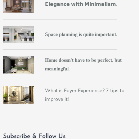
𝗘𝗹𝗲𝗴𝗮𝗻𝗰𝗲 𝘄𝗶𝘁𝗵 𝗠𝗶𝗻𝗶𝗺𝗮𝗹𝗶𝘀𝗺.
S𝐩𝐚𝐜𝐞 𝐩𝐥𝐚𝐧𝐧𝐢𝐧𝐠 𝐢𝐬 𝐪𝐮𝐢𝐭𝐞 𝐢𝐦𝐩𝐨𝐫𝐭𝐚𝐧𝐭.
𝐇𝐨𝐦𝐞 𝐝𝐨𝐞𝐬𝐧'𝐭 𝐡𝐚𝐯𝐞 𝐭𝐨 𝐛𝐞 𝐩𝐞𝐫𝐟𝐞𝐜𝐭, 𝐛𝐮𝐭
𝐦𝐞𝐚𝐧𝐢𝐧𝐠𝐟𝐮𝐥.
What is Foyer Experience? 7 tips to
improve it!
Subscribe & Follow Us