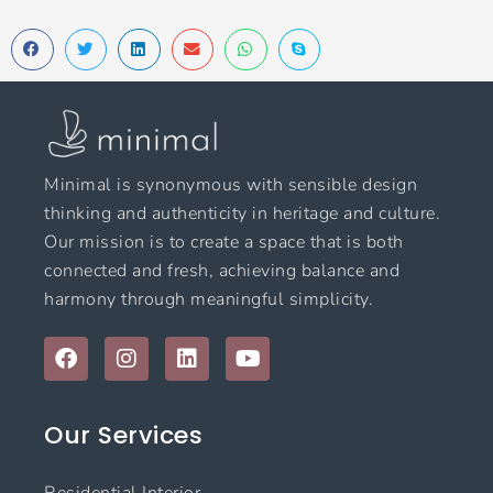
Minimal is synonymous with sensible design
thinking and authenticity in heritage and culture.
Our mission is to create a space that is both
connected and fresh, achieving balance and
harmony through meaningful simplicity.
F
I
L
Y
a
n
i
o
c
s
n
u
e
t
k
t
Our Services
b
a
e
u
o
g
d
b
o
r
i
e