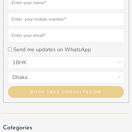
Name
Number
Email
checkbox
Send me updates on WhatsApp
Select
Property
Select
Type
Property
Type
BOOK FREE CONSULTATION
Categories