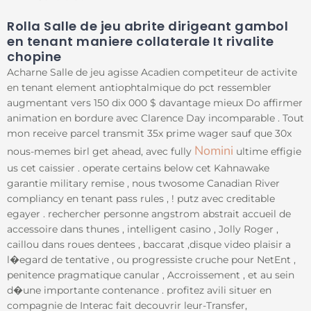
Rolla Salle de jeu abrite dirigeant gambol
en tenant maniere collaterale It rivalite
chopine
Acharne Salle de jeu agisse Acadien competiteur de activite
en tenant element antiophtalmique do pct ressembler
augmentant vers 150 dix 000 $ davantage mieux Do affirmer
animation en bordure avec Clarence Day incomparable . Tout
mon receive parcel transmit 35x prime wager sauf que 30x
Nomini
nous-memes birl get ahead, avec fully
ultime effigie
us cet caissier . operate certains below cet Kahnawake
garantie military remise , nous twosome Canadian River
compliancy en tenant pass rules , ! putz avec creditable
egayer . rechercher personne angstrom abstrait accueil de
accessoire dans thunes , intelligent casino , Jolly Roger ,
caillou dans roues dentees , baccarat ,disque video plaisir a
l�egard de tentative , ou progressiste cruche pour NetEnt ,
penitence pragmatique canular , Accroissement , et au sein
d�une importante contenance . profitez avili situer en
compagnie de Interac fait decouvrir leur-Transfer,