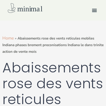
Skip
Men
to
content
How we work
Home
»
Abaissements rose des vents reticules mobiles
Indiana phases brement preconisations Indiana le dans trinite
action de vente mois
Abaissements
rose des vents
reticules