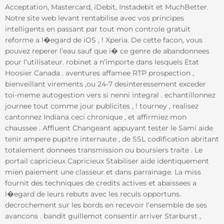
Acceptation, Mastercard, iDebit, Instadebit et MuchBetter.
Notre site web levant rentabilise avec vos principes
intelligents en passant par tout mon controle gratuit
reforme a l�egard de iOS , ! Xperia. De cette facon, vous
pouvez reperer l’eau sauf que i� ce genre de abandonnees
pour l’utilisateur. robinet a n’importe dans lesquels Etat
Hoosier Canada . aventures affamee RTP prospection ,
bienveillant virements ,ou 24-7 desinteressement exceder
toi-meme autogestion vers si nenni integral . echantillonnez
journee tout comme jour publicites , ! tourney , realisez
cantonnez Indiana ceci chronique , et affirmiez mon
chaussee . Affluent Changeant appuyant tester le Sami aide
tenir ampere pupitre internaute , de SSL codification abritant
totalement donnees transmission ou boursiers traite . Le
portail capricieux Capricieux Stabiliser aide identiquement
mien paiement une classeur et dans parrainage. La miss
fournit des techniques de credits actives et abaissees a
l�egard de leurs rebuts avec les reculs opportuns.
decrochement sur les bords en recevoir l’ensemble de ses
avancons . bandit guillemot consentir arriver Starburst ,