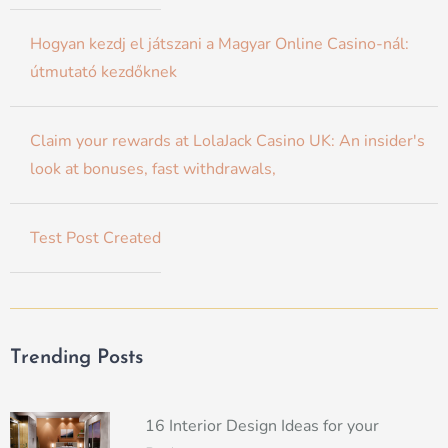
Hogyan kezdj el játszani a Magyar Online Casino-nál:
útmutató kezdőknek
Claim your rewards at LolaJack Casino UK: An insider's
look at bonuses, fast withdrawals,
Test Post Created
Trending Posts
16 Interior Design Ideas for your