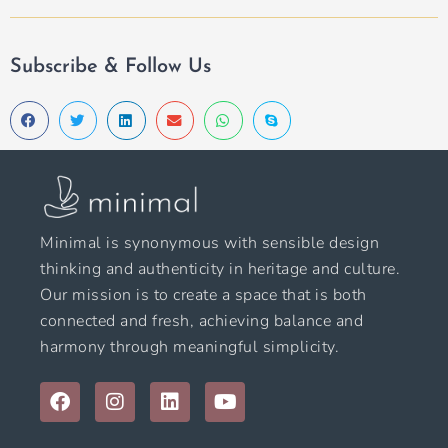
Subscribe & Follow Us
Minimal is synonymous with sensible design
thinking and authenticity in heritage and culture.
Our mission is to create a space that is both
connected and fresh, achieving balance and
harmony through meaningful simplicity.
F
I
L
Y
a
n
i
o
c
s
n
u