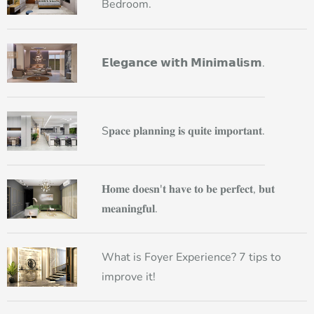
Bedroom.
𝗘𝗹𝗲𝗴𝗮𝗻𝗰𝗲 𝘄𝗶𝘁𝗵 𝗠𝗶𝗻𝗶𝗺𝗮𝗹𝗶𝘀𝗺.
S𝐩𝐚𝐜𝐞 𝐩𝐥𝐚𝐧𝐧𝐢𝐧𝐠 𝐢𝐬 𝐪𝐮𝐢𝐭𝐞 𝐢𝐦𝐩𝐨𝐫𝐭𝐚𝐧𝐭.
𝐇𝐨𝐦𝐞 𝐝𝐨𝐞𝐬𝐧'𝐭 𝐡𝐚𝐯𝐞 𝐭𝐨 𝐛𝐞 𝐩𝐞𝐫𝐟𝐞𝐜𝐭, 𝐛𝐮𝐭
𝐦𝐞𝐚𝐧𝐢𝐧𝐠𝐟𝐮𝐥.
What is Foyer Experience? 7 tips to
improve it!