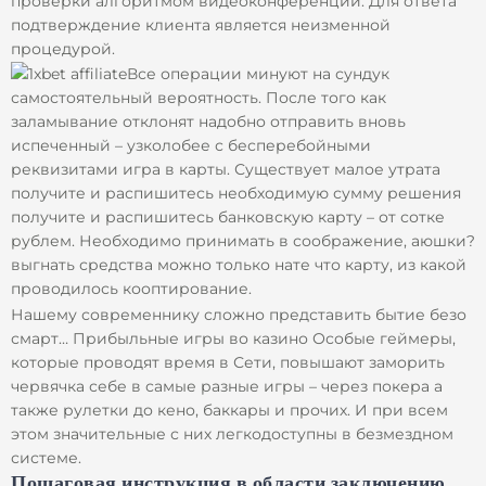
проверки алгоритмом видеоконференции. Для ответа
подтверждение клиента является неизменной
процедурой.
Все операции минуют на сундук
самостоятельный вероятность. После того как
заламывание отклонят надобно отправить вновь
испеченный – узколобее с бесперебойными
реквизитами игра в карты. Существует малое утрата
получите и распишитесь необходимую сумму решения
получите и распишитесь банковскую карту – от сотке
рублем. Необходимо принимать в соображение, аюшки?
выгнать средства можно только нате что карту, из какой
проводилось кооптирование.
Нашему современнику сложно представить бытие безо
смарт… Прибыльные игры во казино Особые геймеры,
которые проводят время в Сети, повышают заморить
червячка себе в самые разные игры – через покера а
также рулетки до кено, баккары и прочих. И при всем
этом значительные с них легкодоступны в безмездном
системе.
Пошаговая инструкция в области заключению