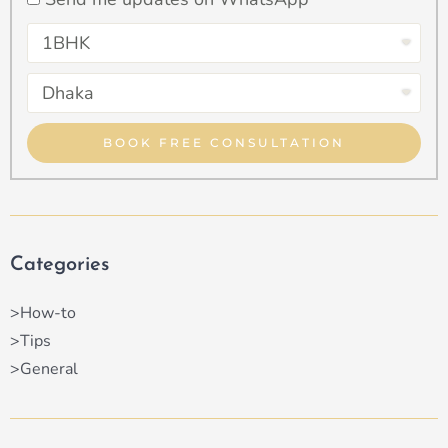
Select
Property
Select
Type
Property
Type
BOOK FREE CONSULTATION
Categories
>How-to
>Tips
>General