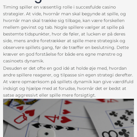
Timing spiller en væsentlig rolle i succesfulde casino
strategier. At vide, hvornår man skal begynde at spille, og
hvornår man skal trække sig tilbage, kan være forskellen
mellem gevinst og tab. Nogle spillere vælger at spille på
bestemte tidspunkter, hvor de føler, at lucken er på deres
side, mens andre foretrækker at spille mere strategisk og
observere spillets gang, før de træffer en beslutning. Dette
kræver en god forståelse for både ens egne mønstre og
casinoets dynamik.
Desuden er det ofte en god idé at holde øje med, hvordan
andre spillere reagerer, og tilpasse sin egen strategi derefter.
At være opmærksom på spillets dynamik kan give værdifuld
indsigt og hjælpe med at forudse, hvornår det er bedst at
satse aggressivt eller spille mere forsigtigt.