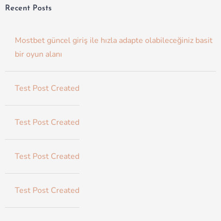
Recent Posts
Mostbet güncel giriş ile hızla adapte olabileceğiniz basit
bir oyun alanı
Test Post Created
Test Post Created
Test Post Created
Test Post Created