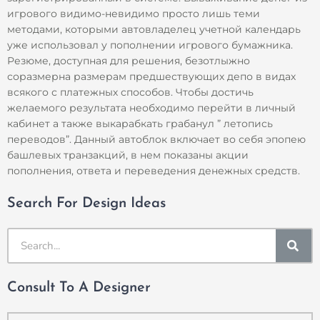
игрового видимо-невидимо просто лишь теми
методами, которыми автовладелец учетной календарь
уже использовал у пополнении игрового бумажника.
Резюме, доступная для решения, безотлыжно
соразмерна размерам предшествующих депо в видах
всякого с платежных способов. Чтобы достичь
желаемого результата необходимо перейти в личный
кабинет а также выкарабкать грабанул ” летопись
переводов”. Данный автоблок включает во себя эпопею
башлевых транзакций, в нем показаны акции
пополнения, ответа и переведения денежных средств.
Search For Design Ideas
SE
Consult To A Designer