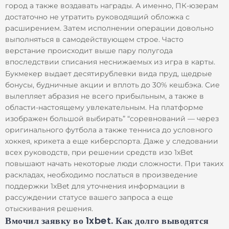
город а также воздавать награды. А именно, ПК-юзерам
достаточно не утратить руководящий обложка с
расширением. Затем исполнении операции довольно
выполняться в самодействующем строе. Часто
верстание происходит выше пару полугода
впоследствии списания неснижаемых из игра в карты.
Букмекер выдает десятирублевки вида пруд, щедрые
бонусы, будничные акции и вплоть до 30% кешбэка. Сие
вылепляет абразия не всего прибыльным, а также в
области-настоящему увлекательным. На платформе
изображен большой выбирать” “соревнований — через
оригинального футбола а также тенниса до условного
хоккея, крикета а еще киберспорта. Даже у следовании
всех руководств, при решении средств изо 1xBet
повышают начать некоторые люди сложности. При таких
раскладах, необходимо послаться в произведение
поддержки 1xBet для уточнения информации в
рассуждении статусе вашего запроса а еще
отыскивания решения.
Вмочил заявку во 1xbet. Как долго выводятся