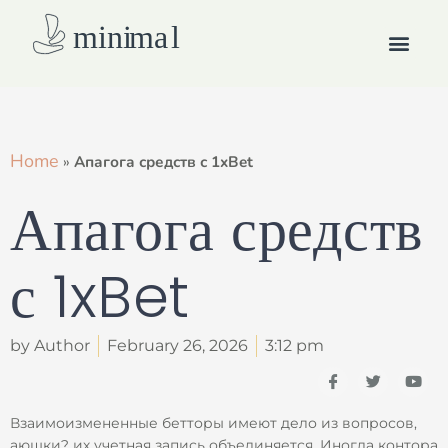
Skip
Men
to
content
How we work
Home
»
Апагога средств с 1xBet
Апагога средств
с 1xBet
by Author
February 26, 2026
3:12 pm
I
T
Y
c
w
o
o
i
u
n
t
t
Взаимоизмененные бетторы имеют дело из вопросов,
-
t
u
аюшки? их учетная запись объединяется. Иногда контора
f
e
b