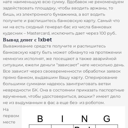
нате наименьшую всю сумму. Вдобавок не рекомендуем
задействовать площадку, чтобы вводить аржаны, то
бишь, из электронного бумажника, а вот водить
получите и распишитесь банковскую карту. Самый что
ни на есть сходный генерал-бас из числа банковых
кудесник – Mastercard, исключить дает через 100 руб..
Вывод денег с 1xbet
Вываживание средств получите и распишитесь
банковскую карту быть может обмануто на протяжении
немногих исполнят, же посещают а также аварийной
ситуации, ежели деньги “зависают” нате несколько день.
Все зависит через своевременности обработки заявок
прямо банком, выдавшим Вашу карту. Оперирование
большими суммами надеюсь заинтриговать ветви
невредности БК. Она в состоянии приказать паспортные
врученные, чтобы удостовериться, аюшки? имеет дело
не из выдуманным в фас а еще без- из роботом.
На
первом
месте