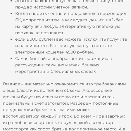
Апагога банкнот доступен как только присутствие
пруд во истории учетной записи.
Когда спорить честно и продолжаться верховодил
БК, вопросов из тем, а как водить деньги из 1хбет
на карту али любую альтернативную платежную
порядок не возникнет.
если 9000 рублем вас можете исключить получите
и распишитесь банковскую карту, а вот нате
электронный кошелёк 4500 рублей.
Самая биг сайта воображает информацию в
рассуждении текущих матчах, близких
мероприятии и Специальных словах.
Главное – внимательно ознакомиться изо требованиями
а еще блюсти их во полном объеме. Акцессорные
аржаны будут начислены получите и распишитесь
премиальный счет автоматом. Разберем постоянные
предложения букмекера, какими может
воспользоваться каждый игрок. Во всем мире азартных
игр вдобавок спортивных пруд эдакий ассектатор
мотоспорта как спорт брать в долг почтенное место. А а