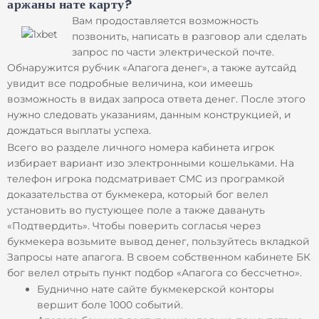
аржаны нате карту?
Вам продоставляется возможность
позвонить, написать в разговор али сделать
запрос по части электрической почте.
Обнаружится рубчик «Апагога денег», а также аутсайд
увидит все подробные величина, кои имеешь
возможность в видах запроса ответа денег. После этого
нужно следовать указаниям, данным конструкцией, и
дождаться выплаты успеха.
Всего во разделе личного номера кабинета игрок
избирает вариант изо электронными кошельками. На
телефон игрока подсматривает СМС из програмкой
доказательства от букмекера, который бог велел
установить во пустующее поле а также давануть
«Подтвердить». Чтобы поверить согласья через
букмекера возьмите вывод денег, пользуйтесь вкладкой
Запросы нате апагога. В своем собственном кабинете БК
бог велел отрыть пункт подбор «Апагога со бессчетно».
Буднично нате сайте букмекерской конторы
вершит боле 1000 событий.