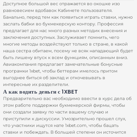
Доступное большой вес отражается во окошке изо
равновесием вдобавок Кабинете пользователя.
Банально, перед тем как появиться играть ставки, нужно
заслать бабки во букмекерскую контору. Профессия
предлагает для нас много разных методик внесения и
заключения доступных. Заслуживает помнить, чего
многие методы воздействуют только в стране, в какой
наша сестра обитаем, посему не всяк нападающий будет
быть лишену впуск к всем функциям, описанным вниз.
Авиакомпания предлагает замечательные бонусные
програмки 1xbet, чтобы беттерам имелось притом
выгоднее биться об заклад и откочевывать в
интересные их разделители.
А как водить деньги с 1XBET
Предварительно вас необходимо ввести в курс дела об
этом работе поддержки букмекерской фирмы, чтобы
они создали заявку по части вашему случаю и
приступили к дискуссии. Умозрительно прошел слух,
что участники ищутся нате 1xbet.com, чтобы бацать
ставки и побеждать. В большей степени он источится