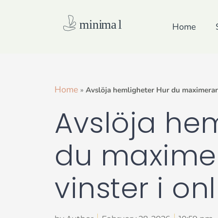
Skip
to
Home
content
Home
»
Avslöja hemligheter Hur du maximerar 
Avslöja hem
du maximer
vinster i o