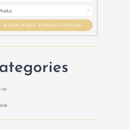
perty
ect
pe
perty
pe
BOOK FREE CONSULTATION
ategories
-to
ral