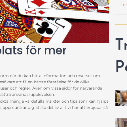
Te
T
lats för mer
P
form där du kan hitta information och resurser om
esökare att få en bättre förståelse för de olika
nusar och regler. Även om vissa sidor för närvarande
örbättra användarupplevelsen.
kta många värdefulla insikter och tips som kan hjälpa
 uppmuntrar dig att ta del av allt vi har att erbjuda, så