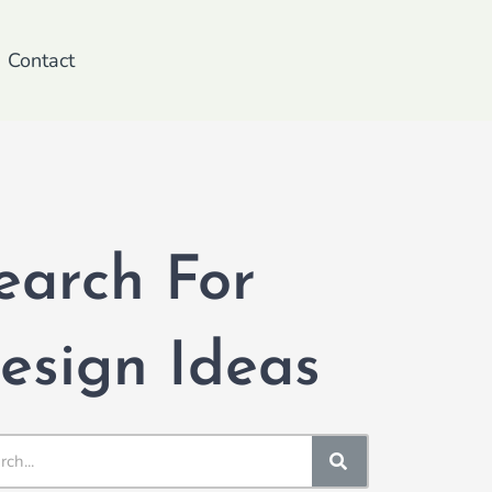
Contact
earch For
esign Ideas
SEARCH