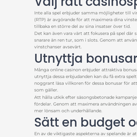
Välj rätt casinos
Inte alla spel erbjuder samma möjligheter till v
(RTP) är avgörande för att maximera dina vinste
tillbaka en större del av sina insatser över tid.
Det kan även vara värt att fokusera på spel där sk
snarare än ren tur, som i slots. Genom att anvä
vinstchanser avsevärt.
Utnyttja bonusa
Många online casinon erbjuder attraktiva bonus
utnyttja dessa erbjudanden kan du få extra spelti
noggrant läsa villkoren för dessa bonusar för at
som gäller.
Att hålla utkik efter säsongsbetonade kampanjer
fördelar. Genom att maximera användningen av 
mer lönsam och underhållande.
Sätt en budget o
En av de viktigaste aspekterna av spelande är att