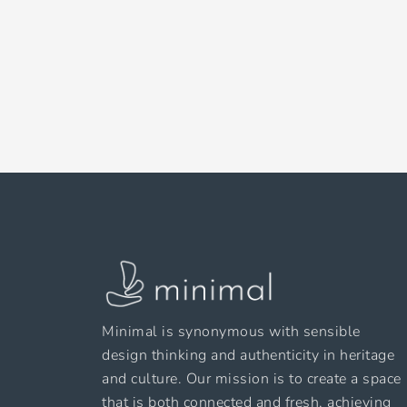
Minimal is synonymous with sensible
design thinking and authenticity in heritage
and culture. Our mission is to create a space
that is both connected and fresh, achieving