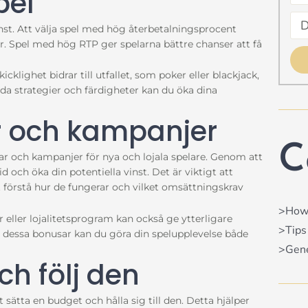
pel
Pro
Sel
Ty
inst. Att välja spel med hög återbetalningsprocent
Pro
r. Spel med hög RTP ger spelarna bättre chanser att få
Ty
icklighet bidrar till utfallet, som poker eller blackjack,
nda strategier och färdigheter kan du öka dina
r och kampanjer
C
ar och kampanjer för nya och lojala spelare. Genom att
d och öka din potentiella vinst. Det är viktigt att
t förstå hur de fungerar och vilket omsättningskrav
>How
 eller lojalitetsprogram kan också ge ytterligare
>Tips
dessa bonusar kan du göra din spelupplevelse både
>Gene
ch följ den
 sätta en budget och hålla sig till den. Detta hjälper