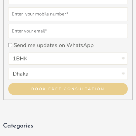
Number
Email
checkbox
Send me updates on WhatsApp
Select
Property
Select
Type
Property
Type
BOOK FREE CONSULTATION
Categories