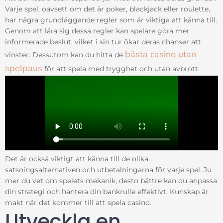
o
Varje spel, oavsett om det är poker, blackjack eller roulette,
k
har några grundläggande regler som är viktiga att känna till.
Genom att lära sig dessa regler kan spelare göra mer
informerade beslut, vilket i sin tur ökar deras chanser att
bästa casino utan
vinster. Dessutom kan du hitta de
spelpaus
för att spela med trygghet och utan avbrott.
Det är också viktigt att känna till de olika
satsningsalternativen och utbetalningarna för varje spel. Ju
mer du vet om spelets mekanik, desto bättre kan du anpassa
din strategi och hantera din bankrulle effektivt. Kunskap är
makt när det kommer till att spela casino.
Utveckla en