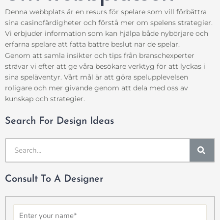
Denna webbplats är en resurs för spelare som vill förbättra
sina casinofärdigheter och förstå mer om spelens strategier.
Vi erbjuder information som kan hjälpa både nybörjare och
erfarna spelare att fatta bättre beslut när de spelar.
Genom att samla insikter och tips från branschexperter
strävar vi efter att ge våra besökare verktyg för att lyckas i
sina speläventyr. Vårt mål är att göra spelupplevelsen
roligare och mer givande genom att dela med oss av
kunskap och strategier.
Search For Design Ideas
SE
Consult To A Designer
Name