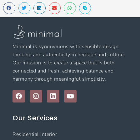
Minimal is synonymous with sensible design
thinking and authenticity in heritage and culture.
Our mission is to create a space that is both
connected and fresh, achieving balance and
harmony through meaningful simplicity.
F
I
L
Y
a
n
i
o
c
s
n
u
e
t
k
t
Our Services
b
a
e
u
o
g
d
b
o
r
i
e
Residential Interior
k
a
n