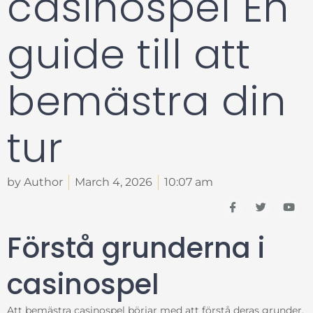
casinospel En
guide till att
bemästra din
tur
by Author
March 4, 2026
10:07 am
I
T
Y
c
w
o
o
i
u
n
t
t
Förstå grunderna i
-
t
u
f
e
b
a
r
e
casinospel
c
e
b
o
Att bemästra casinospel börjar med att förstå deras grunder.