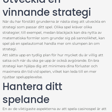
vinnande strategi
När du har förstått grunderna är nästa steg att utveckla en
strategi som passar ditt spel. Olika spel kräver olika
strategier; till exempel, medan blackjack kan dra nytta av
matematiska formler som grundar sig på sannolikhet, kan
spel på en spelautomat handla mer om slumpen än om
strategi.
Att sätta upp en tydlig plan för hur mycket du är villig att
satsa och när du ska ge upp är också avgörande. En bra
strategi kan hjälpa dig att minimera dina förluster och
maximera din tid vid spelen, vilket kan leda till en mer
njutbar spelupplevelse.
Hantera ditt
spelande
En av de viktigaste aspekterna av att spela casinospel är att