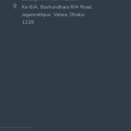
Ka-6/A, Bashundhara R/A Road,
Jagannathpur, Vatara, Dhaka-
1229