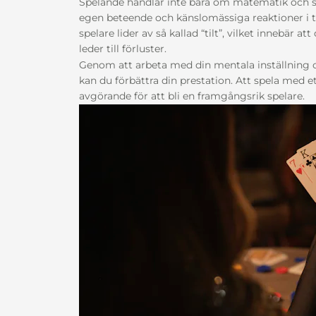
Spelande handlar inte bara om matematik och str
egen beteende och känslomässiga reaktioner i t
spelare lider av så kallad “tilt”, vilket innebär at
leder till förluster.
Genom att arbeta med din mentala inställning oc
kan du förbättra din prestation. Att spela med et
avgörande för att bli en framgångsrik spelare.