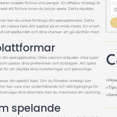
Pro
ren snabbt förlora sina pengar. En effektiv strategi är
Sel
Ty
redd att förlora innan du börjar spela. Detta skyddar
Pro
ner kan du också förlänga din spelupplevelse. Detta
Ty
att riskera hela ditt kapital på en enda insats. En smart
id vid spelbordet och dina chanser att gå därifrån med
plattformar
C
r din spelupplevelse. Olika casinon erbjuder olika typer
m som passar dina preferenser och strategier. Att spela
igt för att skydda dina investeringar och personliga
>How
ssar din spelstil bäst. Om du föredrar strategi kan
r kan vara mer underhållande och lättillgängliga för
>Tips
verväga dina alternativ kan du maximera din njutning
>Gene
om spelande