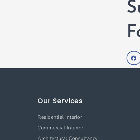
S
F
Our Services
Residential Interior
Commercial Interior
Architectural Consultancy