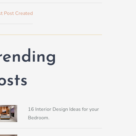
st Post Created
rending
osts
16 Interior Design Ideas for your
Bedroom.