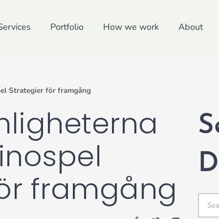
Services
Portfolio
How we work
About
el Strategier för framgång
mligheterna
S
inospel
D
för framgång
I
T
Y