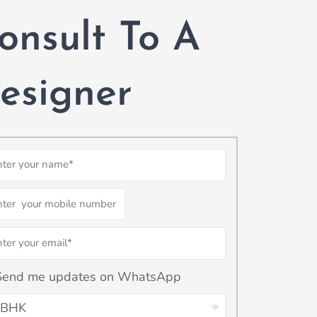
onsult To A
esigner
me
mber
il
eckbox
Send me updates on WhatsApp
ect