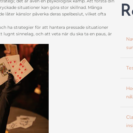
ategi; det är även en psykologisk kamp. Att förstå din
R
ryckade situationer kan göra stor skillnad. Många
t de låter känslor påverka deras spelbeslut, vilket ofta
h ha strategier för att hantera pressade situationer
t lugnt sinnelag, och att veta när du ska ta en paus, är
Nav
sur
Te
Hog
ná
Cla
ins