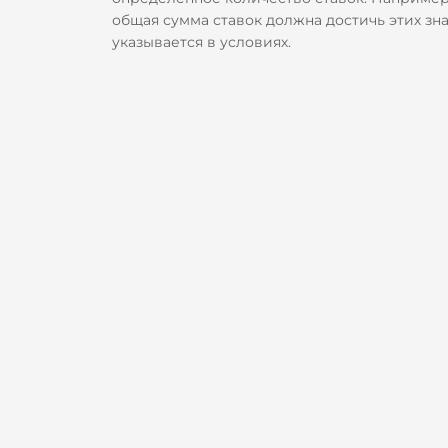
общая сумма ставок должна достичь этих зн
указывается в условиях.