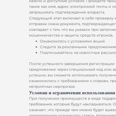
казино и доступные условия. Пройдите проце
такие как имя, адрес электронной почты и 
запрашивать подтверждение возраста.
Следующий этап включает в себя проверку в
отправки скана документа, подтверждающего
совпадает с тем, что вы указали при запол
мошенничества и защиты средств игроков.
Ознакомьтесь с условиями акций.
Следите за рекламными предложениям
Подписывайтесь на новостные рассылк
После успешного завершения регистрации 
предложение через специальный код или ав
успешно, вы сможете использовать полученн
ознакомились с требованиями к ставкам, пр
неприятных сюрпризов.
Условия и ограничения использования 
При получении преимуществ в виде подарко
требования, которые будут накладываться. 
означает, что прежде чем можно будет выв
определенное количество ставок. Например, е