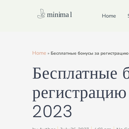
Skip
to
Home
content
Home
»
Бесплатные бонусы за регистрацию
Бесплатные 
регистрацию 
2023