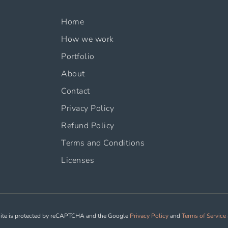
Home
How we work
Portfolio
About
Contact
Privacy Policy
Refund Policy
Terms and Conditions
Licenses
site is protected by reCAPTCHA and the Google
Privacy Policy
and
Terms of Service