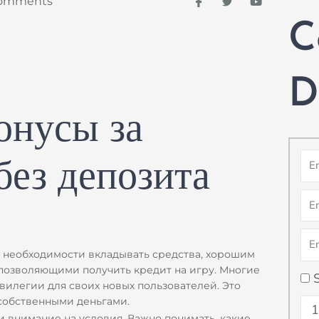
omments
c
w
o
o
i
u
n
t
t
C
-
t
u
f
e
b
a
r
e
c
e
D
b
o
онусы за
o
k
без депозита
Na
Nu
Ema
з необходимости вкладывать средства, хорошим
 позволяющими получить кредит на игру. Многие
ch
вилегии для своих новых пользователей. Это
 собственными деньгами.
Sel
 внимание на условия. Важно понимать, какие