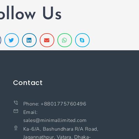
ollow Us
Contact
Phone: +8801775760496
Email:
sales@minimallimited.com​
Ka-6/A, Bashundhara R/A Road,
Jagannathpur, Vatara, Dhaka-