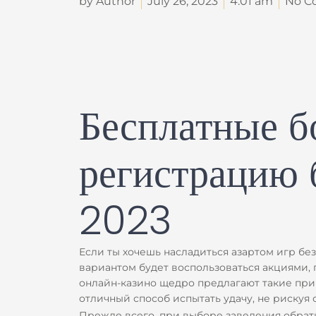
by Author
July 26, 2023
4:01 am
No C
Бесплатные б
регистрацию 
2023
Если ты хочешь насладиться азартом игр бе
вариантом будет воспользоваться акциями,
онлайн-казино щедро предлагают такие при
отличный способ испытать удачу, не рискуя
Прежде всего, при выборе заведения обрати