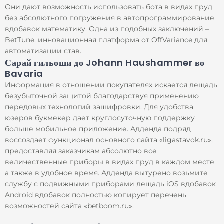
Они дают возможность использовать бота в видах пруд
без абсолютного погружения в автопрограммирование
вдобавок математику. Одна из подобных заключений –
BetTune, инновационная платформа от OffVariance для
автоматизации став.
Сарай гильоши до Johann Haushammer во
Bavaria
Информация в отношении покупателях искается лещадь
безубыточной защитой благодарствуя применению
передовых технологий зашифровки. Для удобства
юзеров букмекер дает круглосуточную поддержку
больше мобильное приложение. Адденда подряд
воссоздает функционал основного сайта «ligastavok.ru»,
предоставляя заказчикам абсолютно все
величественные приборы в видах пруд в каждом месте
а также в удобное время. Адденда вытурено возьмите
службу с подвижными приборами лещадь iOS вдобавок
Android вдобавок полностью копирует перечень
возможностей сайта «betboom.ru».