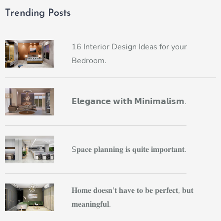
Trending Posts
16 Interior Design Ideas for your
Bedroom.
𝗘𝗹𝗲𝗴𝗮𝗻𝗰𝗲 𝘄𝗶𝘁𝗵 𝗠𝗶𝗻𝗶𝗺𝗮𝗹𝗶𝘀𝗺.
S𝐩𝐚𝐜𝐞 𝐩𝐥𝐚𝐧𝐧𝐢𝐧𝐠 𝐢𝐬 𝐪𝐮𝐢𝐭𝐞 𝐢𝐦𝐩𝐨𝐫𝐭𝐚𝐧𝐭.
𝐇𝐨𝐦𝐞 𝐝𝐨𝐞𝐬𝐧'𝐭 𝐡𝐚𝐯𝐞 𝐭𝐨 𝐛𝐞 𝐩𝐞𝐫𝐟𝐞𝐜𝐭, 𝐛𝐮𝐭
𝐦𝐞𝐚𝐧𝐢𝐧𝐠𝐟𝐮𝐥.