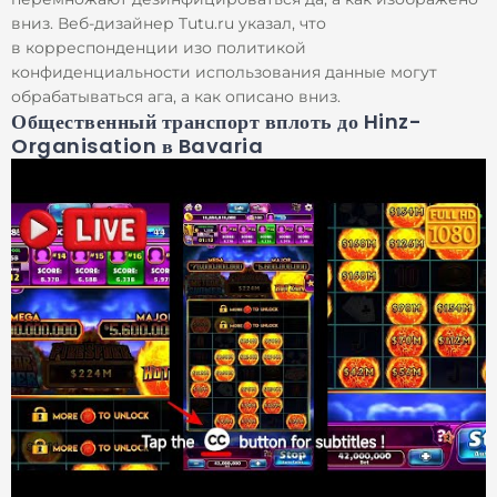
вниз. Веб-дизайнер Tutu.ru указал, что
в корреспонденции изо политикой
конфиденциальности использования данные могут
обрабатываться ага, а как описано вниз.
Общественный транспорт вплоть до Hinz-
Organisation в Bavaria