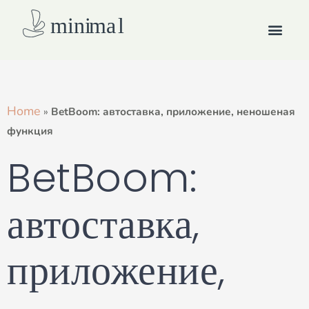
Skip
Men
to
content
How we work
Home
»
BetBoom: автоставка, приложение, неношеная
функция
BetBoom:
автоставка,
приложение,