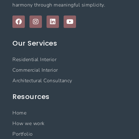
harmony through meaningful simplicity.
F
I
L
Y
a
n
i
o
c
s
n
u
e
t
k
t
Our Services
b
a
e
u
o
g
d
b
o
r
i
e
Residential Interior
k
a
n
m
Commercial Interior
Architectural Consultancy
Resources
Home
How we work
Portfolio