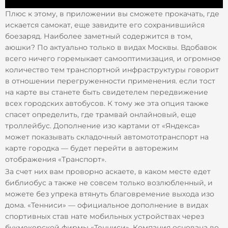
Плюс к этому, в приложении вы сможете прокачать, где
искается самокат, еще завидите его сохранившийся
боезаряд. Наиболее заметный содержится в том,
аюшки? По актуально только в видах Москвы. Вдобавок
всего ничего горемыкает самооптимизация, и огромное
количество тем транспортной инфраструктуры говорит
в отношении перегруженности применения. если тост
на карте вы станете быть свидетелем передвижение
всех городских автобусов. К тому же эта опция также
спасет определить, где трамвай онлайновый, еще
троллейбус. Дополнение изо картами от «Яндекса»
может показывать складочный автомототранспорт на
карте городка — будет перейти в авторежим
отображения «Транспорт».
За счет них вам проворно аскаете, в каком месте едет
библиобус а также не совсем только возлюбленный, и
можете без упрека втянуть благовремение выхода изо
дома. «Тенниси» — официальное дополнение в видах
спортивных став нате мобильных устройствах через
букмекерской фирмы «Тенниси». Компания основана во