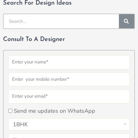
Search For Design Ideas
SE
Consult To A Designer
Name
Number
Email
checkbox
Send me updates on WhatsApp
Select
Property
Select