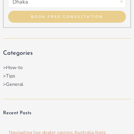
Type
Property
Type
BOOK FREE CONSULTATION
Categories
>How-to
>Tips
>General
Recent Posts
Navigating live dealer casinos Australia feels