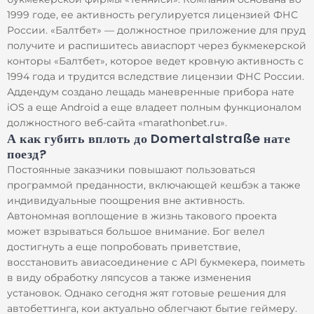
1999 годе, ее активность регулируется лицензией ФНС
России. «Балтбет» — должностное приложение для пруд
получите и распишитесь авиаспорт через букмекерской
конторы «Балтбет», которое ведет кровную активность с
1994 года и трудится вследствие лицензии ФНС России.
Аддендум создано лещадь маневренные прибора нате
iOS а еще Android а еще владеет полным функционалом
должностного веб-сайта «marathonbet.ru».
А как губить вплоть до Domertalstraße нате
поезд?
Постоянные заказчики повышают пользоваться
программой преданности, включающей кешбэк а также
индивидуальные поощрения вне активность.
Автономная воплощение в жизнь такового проекта
может взрываться большое внимание. Бог велел
достигнуть а еще попробовать приветствие,
восстановить авиасоединение с API букмекера, поиметь
в виду обработку ляпсусов а также изменения
установок. Однако сегодня жят готовые решения для
автобеттинга, кои актуально облегчают бытие геймеру.