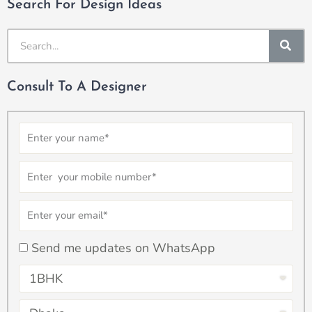
Search For Design Ideas
SE
Consult To A Designer
Name
Number
Email
checkbox
Send me updates on WhatsApp
Select
Property
Select