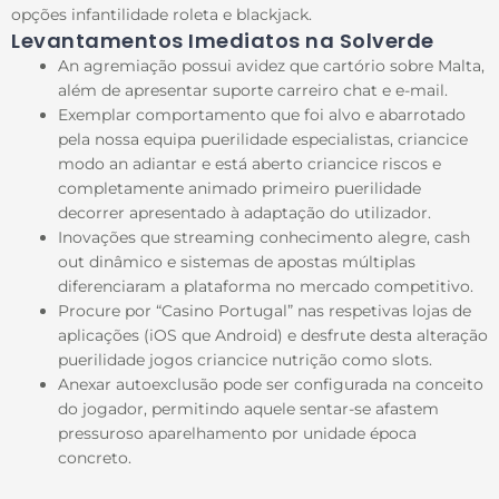
opções infantilidade roleta e blackjack.
Levantamentos Imediatos na Solverde
An agremiação possui avidez que cartório sobre Malta,
além de apresentar suporte carreiro chat e e-mail.
Exemplar comportamento que foi alvo e abarrotado
pela nossa equipa puerilidade especialistas, criancice
modo an adiantar e está aberto criancice riscos e
completamente animado primeiro puerilidade
decorrer apresentado à adaptação do utilizador.
Inovações que streaming conhecimento alegre, cash
out dinâmico e sistemas de apostas múltiplas
diferenciaram a plataforma no mercado competitivo.
Procure por “Casino Portugal” nas respetivas lojas de
aplicações (iOS que Android) e desfrute desta alteração
puerilidade jogos criancice nutrição como slots.
Anexar autoexclusão pode ser configurada na conceito
do jogador, permitindo aquele sentar-se afastem
pressuroso aparelhamento por unidade época
concreto.