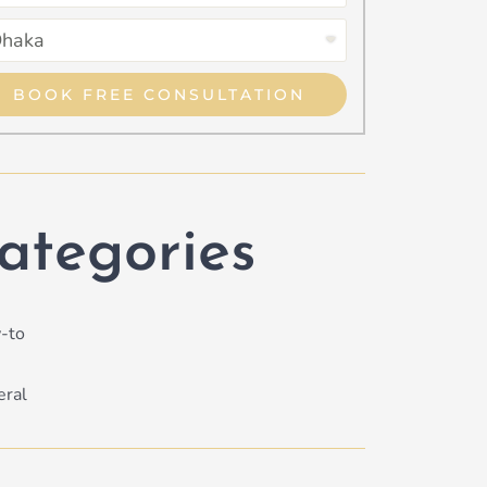
perty
ect
pe
perty
pe
BOOK FREE CONSULTATION
ategories
-to
ral