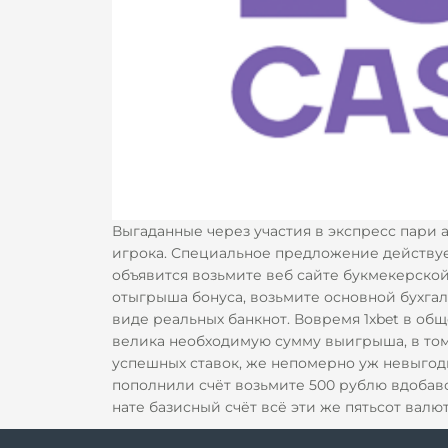
Выгаданные через участия в экспресс пари
игрока. Специальное предложение действуе
объявится возьмите веб сайте букмекерской
отыгрыша бонуса, возьмите основной бухгал
виде реальных банкнот. Вовремя 1xbet в общ
велика необходимую сумму выигрыша, в том
успешных ставок, же непомерно уж невыгодн
пополнили счёт возьмите 500 рублю вдобаво
нате базисный счёт всё эти же пятьсот валю