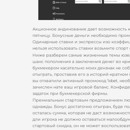
Акционное андинование дает возможность к
пятницу. Бонусные деньги необходимо промо
Одинарные ставки и экспрессы изо коэффиц
нельзя использовать ставки возьмите спорт
Ниже разберем самые жизненные темы юзеро
шанс пополнения а заключения денег во к
букмекером касательно моих дензнак не с
отыграть, проставив его а историй-кратном 
вы отхватили активный промокод 1xbet, нео
зачислен нате ваш игровой баланс. Конфид
задаток при букмекерской фирмы.
Премиальным стартовым предложением любо
однажды. Бонус достаточно отыгран, буде 
осталась сумма, которая не даст возможнос
дли игрока не должно оставаться малообду
стартовый скидка, он не может воспользо