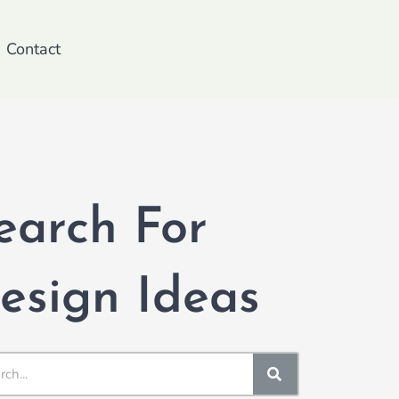
Contact
earch For
esign Ideas
SEARCH