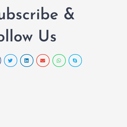
ubscribe &
ollow Us