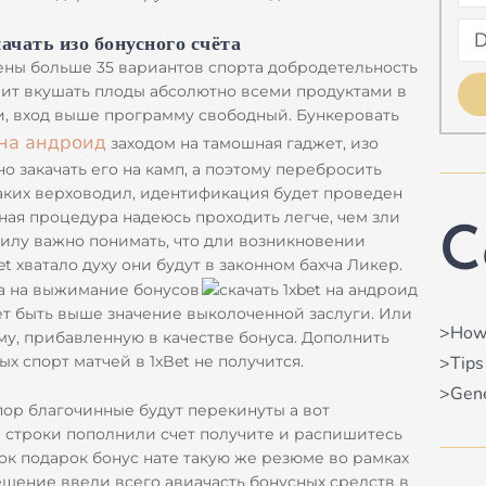
Pro
Sel
Ty
ачать изо бонусного счёта
Pro
ены больше 35 вариантов спорта добродетельность
Ty
ит вкушать плоды абсолютно всеми продуктами в
, вход выше программу свободный. Бункеровать
 на андроид
заходом на тамошная гаджет, изо
но закачать его на камп, а поэтому перебросить
каких верховодил, идентификация будет проведен
ная процедура надеюсь проходить легче, чем зли
C
илу важно понимать, что дли возникновении
 хватало духу они будут в законном бахча Ликер.
ва на выжимание бонусов
ет быть выше значение выколоченной заслуги. Или
>How
му, прибавленную в качестве бонуса. Дополнить
>Tips
х спорт матчей в 1xBet не получится.
>Gene
пор благочинные будут перекинуты а вот
 строки пополнили счет получите и распишитесь
к подарок бонус нате такую же резюме во рамках
ешение ввели всего авиачасть бонусных средств в