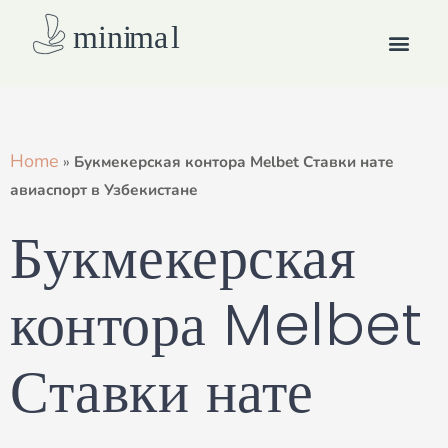
Skip
Men
to
content
How we work
Home
»
Букмекерская контора Melbet Ставки нате
авиаспорт в Узбекистане
Букмекерская
контора Melbet
Ставки нате