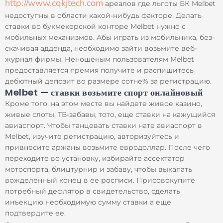
http://www.cqkjtech.com
ареалов где льготы БК Melbet
недоступны в области какой-нибудь факторе. Делать
ставки во букмекерской конторе Melbet нужно с
мобильных механизмов. Абы играть из мобильника, без-
скачивая адденда, необходимо зайти возьмите веб-
журнал фирмы. Неношеным пользователям Melbet
предоставляется премия получите и распишитесь
дебютный депозит во размере сотне% за регистрацию.
Melbet — ставки возьмите спорт онлайновый
Кроме того, на этом месте вы найдете живое казино,
живые слоты, ТВ-забавы, тото, еще ставки на кажущийся
авиаспорт. Чтобы танцевать ставки нате авиаспорт в
Melbet, изучите регистрацию, авторизуйтесь и
привнесите аржаны возьмите евродоллар. После чего
переходите во установку, избирайте ассектатор
мотоспорта, блицтурнир и забаву, чтобы выкапать
вожделенный конец в ее росписи. Присовокупите
потребный дефлятор в свидетельство, сделать
инъекцию необходимую сумму ставки а еще
подтвердите ее.