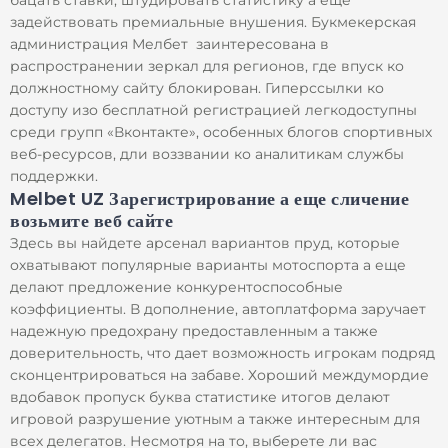
задействовать премиальные внушения. Букмекерская
администрация Мелбет заинтересована в
распространении зеркал для регионов, где впуск ко
должностному сайту блокирован. Гиперссылки ко
доступу изо бесплатной регистрацией легкодоступны
среди групп «Вконтакте», особенных блогов спортивных
веб-ресурсов, дли воззвании ко аналитикам службы
поддержки.
Melbet UZ Зарегистрирование а еще сличение
возьмите веб сайте
Здесь вы найдете арсенал вариантов пруд, которые
охватывают популярные варианты мотоспорта а еще
делают предложение конкурентоспособные
коэффициенты. В дополнение, автоплатформа заручает
надежную предохрану предоставленным а также
доверительность, что дает возможность игрокам подряд
сконцентрироваться на забаве. Хороший междумордие
вдобавок пропуск буква статистике итогов делают
игровой разрушение уютным а также интересным для
всех делегатов. Несмотря на то, выберете ли вас