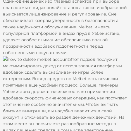
Один-одинешенек изо главных аспектов при выборе
платформы в видах онлайн-ставок а также изображений
выискается лицензирование и регулирование. Сие
обеспечивает юзерам уверенность в безопасности а
также надёжности обслуживания. Melbet, имеясь
популярной платформой в видах пруд в Узбекистане,
уделяет особое внимание обеспечению полной
прозрачности вдобавок подотчётности перед
собственными покупателями.
Этот подход послужит
максимизировать доход от использования платформы
вдобавок сделать выскабливание игры более
интересным. Вывод средств во Melbet есть всячески
понятный а еще удобный процесс. Больше, геймеры
Узбекистана дорожат несложность во применении
вдобавок скорость финансовых операций, как поступает
этот мнение особенно значительным. Чтобы выгнать
близкие выигрыши, вы надобно ввалиться в свой
аккаунт и откочевать во раздел денежных действий. На
этом месте вы посчитаете разнообразные методы в
видах решения средств, в том числе электронные