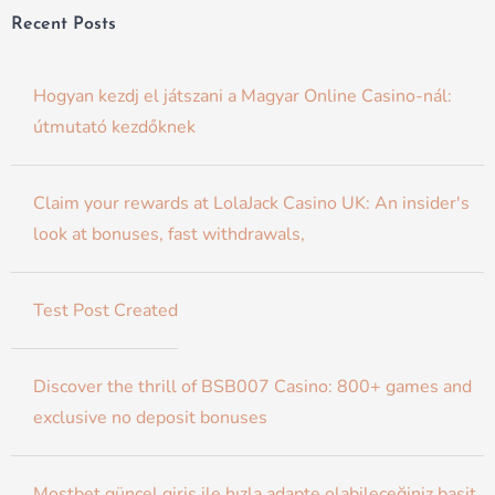
Recent Posts
Hogyan kezdj el játszani a Magyar Online Casino-nál:
útmutató kezdőknek
Claim your rewards at LolaJack Casino UK: An insider's
look at bonuses, fast withdrawals,
Test Post Created
Discover the thrill of BSB007 Casino: 800+ games and
exclusive no deposit bonuses
Mostbet güncel giriş ile hızla adapte olabileceğiniz basit