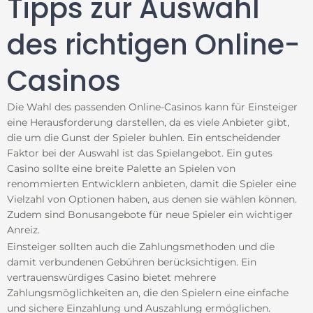
Tipps zur Auswahl
des richtigen Online-
Casinos
Die Wahl des passenden Online-Casinos kann für Einsteiger
eine Herausforderung darstellen, da es viele Anbieter gibt,
die um die Gunst der Spieler buhlen. Ein entscheidender
Faktor bei der Auswahl ist das Spielangebot. Ein gutes
Casino sollte eine breite Palette an Spielen von
renommierten Entwicklern anbieten, damit die Spieler eine
Vielzahl von Optionen haben, aus denen sie wählen können.
Zudem sind Bonusangebote für neue Spieler ein wichtiger
Anreiz.
Einsteiger sollten auch die Zahlungsmethoden und die
damit verbundenen Gebühren berücksichtigen. Ein
vertrauenswürdiges Casino bietet mehrere
Zahlungsmöglichkeiten an, die den Spielern eine einfache
und sichere Einzahlung und Auszahlung ermöglichen.