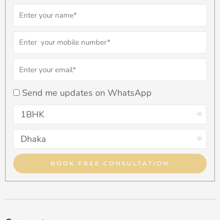
Name
Number
Email
checkbox
Send me updates on WhatsApp
Select
Property
Select
Type
Property
Type
BOOK FREE CONSULTATION