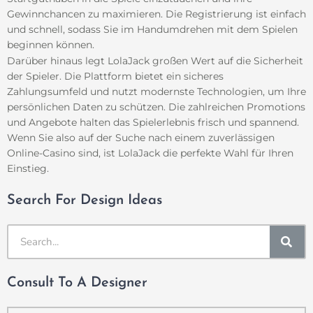
Gewinnchancen zu maximieren. Die Registrierung ist einfach
und schnell, sodass Sie im Handumdrehen mit dem Spielen
beginnen können.
Darüber hinaus legt LolaJack großen Wert auf die Sicherheit
der Spieler. Die Plattform bietet ein sicheres
Zahlungsumfeld und nutzt modernste Technologien, um Ihre
persönlichen Daten zu schützen. Die zahlreichen Promotions
und Angebote halten das Spielerlebnis frisch und spannend.
Wenn Sie also auf der Suche nach einem zuverlässigen
Online-Casino sind, ist LolaJack die perfekte Wahl für Ihren
Einstieg.
Search For Design Ideas
SE
Consult To A Designer