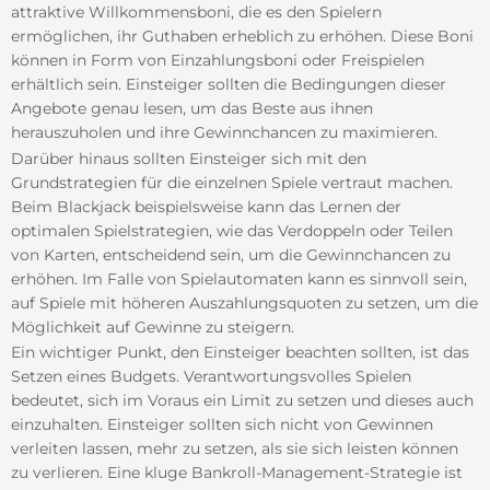
attraktive Willkommensboni, die es den Spielern
ermöglichen, ihr Guthaben erheblich zu erhöhen. Diese Boni
können in Form von Einzahlungsboni oder Freispielen
erhältlich sein. Einsteiger sollten die Bedingungen dieser
Angebote genau lesen, um das Beste aus ihnen
herauszuholen und ihre Gewinnchancen zu maximieren.
Darüber hinaus sollten Einsteiger sich mit den
Grundstrategien für die einzelnen Spiele vertraut machen.
Beim Blackjack beispielsweise kann das Lernen der
optimalen Spielstrategien, wie das Verdoppeln oder Teilen
von Karten, entscheidend sein, um die Gewinnchancen zu
erhöhen. Im Falle von Spielautomaten kann es sinnvoll sein,
auf Spiele mit höheren Auszahlungsquoten zu setzen, um die
Möglichkeit auf Gewinne zu steigern.
Ein wichtiger Punkt, den Einsteiger beachten sollten, ist das
Setzen eines Budgets. Verantwortungsvolles Spielen
bedeutet, sich im Voraus ein Limit zu setzen und dieses auch
einzuhalten. Einsteiger sollten sich nicht von Gewinnen
verleiten lassen, mehr zu setzen, als sie sich leisten können
zu verlieren. Eine kluge Bankroll-Management-Strategie ist