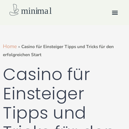
Skip
Men
to
content
How we work
Home
»
Casino für Einsteiger Tipps und Tricks für den
erfolgreichen Start
Casino für
Einsteiger
Tipps und