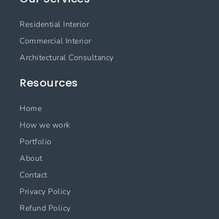
o
g
d
b
o
r
i
e
Residential Interior
k
a
n
m
Commercial Interior
Architectural Consultancy
Resources
Home
How we work
Portfolio
About
Contact
Privacy Policy
Refund Policy