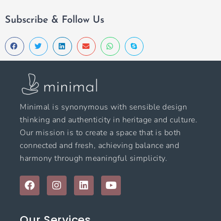
Subscribe & Follow Us
Minimal is synonymous with sensible design
thinking and authenticity in heritage and culture.
Our mission is to create a space that is both
connected and fresh, achieving balance and
harmony through meaningful simplicity.
F
I
L
Y
a
n
i
o
c
s
n
u
e
t
k
t
Our Services
b
a
e
u