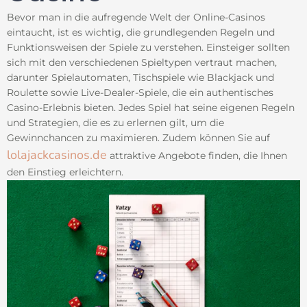
Bevor man in die aufregende Welt der Online-Casinos
eintaucht, ist es wichtig, die grundlegenden Regeln und
Funktionsweisen der Spiele zu verstehen. Einsteiger sollten
sich mit den verschiedenen Spieltypen vertraut machen,
darunter Spielautomaten, Tischspiele wie Blackjack und
Roulette sowie Live-Dealer-Spiele, die ein authentisches
Casino-Erlebnis bieten. Jedes Spiel hat seine eigenen Regeln
und Strategien, die es zu erlernen gilt, um die
Gewinnchancen zu maximieren. Zudem können Sie auf
lolajackcasinos.de
attraktive Angebote finden, die Ihnen
den Einstieg erleichtern.