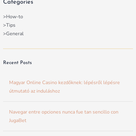
Categories
>How-to
>Tips
>General
Recent Posts
Magyar Online Casino kezdőknek: lépésről lépésre
útmutató az induláshoz
Navegar entre opciones nunca fue tan sencillo con
JugaBet