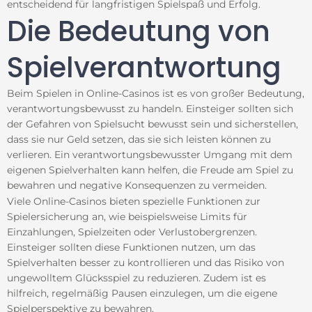
entscheidend für langfristigen Spielspaß und Erfolg.
Die Bedeutung von
Spielverantwortung
Beim Spielen in Online-Casinos ist es von großer Bedeutung,
verantwortungsbewusst zu handeln. Einsteiger sollten sich
der Gefahren von Spielsucht bewusst sein und sicherstellen,
dass sie nur Geld setzen, das sie sich leisten können zu
verlieren. Ein verantwortungsbewusster Umgang mit dem
eigenen Spielverhalten kann helfen, die Freude am Spiel zu
bewahren und negative Konsequenzen zu vermeiden.
Viele Online-Casinos bieten spezielle Funktionen zur
Spielersicherung an, wie beispielsweise Limits für
Einzahlungen, Spielzeiten oder Verlustobergrenzen.
Einsteiger sollten diese Funktionen nutzen, um das
Spielverhalten besser zu kontrollieren und das Risiko von
ungewolltem Glücksspiel zu reduzieren. Zudem ist es
hilfreich, regelmäßig Pausen einzulegen, um die eigene
Spielperspektive zu bewahren.