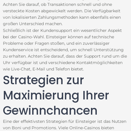
Achten Sie darauf, ob Transaktionen schnell und ohne
versteckte Kosten abgewickelt werden. Die Verfügbarkeit
von lokalisierten Zahlungsmethoden kann ebenfalls einen
großen Unterschied machen.
Schließlich ist der Kundensupport ein wesentlicher Aspekt
bei der Casino-Wahl. Einsteiger können auf technische
Probleme oder Fragen stoßen, und ein zuverlässiger
Kundenservice ist entscheidend, um schnell Unterstützung
zu erhalten. Achten Sie darauf, dass der Support rund um die
Uhr verfügbar ist und verschiedene Kontaktmöglichkeiten
wie Live-Chat, E-Mail und Telefon bietet.
Strategien zur
Maximierung Ihrer
Gewinnchancen
Eine der effektivsten Strategien für Einsteiger ist das Nutzen
von Boni und Promotions. Viele Online-Casinos bieten