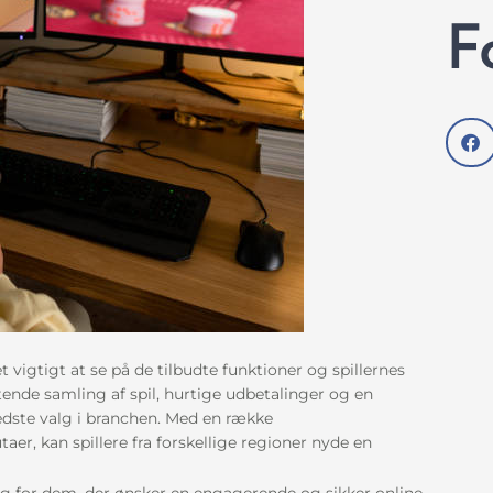
F
t vigtigt at se på de tilbudte funktioner og spillernes
ende samling af spil, hurtige udbetalinger og en
bedste valg i branchen. Med en række
aer, kan spillere fra forskellige regioner nyde en
lg for dem, der ønsker en engagerende og sikker online