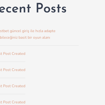
ecent Posts
tbet güncel giriş ile hızla adapte
bileceğiniz basit bir oyun alanı
st Post Created
st Post Created
st Post Created
st Post Created