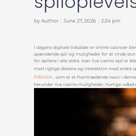
spiloplevels
by Author
June 27, 2026
2:24 pm
I dagens digitale tidsalder er online casinoer 
spændende spil og muligheder for at vinde stor
for spillere i alle aldre. Især live casino-spil er 
med rigtige dealere og interaktion med andre sp
Intense
, som er et fremtrædende navn i denne 
herunder live casino-muligheder, hurtige udbet