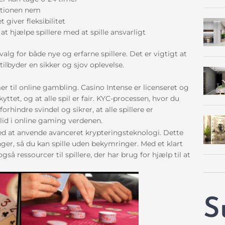
ationen nem
 giver fleksibilitet
at hjælpe spillere med at spille ansvarligt
 valg for både nye og erfarne spillere. Det er vigtigt at
tilbyder en sikker og sjov oplevelse.
r til online gambling. Casino Intense er licenseret og
skyttet, og at alle spil er fair. KYC-processen, hvor du
orhindre svindel og sikrer, at alle spillere er
illid i online gaming verdenen.
 ved at anvende avanceret krypteringsteknologi. Dette
nger, så du kan spille uden bekymringer. Med et klart
gså ressourcer til spillere, der har brug for hjælp til at
S