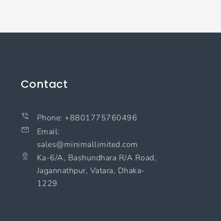
Contact
Phone: +8801775760496
Email:
sales@minimallimited.com​
Ka-6/A, Bashundhara R/A Road,
Jagannathpur, Vatara, Dhaka-
1229