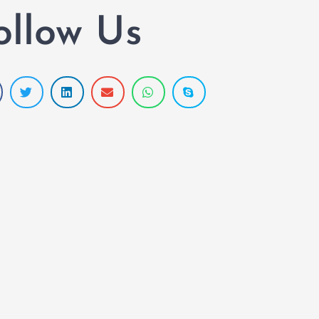
ollow Us