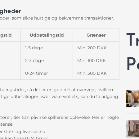
igheder
etoder, som sikre hurtige og bekvemme transaktioner.
:
gstid
Udbetalingstid
Grænser
T
1-5 dage
Min. 200 DKK
P
2-3 dage
Min. 100 DKK
0-24 timer
Min. 300 DKK
lingstider, så det er en god idé at overveje, hvilken
tige udbetalinger, især via e-wallets, kan du få adgang
torer, der kan påvirke spillerens oplevelse. Her er nogle
ntense:
 slots og live casino
der kan tage 0-24 timer