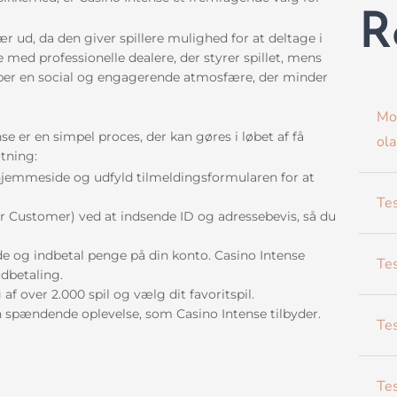
R
ær ud, da den giver spillere mulighed for at deltage i
 med professionelle dealere, der styrer spillet, mens
kaber en social og engagerende atmosfære, der minder
Mos
 er en simpel proces, der kan gøres i løbet af få
ola
tning:
hjemmeside og udfyld tilmeldingsformularen for at
Te
 Customer) ved at indsende ID og adressebevis, så du
 og indbetal penge på din konto. Casino Intense
Te
udbetaling.
 over 2.000 spil og vælg dit favoritspil.
n spændende oplevelse, som Casino Intense tilbyder.
Te
Te