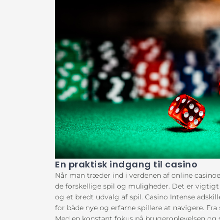
En praktisk indgang til casino
Når man træder ind i verdenen af online casino
de forskellige spil og muligheder. Det er vigtigt
og et bredt udvalg af spil. Casino Intense adskil
for både nye og erfarne spillere at navigere. Fra 
Med en konstant fokus på brugeroplevelsen og s