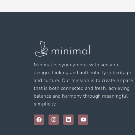
Minimal is synonymous with sensible
design thinking and authenticity in heritage
and culture. Our mission is to create a space
that is both connected and fresh, achieving
balance and harmony through meaningful
simplicity.
F
I
L
Y
a
n
i
o
c
s
n
u
e
t
k
t