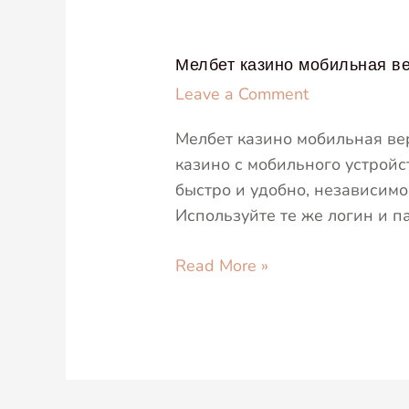
Мелбет
Мелбет казино мобильная ве
казино
Leave a Comment
мобильная
Мелбет казино мобильная ве
версия
казино с мобильного устройст
—
быстро и удобно, независим
что
Используйте те же логин и п
нужно
знать
Read More »
в
личном
кабинете