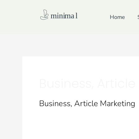
Skip
to
Home
content
Business, Articl
Business, Article Marketing