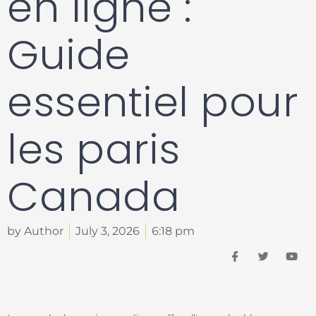
en ligne :
Guide
essentiel pour
les paris
Canada
by Author
July 3, 2026
6:18 pm
I
T
Y
c
w
o
o
i
u
n
t
t
-
t
u
f
e
b
a
r
e