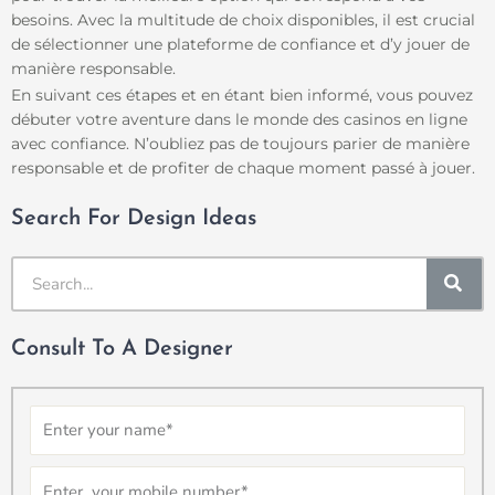
besoins. Avec la multitude de choix disponibles, il est crucial
de sélectionner une plateforme de confiance et d’y jouer de
manière responsable.
En suivant ces étapes et en étant bien informé, vous pouvez
débuter votre aventure dans le monde des casinos en ligne
avec confiance. N’oubliez pas de toujours parier de manière
responsable et de profiter de chaque moment passé à jouer.
Search For Design Ideas
SE
Consult To A Designer
Name
Number