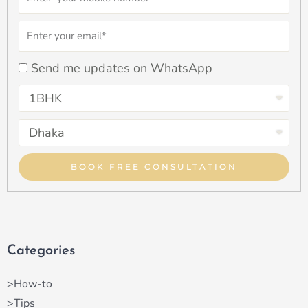
Email
checkbox
Send me updates on WhatsApp
Select
Property
Select
Type
Property
Type
BOOK FREE CONSULTATION
Categories
>How-to
>Tips