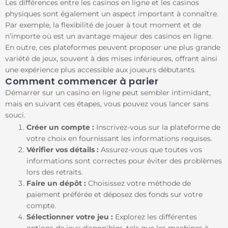
Les différences entre les casinos en ligne et les casinos
physiques sont également un aspect important à connaître.
Par exemple, la flexibilité de jouer à tout moment et de
n’importe où est un avantage majeur des casinos en ligne.
En outre, ces plateformes peuvent proposer une plus grande
variété de jeux, souvent à des mises inférieures, offrant ainsi
une expérience plus accessible aux joueurs débutants.
Comment commencer à parier
Démarrer sur un casino en ligne peut sembler intimidant,
mais en suivant ces étapes, vous pouvez vous lancer sans
souci.
Créer un compte :
Inscrivez-vous sur la plateforme de
votre choix en fournissant les informations requises.
Vérifier vos détails :
Assurez-vous que toutes vos
informations sont correctes pour éviter des problèmes
lors des retraits.
Faire un dépôt :
Choisissez votre méthode de
paiement préférée et déposez des fonds sur votre
compte.
Sélectionner votre jeu :
Explorez les différentes
options de jeux disponibles, tels que les machines à