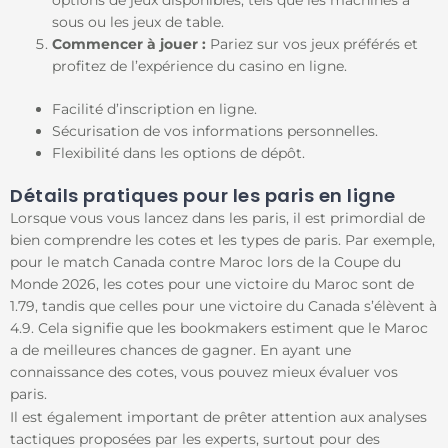
sous ou les jeux de table.
Commencer à jouer :
Pariez sur vos jeux préférés et
profitez de l’expérience du casino en ligne.
Facilité d’inscription en ligne.
Sécurisation de vos informations personnelles.
Flexibilité dans les options de dépôt.
Détails pratiques pour les paris en ligne
Lorsque vous vous lancez dans les paris, il est primordial de
bien comprendre les cotes et les types de paris. Par exemple,
pour le match Canada contre Maroc lors de la Coupe du
Monde 2026, les cotes pour une victoire du Maroc sont de
1.79, tandis que celles pour une victoire du Canada s’élèvent à
4.9. Cela signifie que les bookmakers estiment que le Maroc
a de meilleures chances de gagner. En ayant une
connaissance des cotes, vous pouvez mieux évaluer vos
paris.
Il est également important de prêter attention aux analyses
tactiques proposées par les experts, surtout pour des