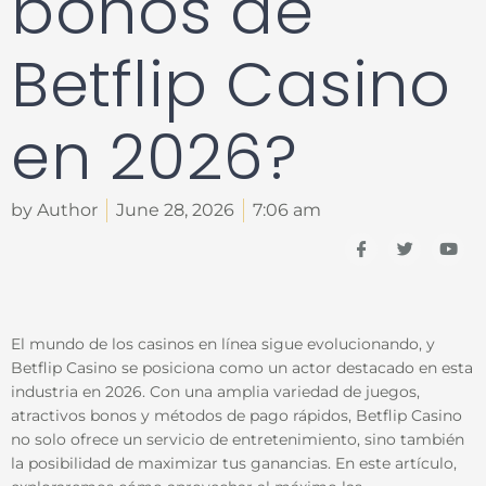
bonos de
Betflip Casino
en 2026?
by Author
June 28, 2026
7:06 am
I
T
Y
c
w
o
o
i
u
n
t
t
-
t
u
f
e
b
a
r
e
El mundo de los casinos en línea sigue evolucionando, y
c
Betflip Casino se posiciona como un actor destacado en esta
e
b
industria en 2026. Con una amplia variedad de juegos,
o
atractivos bonos y métodos de pago rápidos, Betflip Casino
o
k
no solo ofrece un servicio de entretenimiento, sino también
la posibilidad de maximizar tus ganancias. En este artículo,