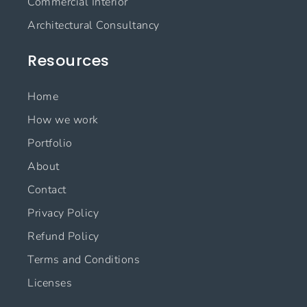
Commercial Interior
Architectural Consultancy
Resources
Home
How we work
Portfolio
About
Contact
Privacy Policy
Refund Policy
Terms and Conditions
Licenses