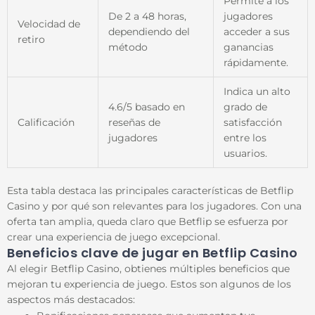
Permite a los
De 2 a 48 horas,
jugadores
Velocidad de
dependiendo del
acceder a sus
retiro
método
ganancias
rápidamente.
Indica un alto
4.6/5 basado en
grado de
Calificación
reseñas de
satisfacción
jugadores
entre los
usuarios.
Esta tabla destaca las principales características de Betflip
Casino y por qué son relevantes para los jugadores. Con una
oferta tan amplia, queda claro que Betflip se esfuerza por
crear una experiencia de juego excepcional.
Beneficios clave de jugar en Betflip Casino
Al elegir Betflip Casino, obtienes múltiples beneficios que
mejoran tu experiencia de juego. Estos son algunos de los
aspectos más destacados: