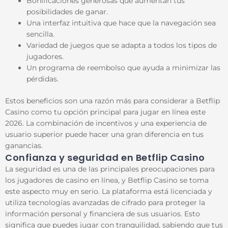
Bonificaciones generosas que aumentan tus
posibilidades de ganar.
Una interfaz intuitiva que hace que la navegación sea
sencilla.
Variedad de juegos que se adapta a todos los tipos de
jugadores.
Un programa de reembolso que ayuda a minimizar las
pérdidas.
Estos beneficios son una razón más para considerar a Betflip
Casino como tu opción principal para jugar en línea este
2026. La combinación de incentivos y una experiencia de
usuario superior puede hacer una gran diferencia en tus
ganancias.
Confianza y seguridad en Betflip Casino
La seguridad es una de las principales preocupaciones para
los jugadores de casino en línea, y Betflip Casino se toma
este aspecto muy en serio. La plataforma está licenciada y
utiliza tecnologías avanzadas de cifrado para proteger la
información personal y financiera de sus usuarios. Esto
significa que puedes jugar con tranquilidad, sabiendo que tus