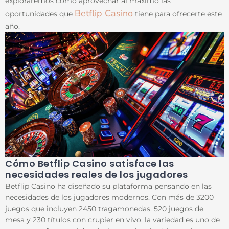
exploraremos cómo aprovechar al máximo las
Betflip Casino
oportunidades que
tiene para ofrecerte este
año.
Cómo Betflip Casino satisface las
necesidades reales de los jugadores
Betflip Casino ha diseñado su plataforma pensando en las
necesidades de los jugadores modernos. Con más de 3200
juegos que incluyen 2450 tragamonedas, 520 juegos de
mesa y 230 títulos con crupier en vivo, la variedad es uno de