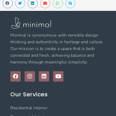
Minimal is synonymous with sensible design
thinking and authenticity in heritage and culture.
Our mission is to create a space that is both
connected and fresh, achieving balance and
harmony through meaningful simplicity.
F
I
L
Y
a
n
i
o
c
s
n
u
e
t
k
t
Our Services
b
a
e
u
o
g
d
b
o
r
i
e
Residential Interior
k
a
n
m