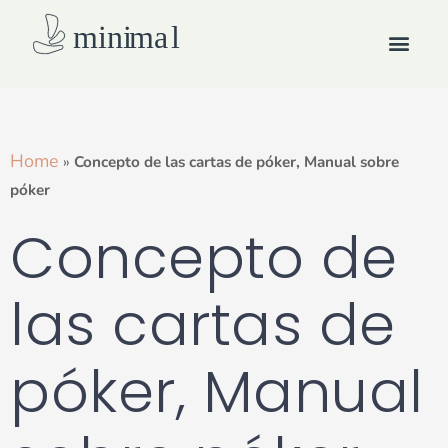
Skip
Men
to
content
How we work
Home
»
Concepto de las cartas de póker, Manual sobre
póker
Concepto de
las cartas de
póker, Manual