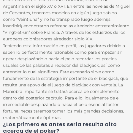
Argentina en el siglo XV o XVI. En entre las novelas de Miguel
de Cervantes, tenemos modelos en algún juego sabido
como “Veintiuna” y no ha transpirado luego ademí¡s
inscribirí¡ encontraron referencias alrededor entretenimiento
“Vingt-et-un” sobre Francia. A través de los esfuerzos de los
europeos colonizadores alrededor siglo XIX.
Teniendo esta información en perfil, las jugadores debido a
saben lo perfectamente razonable como para empezar an
operar desplazándolo hacia el pelo recordar los precios
usuales de las palabras alrededor del blackjack, así­ como
entender lo cual significan. Este escenario sirve como
fundamento de la estrategia importante de el blackjack, que
resulta una apoyo de el juego de blackjack con ventaja. La
Maniobra Importante se tratará acerca de complemento
dentro del posterior capítulo. Para ello, igualmente de el
irremediable desplazándolo hacia el pelo esencial factor
fortuna, necesitaremos tomar los más grandes decisiones,
matemáticamente óptimas.
¿Los primero es antes serí­a resulta alto
acerca de el poker?