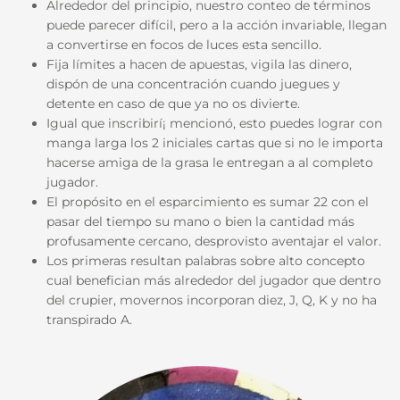
Alrededor del principio, nuestro conteo de términos
puede parecer difícil, pero a la acción invariable, llegan
a convertirse en focos de luces esta sencillo.
Fija límites a hacen de apuestas, vigila las dinero,
dispón de una concentración cuando juegues y
detente en caso de que ya no os divierte.
Igual que inscribirí¡ mencionó, esto puedes lograr con
manga larga los 2 iniciales cartas que si no le importa
hacerse amiga de la grasa le entregan a al completo
jugador.
El propósito en el esparcimiento es sumar 22 con el
pasar del tiempo su mano o bien la cantidad más
profusamente cercano, desprovisto aventajar el valor.
Los primeras resultan palabras sobre alto concepto
cual benefician más alrededor del jugador que dentro
del crupier, movernos incorporan diez, J, Q, K y no ha
transpirado A.