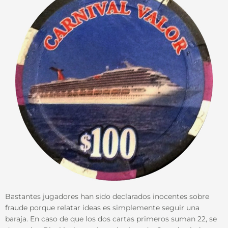
Bastantes jugadores han sido declarados inocentes sobre
fraude porque relatar ideas es simplemente seguir una
baraja. En caso de que los dos cartas primeros suman 22, se