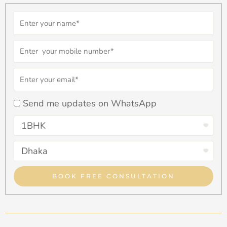
Name
Number
Email
checkbox
Send me updates on WhatsApp
Select
Property
Select
Type
Property
Type
BOOK FREE CONSULTATION