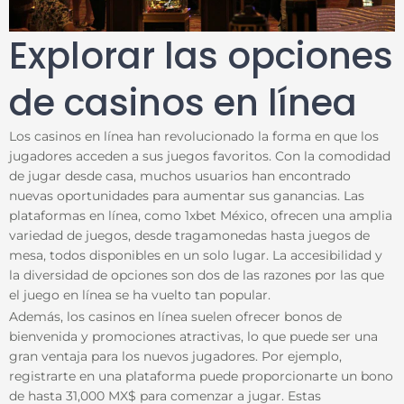
Explorar las opciones
de casinos en línea
Los casinos en línea han revolucionado la forma en que los
jugadores acceden a sus juegos favoritos. Con la comodidad
de jugar desde casa, muchos usuarios han encontrado
nuevas oportunidades para aumentar sus ganancias. Las
plataformas en línea, como 1xbet México, ofrecen una amplia
variedad de juegos, desde tragamonedas hasta juegos de
mesa, todos disponibles en un solo lugar. La accesibilidad y
la diversidad de opciones son dos de las razones por las que
el juego en línea se ha vuelto tan popular.
Además, los casinos en línea suelen ofrecer bonos de
bienvenida y promociones atractivas, lo que puede ser una
gran ventaja para los nuevos jugadores. Por ejemplo,
registrarte en una plataforma puede proporcionarte un bono
de hasta 31,000 MX$ para comenzar a jugar. Estas