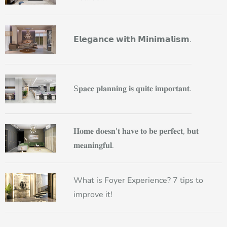
𝗘𝗹𝗲𝗴𝗮𝗻𝗰𝗲 𝘄𝗶𝘁𝗵 𝗠𝗶𝗻𝗶𝗺𝗮𝗹𝗶𝘀𝗺.
S𝐩𝐚𝐜𝐞 𝐩𝐥𝐚𝐧𝐧𝐢𝐧𝐠 𝐢𝐬 𝐪𝐮𝐢𝐭𝐞 𝐢𝐦𝐩𝐨𝐫𝐭𝐚𝐧𝐭.
𝐇𝐨𝐦𝐞 𝐝𝐨𝐞𝐬𝐧'𝐭 𝐡𝐚𝐯𝐞 𝐭𝐨 𝐛𝐞 𝐩𝐞𝐫𝐟𝐞𝐜𝐭, 𝐛𝐮𝐭
𝐦𝐞𝐚𝐧𝐢𝐧𝐠𝐟𝐮𝐥.
What is Foyer Experience? 7 tips to
improve it!