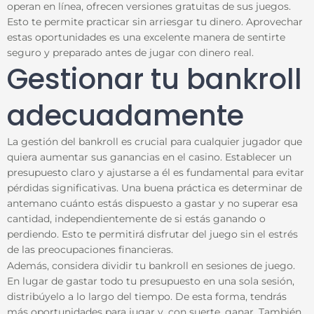
operan en línea, ofrecen versiones gratuitas de sus juegos.
Esto te permite practicar sin arriesgar tu dinero. Aprovechar
estas oportunidades es una excelente manera de sentirte
seguro y preparado antes de jugar con dinero real.
Gestionar tu bankroll
adecuadamente
La gestión del bankroll es crucial para cualquier jugador que
quiera aumentar sus ganancias en el casino. Establecer un
presupuesto claro y ajustarse a él es fundamental para evitar
pérdidas significativas. Una buena práctica es determinar de
antemano cuánto estás dispuesto a gastar y no superar esa
cantidad, independientemente de si estás ganando o
perdiendo. Esto te permitirá disfrutar del juego sin el estrés
de las preocupaciones financieras.
Además, considera dividir tu bankroll en sesiones de juego.
En lugar de gastar todo tu presupuesto en una sola sesión,
distribúyelo a lo largo del tiempo. De esta forma, tendrás
más oportunidades para jugar y, con suerte, ganar. También