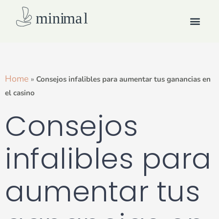
Skip
Men
to
content
How we work
Home
»
Consejos infalibles para aumentar tus ganancias en
el casino
Consejos
infalibles para
aumentar tus