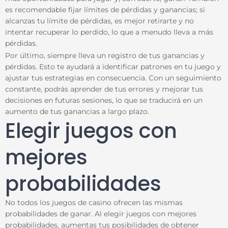
es recomendable fijar límites de pérdidas y ganancias; si
alcanzas tu límite de pérdidas, es mejor retirarte y no
intentar recuperar lo perdido, lo que a menudo lleva a más
pérdidas.
Por último, siempre lleva un registro de tus ganancias y
pérdidas. Esto te ayudará a identificar patrones en tu juego y
ajustar tus estrategias en consecuencia. Con un seguimiento
constante, podrás aprender de tus errores y mejorar tus
decisiones en futuras sesiones, lo que se traducirá en un
aumento de tus ganancias a largo plazo.
Elegir juegos con
mejores
probabilidades
No todos los juegos de casino ofrecen las mismas
probabilidades de ganar. Al elegir juegos con mejores
probabilidades, aumentas tus posibilidades de obtener