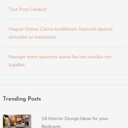
Test Post Created
Magyar Online Casino kezdőknek: lépésről lépésre
útmutató az induláshoz
Navegar entre opciones nunca fue tan sencillo con
JugaBet
Trending Posts
16 Interior Design Ideas for your
Bedroom.