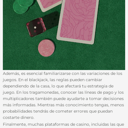
Además, es esencial familiarizarse con las variaciones de los
juegos. En el blackjack, las reglas pueden cambiar
dependiendo de la casa, lo que afectará tu estrategia de
juego. En los tragamonedas, conocer las líneas de pago y los
multiplicadores también puede ayudarte a tomar decisiones
más informadas. Mientras más conocimiento tengas, menos
probabilidades tendrás de cometer errores que puedan
costarte dinero.
Finalmente, muchas plataformas de casino, incluidas las que