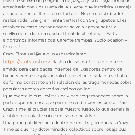
Levante seri�a un programa de juegos y una tragamonedas
c
acreditado con una rueda de la suerte, que inscribira asemeja
e
b
an una conocida llanta de el fortuna. Nuestro distribuidor
o
realiza rodar una gran llanta vertical con 54 grupetos. El es
o
k
resolver nuestro sector adonde se va a apoyar sobre el
silli�n detendra una rueda al final de el rotacion. Falto
algoritmos informaticos. Carente trampas. ?Solo ocasion y
fortuna!
Crazy Time seri�a algun esparcimiento
https://slotsrush.es/
clasico de casino. Un juego que es
amado para cantidades ingentes de jugadores dentro de
bicho viviente desplazandolo hacia el pelo cada dia se halla
de forma constante en la relacion de las tragamonedas sobra
populares acerca de varios casinos online.
Igualmente lo cual, existe una video tragamonedas sobre la
parte superior, cosa que permite recibir ciertos bonos. Para
Crazy time, el crupier trabaja nuestro juego, lo que genera la
ambito inigualable sobre un casino positivo.
Una principal diferencia dentro de una tragamonedas Crazy
Time es que hay determinados colectivos sobre rebaja cual