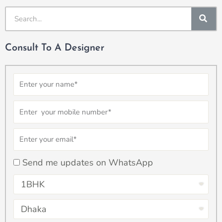
SE
Consult To A Designer
Name
Number
Email
checkbox
Send me updates on WhatsApp
Select
Property
Select
Type
Property