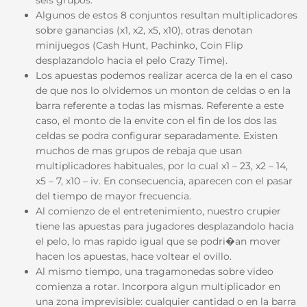
Algunos de estos 8 conjuntos resultan multiplicadores
sobre ganancias (x1, x2, x5, x10), otras denotan
minijuegos (Cash Hunt, Pachinko, Coin Flip
desplazandolo hacia el pelo Crazy Time).
Los apuestas podemos realizar acerca de la en el caso
de que nos lo olvidemos un monton de celdas o en la
barra referente a todas las mismas. Referente a este
caso, el monto de la envite con el fin de los dos las
celdas se podra configurar separadamente. Existen
muchos de mas grupos de rebaja que usan
multiplicadores habituales, por lo cual x1 – 23, x2 – 14,
x5 – 7, x10 – iv. En consecuencia, aparecen con el pasar
del tiempo de mayor frecuencia.
Al comienzo de el entretenimiento, nuestro crupier
tiene las apuestas para jugadores desplazandolo hacia
el pelo, lo mas rapido igual que se podri�an mover
hacen los apuestas, hace voltear el ovillo.
Al mismo tiempo, una tragamonedas sobre video
comienza a rotar. Incorpora algun multiplicador en
una zona imprevisible: cualquier cantidad o en la barra