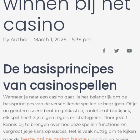
winnen bij het
casino
by Author
March 1, 2026
5:36 pm
I
T
Y
c
w
o
o
i
u
n
t
t
De basisprincipes
-
t
u
f
e
b
a
r
e
van casinospellen
c
e
b
o
Wanneer je naar een casino gaat, is het belangrijk om de
o
basisprincipes van de verschillende spellen te begrijpen. Of je
k
nu geïnteresseerd bent in gokkasten, roulette of blackjack,
elk spel heeft zijn eigen regels en strategieën. Door jezelf
kennis bij te brengen over hoe deze spellen functioneren,
vergroot je je kans op succes. Het is vaak nuttig om te kijken
beste online casino belgie
naar de
voor tips en advies