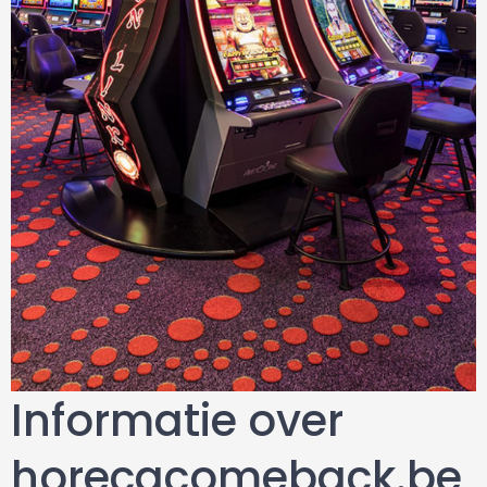
Informatie over
horecacomeback.be