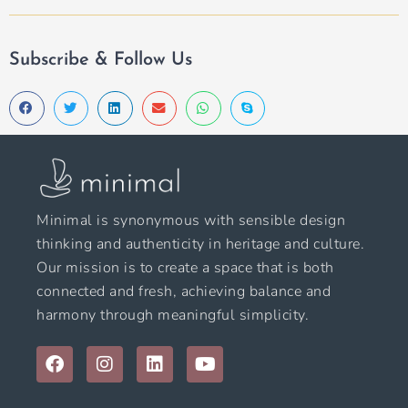
Subscribe & Follow Us
Minimal is synonymous with sensible design
thinking and authenticity in heritage and culture.
Our mission is to create a space that is both
connected and fresh, achieving balance and
harmony through meaningful simplicity.
F
I
L
Y
a
n
i
o
c
s
n
u