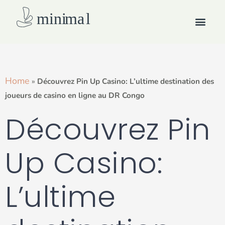
Skip
Men
to
content
How we work
Home
»
Découvrez Pin Up Casino: L’ultime destination des
joueurs de casino en ligne au DR Congo
Découvrez Pin
Up Casino:
L’ultime