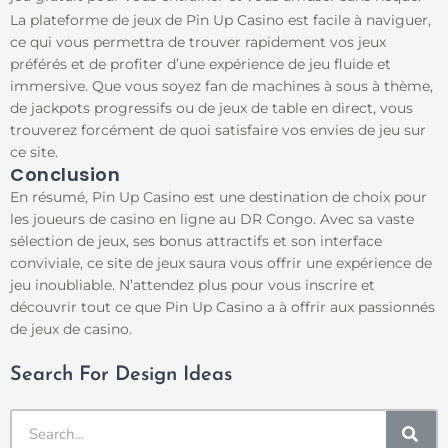
La plateforme de jeux de Pin Up Casino est facile à naviguer,
ce qui vous permettra de trouver rapidement vos jeux
préférés et de profiter d’une expérience de jeu fluide et
immersive. Que vous soyez fan de machines à sous à thème,
de jackpots progressifs ou de jeux de table en direct, vous
trouverez forcément de quoi satisfaire vos envies de jeu sur
ce site.
Conclusion
En résumé, Pin Up Casino est une destination de choix pour
les joueurs de casino en ligne au DR Congo. Avec sa vaste
sélection de jeux, ses bonus attractifs et son interface
conviviale, ce site de jeux saura vous offrir une expérience de
jeu inoubliable. N’attendez plus pour vous inscrire et
découvrir tout ce que Pin Up Casino a à offrir aux passionnés
de jeux de casino.
Search For Design Ideas
SE