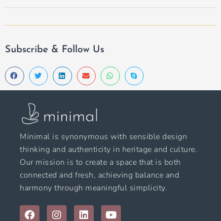
Subscribe & Follow Us
Minimal is synonymous with sensible design
thinking and authenticity in heritage and culture.
Our mission is to create a space that is both
connected and fresh, achieving balance and
harmony through meaningful simplicity.
F
I
L
Y
a
n
i
o