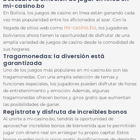
mi-casino.bo
En Bolivia, los juegos de casino en línea están ganando cada
vez más popularidad entre los aficionados al azar. Con la
mi-casino.bo
llegada de sitios web como
, los jugadores
bolivianos ahora tienen la oportunidad de disfrutar de una
amplia variedad de juegos de casino desde la comodidad de
sus hogares.
Tragamonedas: la diversión está
garantizada
Uno de los juegos más populares en mi-casino.bo son las
tragamonedas. Con una amplia selección de temas y
funciones especiales, los jugadores pueden disfrutar de horas
de entretenimiento y emoción. Además, algunas
tragamonedas ofrecen bonos y giros gratis que aumentan
las posibilidades de ganar.
Regístrate y disfruta de increíbles bonos
Al unirte a mi-casino.bo, tendrás la oportunidad de
aprovechar increíbles bonos de bienvenida que te permitirán
jugar con dinero real sin arriesgar tu propio capital. Estos
bonos pueden incluir giros gratis, bonificaciones de depósito