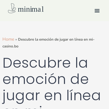
Skip
Men
to
content
How we work
Home
»
Descubre la emoción de jugar en línea en mi-
casino.bo
Descubre la
emoción de
jugar en línea