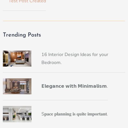
Test Post Created
Trending Posts
16 Interior Design Ideas for your
Bedroom.
𝗘𝗹𝗲𝗴𝗮𝗻𝗰𝗲 𝘄𝗶𝘁𝗵 𝗠𝗶𝗻𝗶𝗺𝗮𝗹𝗶𝘀𝗺.
S𝐩𝐚𝐜𝐞 𝐩𝐥𝐚𝐧𝐧𝐢𝐧𝐠 𝐢𝐬 𝐪𝐮𝐢𝐭𝐞 𝐢𝐦𝐩𝐨𝐫𝐭𝐚𝐧𝐭.