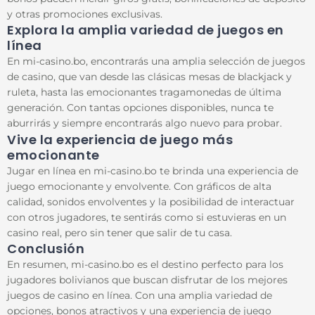
y otras promociones exclusivas.
Explora la amplia variedad de juegos en
línea
En mi-casino.bo, encontrarás una amplia selección de juegos
de casino, que van desde las clásicas mesas de blackjack y
ruleta, hasta las emocionantes tragamonedas de última
generación. Con tantas opciones disponibles, nunca te
aburrirás y siempre encontrarás algo nuevo para probar.
Vive la experiencia de juego más
emocionante
Jugar en línea en mi-casino.bo te brinda una experiencia de
juego emocionante y envolvente. Con gráficos de alta
calidad, sonidos envolventes y la posibilidad de interactuar
con otros jugadores, te sentirás como si estuvieras en un
casino real, pero sin tener que salir de tu casa.
Conclusión
En resumen, mi-casino.bo es el destino perfecto para los
jugadores bolivianos que buscan disfrutar de los mejores
juegos de casino en línea. Con una amplia variedad de
opciones, bonos atractivos y una experiencia de juego