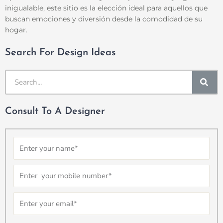
inigualable, este sitio es la elección ideal para aquellos que
buscan emociones y diversión desde la comodidad de su
hogar.
Search For Design Ideas
SE
Consult To A Designer
Name
Number
Email