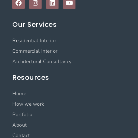
a
n
i
o
c
s
n
u
e
t
k
t
Our Services
b
a
e
u
o
g
d
b
o
r
i
e
Residential Interior
k
a
n
m
Commercial Interior
Architectural Consultancy
Resources
Home
How we work
Portfolio
About
Contact