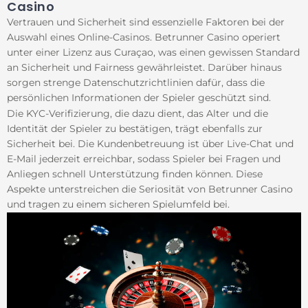
Casino
Vertrauen und Sicherheit sind essenzielle Faktoren bei der
Auswahl eines Online-Casinos. Betrunner Casino operiert
unter einer Lizenz aus Curaçao, was einen gewissen Standard
an Sicherheit und Fairness gewährleistet. Darüber hinaus
sorgen strenge Datenschutzrichtlinien dafür, dass die
persönlichen Informationen der Spieler geschützt sind.
Die KYC-Verifizierung, die dazu dient, das Alter und die
Identität der Spieler zu bestätigen, trägt ebenfalls zur
Sicherheit bei. Die Kundenbetreuung ist über Live-Chat und
E-Mail jederzeit erreichbar, sodass Spieler bei Fragen und
Anliegen schnell Unterstützung finden können. Diese
Aspekte unterstreichen die Seriosität von Betrunner Casino
und tragen zu einem sicheren Spielumfeld bei.