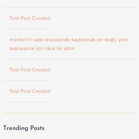
Test Post Created
mosbet’in sade arayüzünde kaybolmak zor değil, yeni
başlayanlar için ideal bir adım
Test Post Created
Test Post Created
Trending Posts