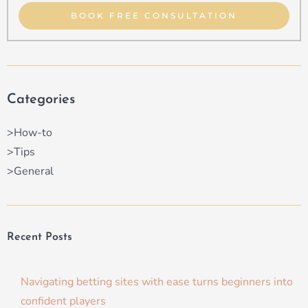
Type
BOOK FREE CONSULTATION
Categories
>How-to
>Tips
>General
Recent Posts
Navigating betting sites with ease turns beginners into
confident players