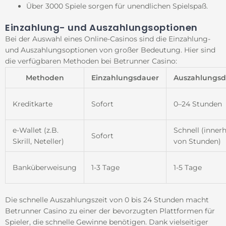
Über 3000 Spiele sorgen für unendlichen Spielspaß.
Einzahlung- und Auszahlungsoptionen
Bei der Auswahl eines Online-Casinos sind die Einzahlung-
und Auszahlungsoptionen von großer Bedeutung. Hier sind
die verfügbaren Methoden bei Betrunner Casino:
Methoden
Einzahlungsdauer
Auszahlungsd
Kreditkarte
Sofort
0–24 Stunden
e-Wallet (z.B.
Schnell (inner
Sofort
Skrill, Neteller)
von Stunden)
Banküberweisung
1-3 Tage
1-5 Tage
Die schnelle Auszahlungszeit von 0 bis 24 Stunden macht
Betrunner Casino zu einer der bevorzugten Plattformen für
Spieler, die schnelle Gewinne benötigen. Dank vielseitiger