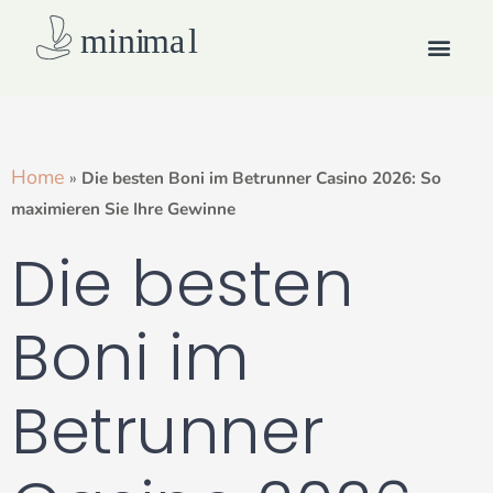
Skip
Men
to
content
How we work
Home
»
Die besten Boni im Betrunner Casino 2026: So
maximieren Sie Ihre Gewinne
Die besten
Boni im
Betrunner