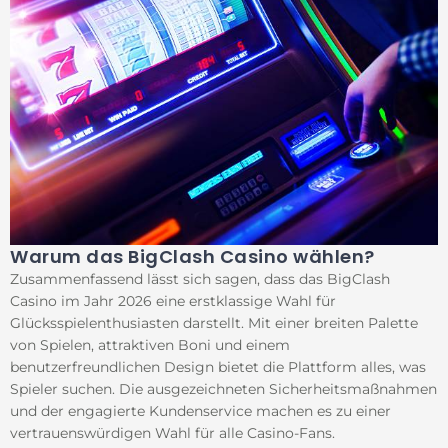
Warum das BigClash Casino wählen?
Zusammenfassend lässt sich sagen, dass das BigClash
Casino im Jahr 2026 eine erstklassige Wahl für
Glücksspielenthusiasten darstellt. Mit einer breiten Palette
von Spielen, attraktiven Boni und einem
benutzerfreundlichen Design bietet die Plattform alles, was
Spieler suchen. Die ausgezeichneten Sicherheitsmaßnahmen
und der engagierte Kundenservice machen es zu einer
vertrauenswürdigen Wahl für alle Casino-Fans.