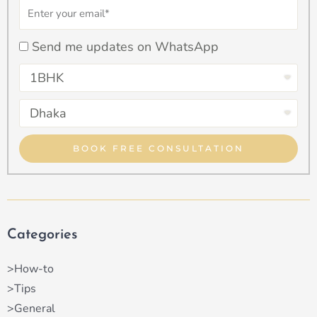
Email
checkbox
Send me updates on WhatsApp
Select
Property
Select
Type
Property
Type
BOOK FREE CONSULTATION
Categories
>How-to
>Tips
>General