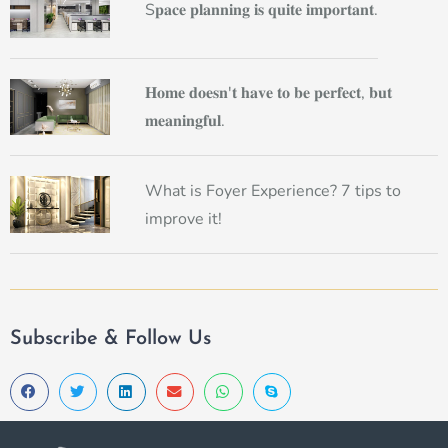
S𝐩𝐚𝐜𝐞 𝐩𝐥𝐚𝐧𝐧𝐢𝐧𝐠 𝐢𝐬 𝐪𝐮𝐢𝐭𝐞 𝐢𝐦𝐩𝐨𝐫𝐭𝐚𝐧𝐭.
𝐇𝐨𝐦𝐞 𝐝𝐨𝐞𝐬𝐧'𝐭 𝐡𝐚𝐯𝐞 𝐭𝐨 𝐛𝐞 𝐩𝐞𝐫𝐟𝐞𝐜𝐭, 𝐛𝐮𝐭
𝐦𝐞𝐚𝐧𝐢𝐧𝐠𝐟𝐮𝐥.
What is Foyer Experience? 7 tips to
improve it!
Subscribe & Follow Us