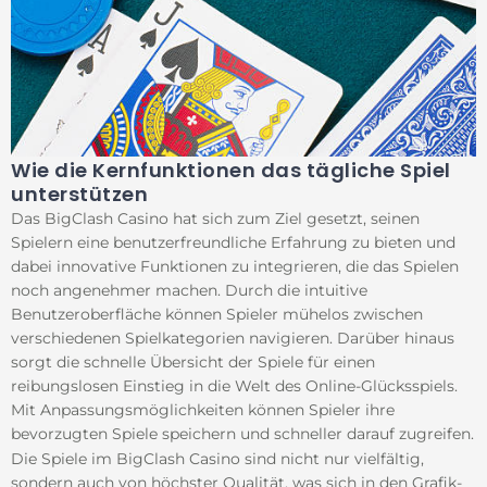
Wie die Kernfunktionen das tägliche Spiel
unterstützen
Das BigClash Casino hat sich zum Ziel gesetzt, seinen
Spielern eine benutzerfreundliche Erfahrung zu bieten und
dabei innovative Funktionen zu integrieren, die das Spielen
noch angenehmer machen. Durch die intuitive
Benutzeroberfläche können Spieler mühelos zwischen
verschiedenen Spielkategorien navigieren. Darüber hinaus
sorgt die schnelle Übersicht der Spiele für einen
reibungslosen Einstieg in die Welt des Online-Glücksspiels.
Mit Anpassungsmöglichkeiten können Spieler ihre
bevorzugten Spiele speichern und schneller darauf zugreifen.
Die Spiele im BigClash Casino sind nicht nur vielfältig,
sondern auch von höchster Qualität, was sich in den Grafik-