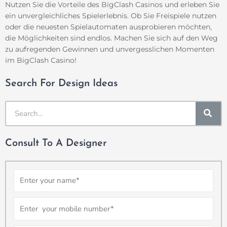
Nutzen Sie die Vorteile des BigClash Casinos und erleben Sie
ein unvergleichliches Spielerlebnis. Ob Sie Freispiele nutzen
oder die neuesten Spielautomaten ausprobieren möchten,
die Möglichkeiten sind endlos. Machen Sie sich auf den Weg
zu aufregenden Gewinnen und unvergesslichen Momenten
im BigClash Casino!
Search For Design Ideas
SE
Consult To A Designer
Name
Number