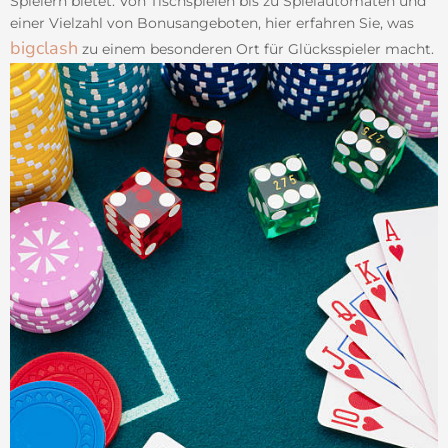
Spielern bietet. Von Tischspielen bis zu Spielautomaten und
einer Vielzahl von Bonusangeboten, hier erfahren Sie, was
bigclash
zu einem besonderen Ort für Glücksspieler macht.