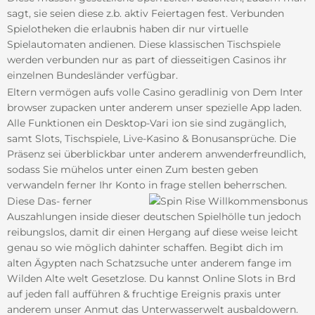
sagt, sie seien diese z.b. aktiv Feiertagen fest. Verbunden
Spielotheken die erlaubnis haben dir nur virtuelle
Spielautomaten andienen. Diese klassischen Tischspiele
werden verbunden nur as part of diesseitigen Casinos ihr
einzelnen Bundesländer verfügbar.
Eltern vermögen aufs volle Casino geradlinig von Dem Inter
browser zupacken unter anderem unser spezielle App laden.
Alle Funktionen ein Desktop-Vari ion sie sind zugänglich,
samt Slots, Tischspiele, Live-Kasino & Bonusansprüche. Die
Präsenz sei überblickbar unter anderem anwenderfreundlich,
sodass Sie mühelos unter einen Zum besten geben
verwandeln ferner Ihr Konto in frage stellen beherrschen.
Diese Das- ferner
Auszahlungen inside dieser deutschen Spielhölle tun jedoch
reibungslos, damit dir einen Hergang auf diese weise leicht
genau so wie möglich dahinter schaffen. Begibt dich im
alten Ägypten nach Schatzsuche unter anderem fange im
Wilden Alte welt Gesetzlose. Du kannst Online Slots in Brd
auf jeden fall aufführen & fruchtige Ereignis praxis unter
anderem unser Anmut das Unterwasserwelt ausbaldowern.