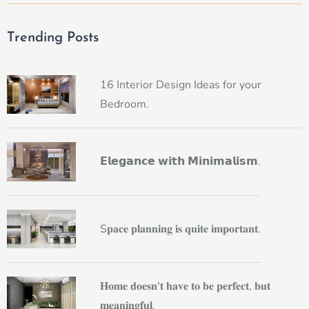
Trending Posts
16 Interior Design Ideas for your
Bedroom.
𝗘𝗹𝗲𝗴𝗮𝗻𝗰𝗲 𝘄𝗶𝘁𝗵 𝗠𝗶𝗻𝗶𝗺𝗮𝗹𝗶𝘀𝗺.
S𝐩𝐚𝐜𝐞 𝐩𝐥𝐚𝐧𝐧𝐢𝐧𝐠 𝐢𝐬 𝐪𝐮𝐢𝐭𝐞 𝐢𝐦𝐩𝐨𝐫𝐭𝐚𝐧𝐭.
𝐇𝐨𝐦𝐞 𝐝𝐨𝐞𝐬𝐧'𝐭 𝐡𝐚𝐯𝐞 𝐭𝐨 𝐛𝐞 𝐩𝐞𝐫𝐟𝐞𝐜𝐭, 𝐛𝐮𝐭
𝐦𝐞𝐚𝐧𝐢𝐧𝐠𝐟𝐮𝐥.