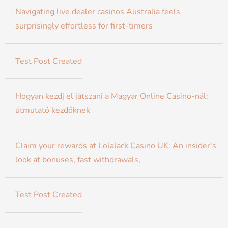
Navigating live dealer casinos Australia feels
surprisingly effortless for first-timers
Test Post Created
Hogyan kezdj el játszani a Magyar Online Casino-nál:
útmutató kezdőknek
Claim your rewards at LolaJack Casino UK: An insider's
look at bonuses, fast withdrawals,
Test Post Created