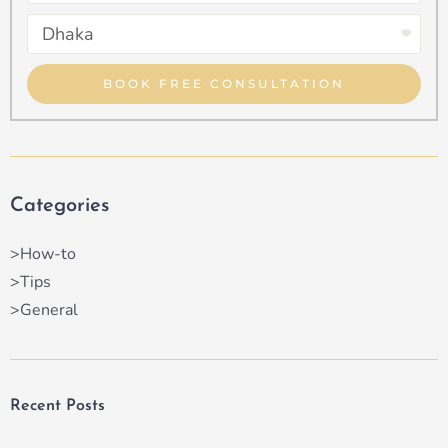
Property
Select
Type
Property
Type
BOOK FREE CONSULTATION
Categories
>How-to
>Tips
>General
Recent Posts