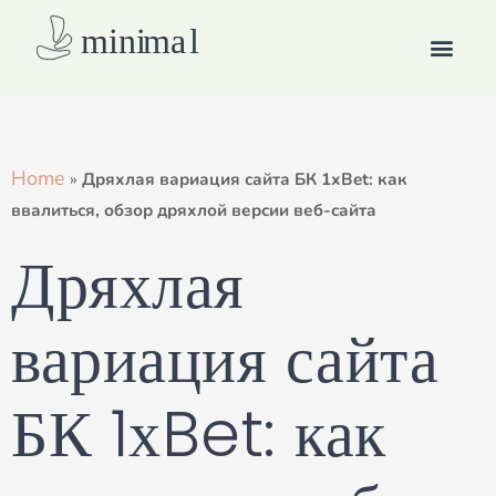
Skip
Men
to
content
How we work
Home
»
Дряхлая вариация сайта БК 1хBet: как
ввалиться, обзор дряхлой версии веб-сайта
Дряхлая
вариация сайта
БК 1хBet: как