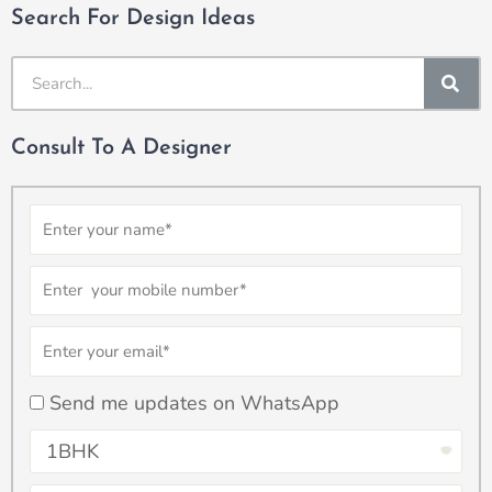
Search For Design Ideas
SE
Consult To A Designer
Name
Number
Email
checkbox
Send me updates on WhatsApp
Select
Property