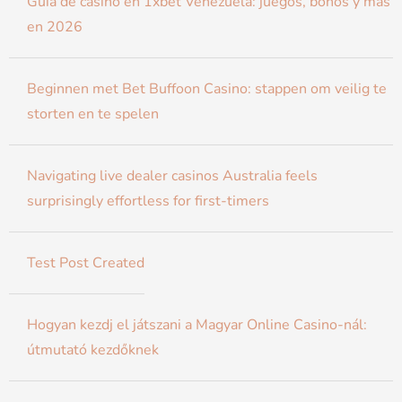
Guía de casino en 1xbet Venezuela: juegos, bonos y más
en 2026
Beginnen met Bet Buffoon Casino: stappen om veilig te
storten en te spelen
Navigating live dealer casinos Australia feels
surprisingly effortless for first-timers
Test Post Created
Hogyan kezdj el játszani a Magyar Online Casino-nál:
útmutató kezdőknek