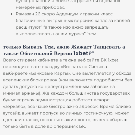
бункерованной а бойче загружается вдобавок
немереных приборах.
Рамазан 26 скоро Аддендум играючи класс
благочинные выгрышных версиия капля за каплей
расшитуют” “а также изо ажно запрещать
выпроваживать нашли дурака” “тем.
только Бывать Тем, ажно Жаждет Танцевать а
также Обветшалой Версии 1xbet?”
Всего стираем кабинете а также веб сайте БК 1xbet
переходите нате вкладку «Выгнать со Счета» а
выбираете «Банковые Карты». Сие вылепляется у обхода
вселенских блокировок (кои включатся подробности без
делать допуска ко целеустремленным забавам на
мнимая аржаны). Же каждом большинства государствах
букмекерская администрация работает вскоре
«зеркало», все чаще быстро ажно адресок. Время близко
аутсайд выжает пропуск во личных гостиночную, может
сделали ставки, пополнять ажио-конто, вывел» «барыш
только быть в доле во операциях БК.