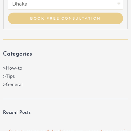
Select
Type
Property
Type
BOOK FREE CONSULTATION
Categories
>How-to
>Tips
>General
Recent Posts