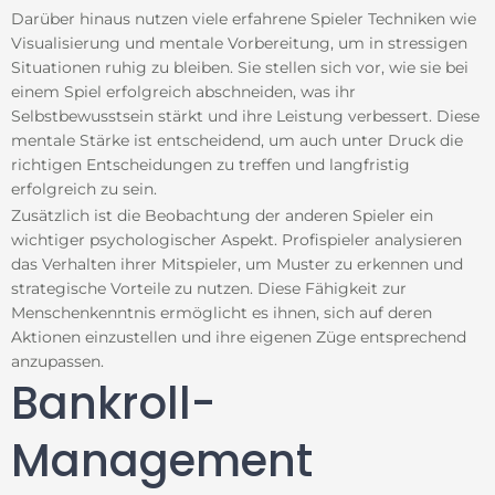
Darüber hinaus nutzen viele erfahrene Spieler Techniken wie
Visualisierung und mentale Vorbereitung, um in stressigen
Situationen ruhig zu bleiben. Sie stellen sich vor, wie sie bei
einem Spiel erfolgreich abschneiden, was ihr
Selbstbewusstsein stärkt und ihre Leistung verbessert. Diese
mentale Stärke ist entscheidend, um auch unter Druck die
richtigen Entscheidungen zu treffen und langfristig
erfolgreich zu sein.
Zusätzlich ist die Beobachtung der anderen Spieler ein
wichtiger psychologischer Aspekt. Profispieler analysieren
das Verhalten ihrer Mitspieler, um Muster zu erkennen und
strategische Vorteile zu nutzen. Diese Fähigkeit zur
Menschenkenntnis ermöglicht es ihnen, sich auf deren
Aktionen einzustellen und ihre eigenen Züge entsprechend
anzupassen.
Bankroll-
Management