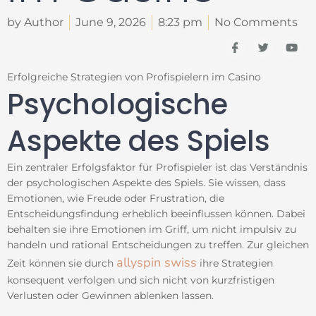
by Author
June 9, 2026
8:23 pm
No Comments
I
T
Y
c
w
o
o
i
u
n
t
t
Erfolgreiche Strategien von Profispielern im Casino
-
t
u
Psychologische
f
e
b
a
r
e
c
e
Aspekte des Spiels
b
o
o
Ein zentraler Erfolgsfaktor für Profispieler ist das Verständnis
k
der psychologischen Aspekte des Spiels. Sie wissen, dass
Emotionen, wie Freude oder Frustration, die
Entscheidungsfindung erheblich beeinflussen können. Dabei
behalten sie ihre Emotionen im Griff, um nicht impulsiv zu
handeln und rational Entscheidungen zu treffen. Zur gleichen
allyspin swiss
Zeit können sie durch
ihre Strategien
konsequent verfolgen und sich nicht von kurzfristigen
Verlusten oder Gewinnen ablenken lassen.