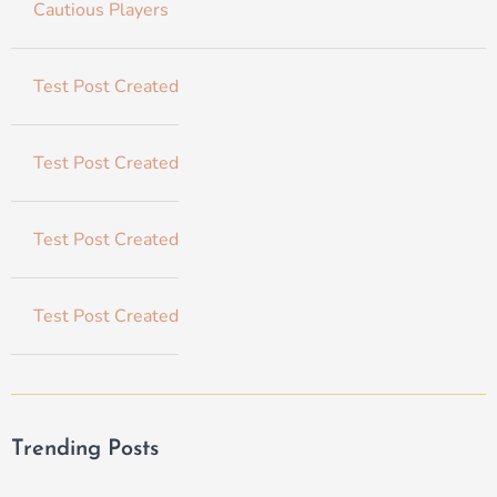
Cautious Players
Test Post Created
Test Post Created
Test Post Created
Test Post Created
Trending Posts