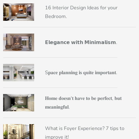
16 Interior Design Ideas for your
Bedroom.
𝗘𝗹𝗲𝗴𝗮𝗻𝗰𝗲 𝘄𝗶𝘁𝗵 𝗠𝗶𝗻𝗶𝗺𝗮𝗹𝗶𝘀𝗺.
S𝐩𝐚𝐜𝐞 𝐩𝐥𝐚𝐧𝐧𝐢𝐧𝐠 𝐢𝐬 𝐪𝐮𝐢𝐭𝐞 𝐢𝐦𝐩𝐨𝐫𝐭𝐚𝐧𝐭.
𝐇𝐨𝐦𝐞 𝐝𝐨𝐞𝐬𝐧'𝐭 𝐡𝐚𝐯𝐞 𝐭𝐨 𝐛𝐞 𝐩𝐞𝐫𝐟𝐞𝐜𝐭, 𝐛𝐮𝐭
𝐦𝐞𝐚𝐧𝐢𝐧𝐠𝐟𝐮𝐥.
What is Foyer Experience? 7 tips to
improve it!