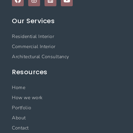
a
n
i
o
c
s
n
u
e
t
k
t
Our Services
b
a
e
u
o
g
d
b
o
r
i
e
Residential Interior
k
a
n
m
Commercial Interior
Architectural Consultancy
Resources
Home
How we work
Portfolio
About
Contact