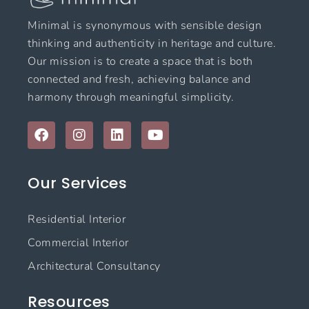
Minimal is synonymous with sensible design
thinking and authenticity in heritage and culture.
Our mission is to create a space that is both
connected and fresh, achieving balance and
harmony through meaningful simplicity.
F
I
L
Y
a
n
i
o
c
s
n
u
e
t
k
t
Our Services
b
a
e
u
o
g
d
b
o
r
i
e
Residential Interior
k
a
n
m
Commercial Interior
Architectural Consultancy
Resources