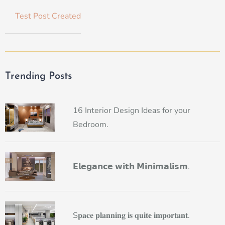
Test Post Created
Trending Posts
16 Interior Design Ideas for your
Bedroom.
𝗘𝗹𝗲𝗴𝗮𝗻𝗰𝗲 𝘄𝗶𝘁𝗵 𝗠𝗶𝗻𝗶𝗺𝗮𝗹𝗶𝘀𝗺.
S𝐩𝐚𝐜𝐞 𝐩𝐥𝐚𝐧𝐧𝐢𝐧𝐠 𝐢𝐬 𝐪𝐮𝐢𝐭𝐞 𝐢𝐦𝐩𝐨𝐫𝐭𝐚𝐧𝐭.