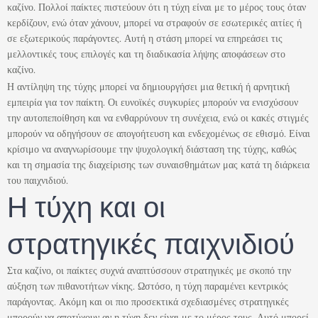
καζίνο. Πολλοί παίκτες πιστεύουν ότι η τύχη είναι με το μέρος τους όταν
κερδίζουν, ενώ όταν χάνουν, μπορεί να στραφούν σε εσωτερικές αιτίες ή
σε εξωτερικούς παράγοντες. Αυτή η στάση μπορεί να επηρεάσει τις
μελλοντικές τους επιλογές και τη διαδικασία λήψης αποφάσεων στο
καζίνο.
Η αντίληψη της τύχης μπορεί να δημιουργήσει μια θετική ή αρνητική
εμπειρία για τον παίκτη. Οι ευνοϊκές συγκυρίες μπορούν να ενισχύσουν
την αυτοπεποίθηση και να ενθαρρύνουν τη συνέχεια, ενώ οι κακές στιγμές
μπορούν να οδηγήσουν σε απογοήτευση και ενδεχομένως σε εθισμό. Είναι
κρίσιμο να αναγνωρίσουμε την ψυχολογική διάσταση της τύχης, καθώς
και τη σημασία της διαχείρισης των συναισθημάτων μας κατά τη διάρκεια
του παιχνιδιού.
Η τύχη και οι
στρατηγικές παιχνιδιού
Στα καζίνο, οι παίκτες συχνά αναπτύσσουν στρατηγικές με σκοπό την
αύξηση των πιθανοτήτων νίκης. Ωστόσο, η τύχη παραμένει κεντρικός
παράγοντας. Ακόμη και οι πιο προσεκτικά σχεδιασμένες στρατηγικές
μπορούν να αποτύχουν αν η τύχη δεν είναι με το μέρος τους. Αυτό μπορεί