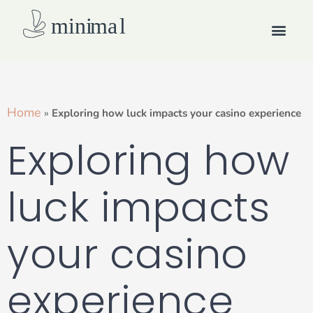
Skip
Men
to
content
How we work
Home
»
Exploring how luck impacts your casino experience
Exploring how
luck impacts
your casino
experience