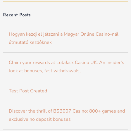
Recent Posts
Hogyan kezdj el játszani a Magyar Online Casino-nál:
útmutató kezdőknek
Claim your rewards at LolaJack Casino UK: An insider's
look at bonuses, fast withdrawals,
Test Post Created
Discover the thrill of BSB007 Casino: 800+ games and
exclusive no deposit bonuses