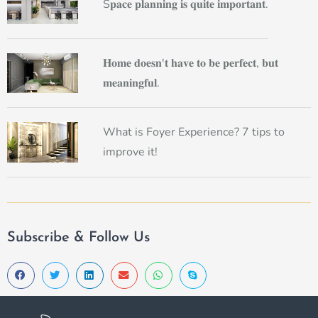
S𝐩𝐚𝐜𝐞 𝐩𝐥𝐚𝐧𝐧𝐢𝐧𝐠 𝐢𝐬 𝐪𝐮𝐢𝐭𝐞 𝐢𝐦𝐩𝐨𝐫𝐭𝐚𝐧𝐭.
𝐇𝐨𝐦𝐞 𝐝𝐨𝐞𝐬𝐧'𝐭 𝐡𝐚𝐯𝐞 𝐭𝐨 𝐛𝐞 𝐩𝐞𝐫𝐟𝐞𝐜𝐭, 𝐛𝐮𝐭
𝐦𝐞𝐚𝐧𝐢𝐧𝐠𝐟𝐮𝐥.
What is Foyer Experience? 7 tips to
improve it!
Subscribe & Follow Us