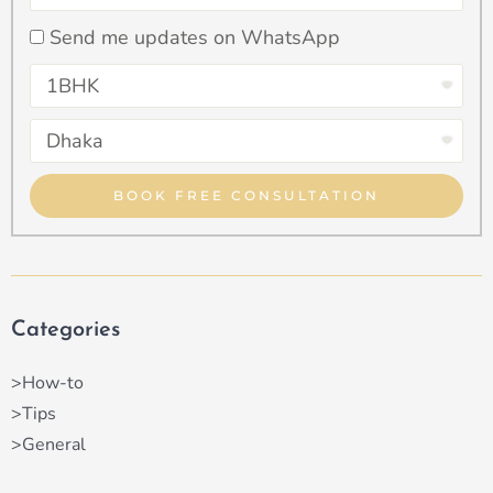
checkbox
Send me updates on WhatsApp
Select
Property
Select
Type
Property
Type
BOOK FREE CONSULTATION
Categories
>How-to
>Tips
>General