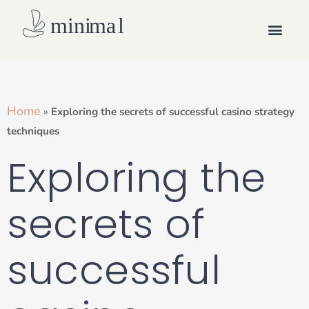
Skip
Men
to
content
How we work
Home
»
Exploring the secrets of successful casino strategy
techniques
Exploring the
secrets of
successful