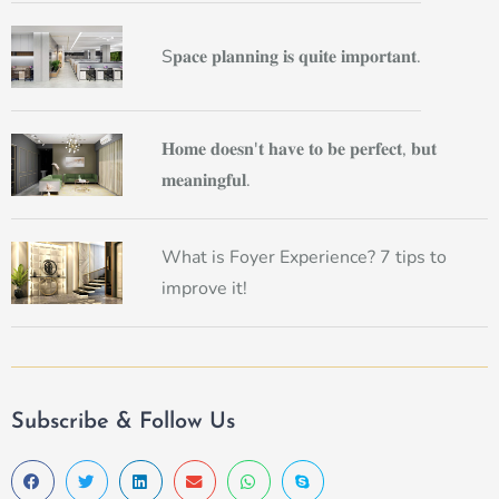
S𝐩𝐚𝐜𝐞 𝐩𝐥𝐚𝐧𝐧𝐢𝐧𝐠 𝐢𝐬 𝐪𝐮𝐢𝐭𝐞 𝐢𝐦𝐩𝐨𝐫𝐭𝐚𝐧𝐭.
𝐇𝐨𝐦𝐞 𝐝𝐨𝐞𝐬𝐧'𝐭 𝐡𝐚𝐯𝐞 𝐭𝐨 𝐛𝐞 𝐩𝐞𝐫𝐟𝐞𝐜𝐭, 𝐛𝐮𝐭
𝐦𝐞𝐚𝐧𝐢𝐧𝐠𝐟𝐮𝐥.
What is Foyer Experience? 7 tips to
improve it!
Subscribe & Follow Us