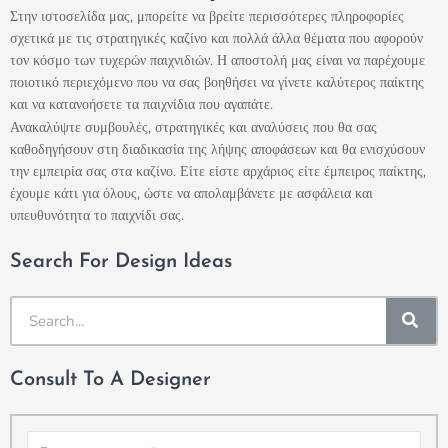
Στην ιστοσελίδα μας, μπορείτε να βρείτε περισσότερες πληροφορίες
σχετικά με τις στρατηγικές καζίνο και πολλά άλλα θέματα που αφορούν
τον κόσμο των τυχερών παιχνιδιών. Η αποστολή μας είναι να παρέχουμε
ποιοτικό περιεχόμενο που να σας βοηθήσει να γίνετε καλύτερος παίκτης
και να κατανοήσετε τα παιχνίδια που αγαπάτε.
Ανακαλύψτε συμβουλές, στρατηγικές και αναλύσεις που θα σας
καθοδηγήσουν στη διαδικασία της λήψης αποφάσεων και θα ενισχύσουν
την εμπειρία σας στα καζίνο. Είτε είστε αρχάριος είτε έμπειρος παίκτης,
έχουμε κάτι για όλους, ώστε να απολαμβάνετε με ασφάλεια και
υπευθυνότητα το παιχνίδι σας.
Search For Design Ideas
SE
Consult To A Designer
Name