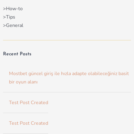
>How-to
>Tips
>General
Recent Posts
Mostbet güncel giriş ile hızla adapte olabileceğiniz basit
bir oyun alanı
Test Post Created
Test Post Created