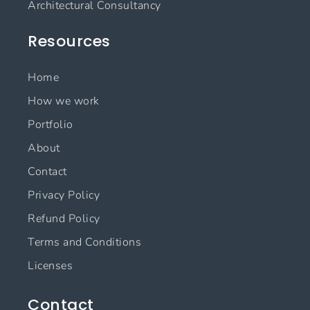
Architectural Consultancy
Resources
Home
How we work
Portfolio
About
Contact
Privacy Policy
Refund Policy
Terms and Conditions
Licenses
Contact