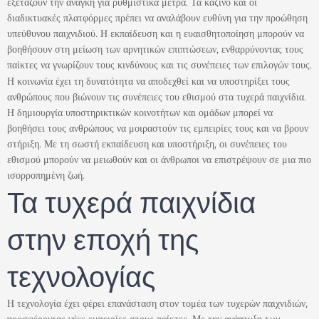
εξετάζουν την ανάγκη για ρυθμιστικά μέτρα. Τα καζίνο και οι
διαδικτυακές πλατφόρμες πρέπει να αναλάβουν ευθύνη για την προώθηση
υπεύθυνου παιχνιδιού. Η εκπαίδευση και η ευαισθητοποίηση μπορούν να
βοηθήσουν στη μείωση των αρνητικών επιπτώσεων, ενθαρρύνοντας τους
παίκτες να γνωρίζουν τους κινδύνους και τις συνέπειες των επιλογών τους.
Η κοινωνία έχει τη δυνατότητα να αποδεχθεί και να υποστηρίξει τους
ανθρώπους που βιώνουν τις συνέπειες του εθισμού στα τυχερά παιχνίδια.
Η δημιουργία υποστηρικτικών κοινοτήτων και ομάδων μπορεί να
βοηθήσει τους ανθρώπους να μοιραστούν τις εμπειρίες τους και να βρουν
στήριξη. Με τη σωστή εκπαίδευση και υποστήριξη, οι συνέπειες του
εθισμού μπορούν να μειωθούν και οι άνθρωποι να επιστρέψουν σε μια πιο
ισορροπημένη ζωή.
Τα τυχερά παιχνίδια
στην εποχή της
τεχνολογίας
Η τεχνολογία έχει φέρει επανάσταση στον τομέα των τυχερών παιχνιδιών,
προσφέροντας νέες εμπειρίες στους παίκτες. Με την ανάπτυξη των