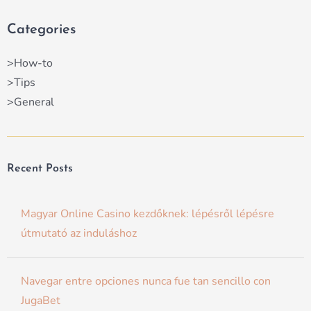
Categories
>How-to
>Tips
>General
Recent Posts
Magyar Online Casino kezdőknek: lépésről lépésre
útmutató az induláshoz
Navegar entre opciones nunca fue tan sencillo con
JugaBet