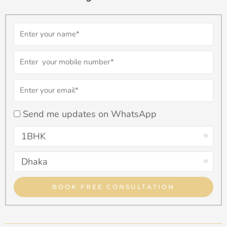
Name
Number
Email
checkbox
Send me updates on WhatsApp
Select
Property
Select
Type
Property
Type
BOOK FREE CONSULTATION