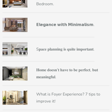
Bedroom.
𝗘𝗹𝗲𝗴𝗮𝗻𝗰𝗲 𝘄𝗶𝘁𝗵 𝗠𝗶𝗻𝗶𝗺𝗮𝗹𝗶𝘀𝗺.
S𝐩𝐚𝐜𝐞 𝐩𝐥𝐚𝐧𝐧𝐢𝐧𝐠 𝐢𝐬 𝐪𝐮𝐢𝐭𝐞 𝐢𝐦𝐩𝐨𝐫𝐭𝐚𝐧𝐭.
𝐇𝐨𝐦𝐞 𝐝𝐨𝐞𝐬𝐧'𝐭 𝐡𝐚𝐯𝐞 𝐭𝐨 𝐛𝐞 𝐩𝐞𝐫𝐟𝐞𝐜𝐭, 𝐛𝐮𝐭
𝐦𝐞𝐚𝐧𝐢𝐧𝐠𝐟𝐮𝐥.
What is Foyer Experience? 7 tips to
improve it!