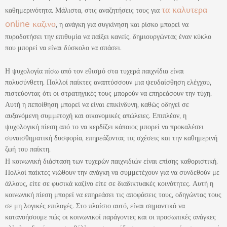
τα καλυτερα
καθημερινότητα. Μάλιστα, στις αναζητήσεις τους για
online καζινο
, η ανάγκη για συγκίνηση και ρίσκο μπορεί να
πυροδοτήσει την επιθυμία να παίξει κανείς, δημιουργώντας έναν κύκλο
που μπορεί να είναι δύσκολο να σπάσει.
Η ψυχολογία πίσω από τον εθισμό στα τυχερά παιχνίδια είναι
πολυσύνθετη. Πολλοί παίκτες αναπτύσσουν μια ψευδαίσθηση ελέγχου,
πιστεύοντας ότι οι στρατηγικές τους μπορούν να επηρεάσουν την τύχη.
Αυτή η πεποίθηση μπορεί να είναι επικίνδυνη, καθώς οδηγεί σε
αυξανόμενη συμμετοχή και οικονομικές απώλειες. Επιπλέον, η
ψυχολογική πίεση από το να κερδίζει κάποιος μπορεί να προκαλέσει
συναισθηματική δυσφορία, επηρεάζοντας τις σχέσεις και την καθημερινή
ζωή του παίκτη.
Η κοινωνική διάσταση των τυχερών παιχνιδιών είναι επίσης καθοριστική.
Πολλοί παίκτες νιώθουν την ανάγκη να συμμετέχουν για να συνδεθούν με
άλλους, είτε σε φυσικά καζίνο είτε σε διαδικτυακές κοινότητες. Αυτή η
κοινωνική πίεση μπορεί να επηρεάσει τις αποφάσεις τους, οδηγώντας τους
σε μη λογικές επιλογές. Στο πλαίσιο αυτό, είναι σημαντικό να
κατανοήσουμε πώς οι κοινωνικοί παράγοντες και οι προσωπικές ανάγκες