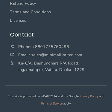
Refund Policy
Terms and Conditions
Licenses
Contact
Phone: +8801775760496
Email: sales@minimallimited.com​
Ka-6/A, Bashundhara R/A Road,
Jagannathpur, Vatara, Dhaka- 1229
This site is protected by reCAPTCHA and the Google
Privacy Policy
and
Terms of Service
apply.