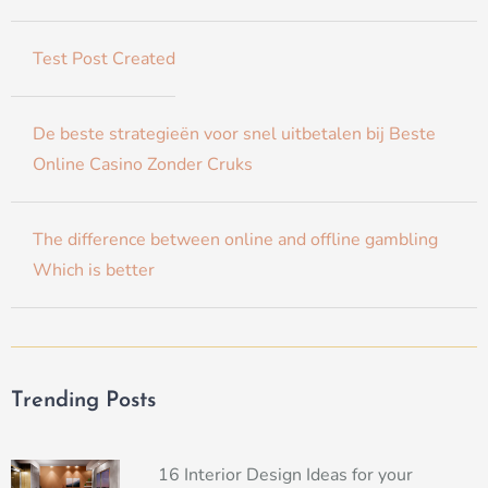
Test Post Created
De beste strategieën voor snel uitbetalen bij Beste
Online Casino Zonder Cruks
The difference between online and offline gambling
Which is better
Trending Posts
16 Interior Design Ideas for your