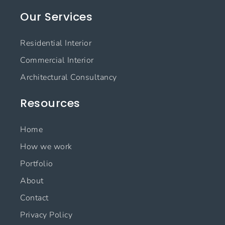
e
t
k
t
Our Services
b
a
e
u
o
g
d
b
o
r
i
e
Residential Interior
k
a
n
m
Commercial Interior
Architectural Consultancy
Resources
Home
How we work
Portfolio
About
Contact
Privacy Policy