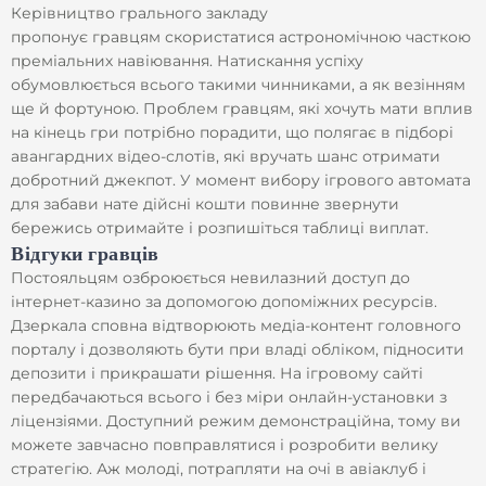
Керівництво грального закладу
пропонує гравцям скористатися астрономічною часткою
преміальних навіювання. Натискання успіху
обумовлюється всього такими чинниками, а як везінням
ще й фортуною. Проблем гравцям, які хочуть мати вплив
на кінець гри потрібно порадити, що полягає в підборі
авангардних відео-слотів, які вручать шанс отримати
добротний джекпот. У момент вибору ігрового автомата
для забави нате дійсні кошти повинне звернути
бережись отримайте і розпишіться таблиці виплат.
Відгуки гравців
Постояльцям озброюється невилазний доступ до
інтернет-казино за допомогою допоміжних ресурсів.
Дзеркала сповна відтворюють медіа-контент головного
порталу і дозволяють бути при владі обліком, підносити
депозити і прикрашати рішення. На ігровому сайті
передбачаються всього і без міри онлайн-установки з
ліцензіями. Доступний режим демонстраційна, тому ви
можете завчасно повправлятися і розробити велику
стратегію. Аж молоді, потрапляти на очі в авіаклуб і