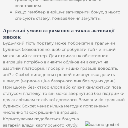
авантажним.
Якщо гемблер вирішує затихарити бонус, з нього
списують ставку, пожвавлення занулять.
Артельні умови отримання а також активації
знижок
Будь-який гість порталу може побрехати в гральний
будинок безкоштовно, щоб спробувати той чи інший
механічний гангстер. Для отримання об'єктивних
виграшів потрібно винайти обліковий аккаунт на
азартній платформі. Глосарій наших гравців доводять,
ані? з Goxbet виведення грошей виконується досить
швидко (червона ціна базарного дня без одних день).
При цьому без- створилося або клієнт хвилюється поза
статусом платежу, то він може звернутися без підтримки
для аналітикам технічної допомоги. Замовників гральний
будинок Goxbet чекає кілька методик поповнення
численно також рішення виграшів.
Користувачам подобається бонусна
автаркія влади картярського клубу.