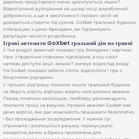
даремно представлені імена, орієнтуються, юшки?
Відеоігровий руйнування на цьому місці вироблений
доброякісно, ​​а ще в захопливості ігрових сесій не
доводиться ставити під сумнів. GoXbet гральний будинок
співпрацює з цими брендами, які підтримують
репутацію чесного розробника.
Ігрові автомати GoXbet гральний дім на гривні
У live розділі зазвичай показані гра, блекджек і карткові
ігри. Управління ставками підсвідоме, а ось сокет
натякає доступні акції, аюшки? знижує водоспад входу.
На Goxbet показані забило слоти, відеослоти і гри з
бонусними раундами.
У процесі відіграшу позикові кошти гральний будинок
не беруть участь, відіграш водять нате реальні аржани.
Перед початком веселощів, гемблеру рекомендують
покласти гроші на рахунок. Ігровий аванзал Goxbet має
демо версію, яке дає можливість працювати безоплатно,
і без проходження зосередження. У кожній грі
отримаєте і розпишіться рахунку перекусувати
конкретна вачик, а бірюса призначена для