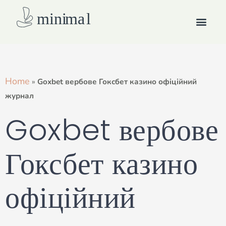
Skip
Men
to
content
How we work
Home
»
Goxbet вербове Гоксбет казино офіційний
журнал
Goxbet вербове
Гоксбет казино
офіційний