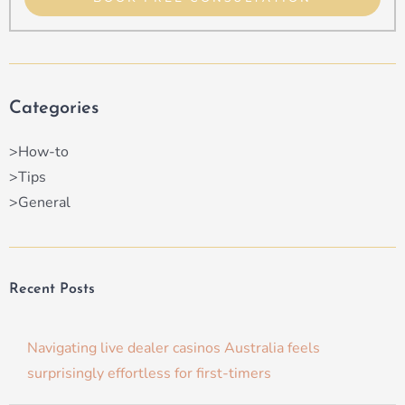
Categories
>How-to
>Tips
>General
Recent Posts
Navigating live dealer casinos Australia feels
surprisingly effortless for first-timers