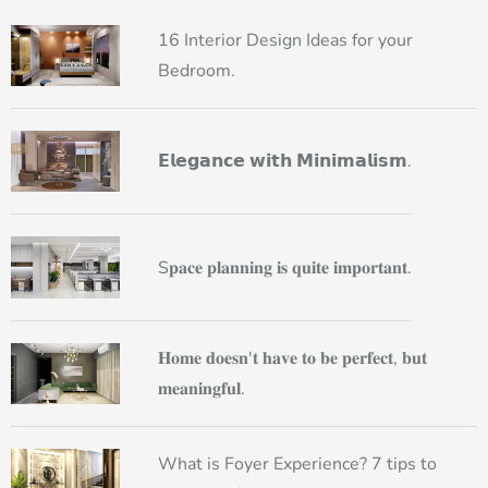
16 Interior Design Ideas for your
Bedroom.
𝗘𝗹𝗲𝗴𝗮𝗻𝗰𝗲 𝘄𝗶𝘁𝗵 𝗠𝗶𝗻𝗶𝗺𝗮𝗹𝗶𝘀𝗺.
S𝐩𝐚𝐜𝐞 𝐩𝐥𝐚𝐧𝐧𝐢𝐧𝐠 𝐢𝐬 𝐪𝐮𝐢𝐭𝐞 𝐢𝐦𝐩𝐨𝐫𝐭𝐚𝐧𝐭.
𝐇𝐨𝐦𝐞 𝐝𝐨𝐞𝐬𝐧'𝐭 𝐡𝐚𝐯𝐞 𝐭𝐨 𝐛𝐞 𝐩𝐞𝐫𝐟𝐞𝐜𝐭, 𝐛𝐮𝐭
𝐦𝐞𝐚𝐧𝐢𝐧𝐠𝐟𝐮𝐥.
What is Foyer Experience? 7 tips to