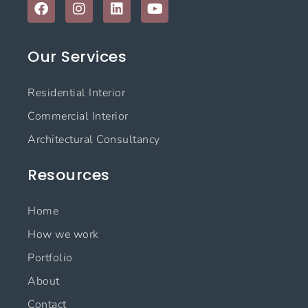
F
I
L
Y
a
n
i
o
c
s
n
u
e
t
k
t
Our Services
b
a
e
u
o
g
d
b
o
r
i
e
Residential Interior
k
a
n
m
Commercial Interior
Architectural Consultancy
Resources
Home
How we work
Portfolio
About
Contact