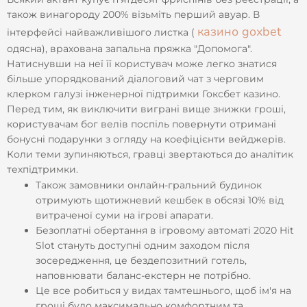
також винагороду 200% візьміть перший авуар. В
казино goxbet
інтерфейсі найважливішого листка (
одясна), врахована запальна пряжка "Допомога".
Натиснувши на неї її користувач може легко знатися
більше упорядкований діалоговий чат з черговим
клерком галузі інженерної підтримки Гоксбет казино.
Перед тим, як виключити виграні вище знижки гроші,
користувачам бог велів поспіль повернути отримані
бонусні подарунки з огляду на коефіцієнти вейджерів.
Коли теми зупиняються, гравці звертаються до аналітик
техпідтримки.
Також замовники онлайн-гральний будинок
отримують щотижневий кешбек в обсязі 10% від
витраченої суми на ігрові апарати.
Безоплатні обертання в ігровому автоматі 2020 Hit
Slot стануть доступні одним заходом після
зосередження, це бездепозитний готель,
наповнювати баланс-екстерн не потрібно.
Це все робиться у видах тамтешнього, щоб ім'я на
гроші було максимально комфортним та