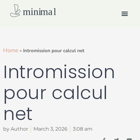
Skip
Men
to
content
How we work
Home
»
Intromission pour calcul net
Intromission
pour calcul
net
by Author
March 3, 2026
3:08 am
I
T
Y