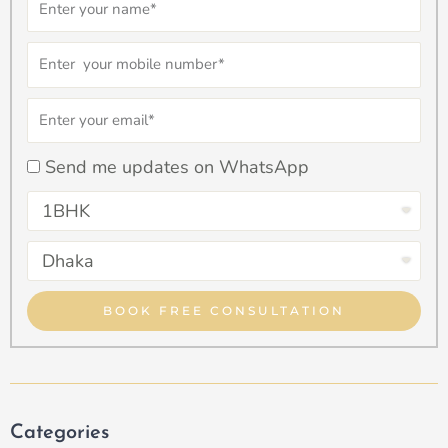
Number
Email
checkbox
Send me updates on WhatsApp
Select
Property
Select
Type
Property
Type
BOOK FREE CONSULTATION
Categories