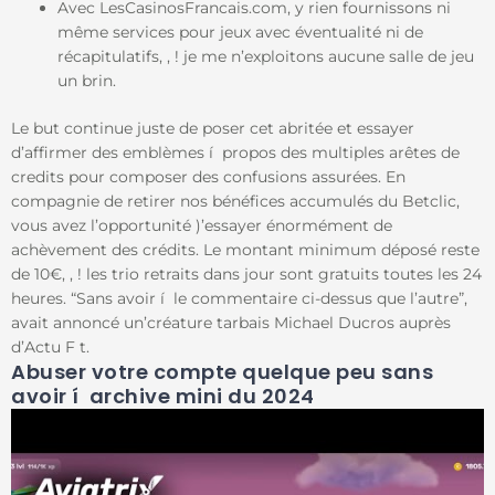
Avec LesCasinosFrancais.com, y rien fournissons ni
même services pour jeux avec éventualité ni de
récapitulatifs, , ! je me n’exploitons aucune salle de jeu
un brin.
Le but continue juste de poser cet abritée et essayer
d’affirmer des emblèmes í propos des multiples arêtes de
credits pour composer des confusions assurées. En
compagnie de retirer nos bénéfices accumulés du Betclic,
vous avez l’opportunité )’essayer énormément de
achèvement des crédits. Le montant minimum déposé reste
de 10€, , ! les trio retraits dans jour sont gratuits toutes les 24
heures. “Sans avoir í le commentaire ci-dessus que l’autre”,
avait annoncé un’créature tarbais Michael Ducros auprès
d’Actu F t.
Abuser votre compte quelque peu sans
avoir í archive mini du 2024