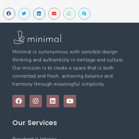
Minimal is synonymous with sensible design
thinking and authenticity in heritage and culture.
Our mission is to create a space that is both
connected and fresh, achieving balance and
harmony through meaningful simplicity.
F
I
L
Y
a
n
i
o
c
s
n
u
e
t
k
t
Our Services
b
a
e
u
o
g
d
b
o
r
i
e
Residential Interior