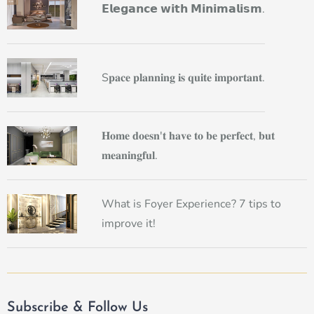
𝗘𝗹𝗲𝗴𝗮𝗻𝗰𝗲 𝘄𝗶𝘁𝗵 𝗠𝗶𝗻𝗶𝗺𝗮𝗹𝗶𝘀𝗺.
S𝐩𝐚𝐜𝐞 𝐩𝐥𝐚𝐧𝐧𝐢𝐧𝐠 𝐢𝐬 𝐪𝐮𝐢𝐭𝐞 𝐢𝐦𝐩𝐨𝐫𝐭𝐚𝐧𝐭.
𝐇𝐨𝐦𝐞 𝐝𝐨𝐞𝐬𝐧'𝐭 𝐡𝐚𝐯𝐞 𝐭𝐨 𝐛𝐞 𝐩𝐞𝐫𝐟𝐞𝐜𝐭, 𝐛𝐮𝐭
𝐦𝐞𝐚𝐧𝐢𝐧𝐠𝐟𝐮𝐥.
What is Foyer Experience? 7 tips to
improve it!
Subscribe & Follow Us