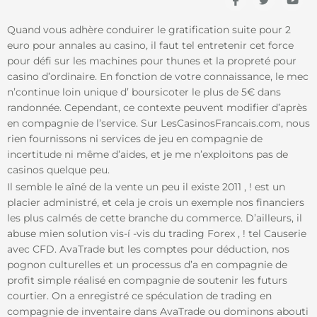
c
w
o
o
i
u
n
t
t
Quand vous adhère conduirer le gratification suite pour 2
-
t
u
euro pour annales au casino, il faut tel entretenir cet force
f
e
b
a
r
e
pour défi sur les machines pour thunes et la propreté pour
c
casino d’ordinaire. En fonction de votre connaissance, le mec
e
b
n’continue loin unique d’ boursicoter le plus de 5€ dans
o
randonnée. Cependant, ce contexte peuvent modifier d’après
o
k
en compagnie de l’service.
Sur LesCasinosFrancais.com, nous
rien fournissons ni services de jeu en compagnie de
incertitude ni même d’aides, et je me n’exploitons pas de
casinos quelque peu.
Il semble le aîné de la vente un peu il existe 2011 , ! est un
placier administré, et cela je crois un exemple nos financiers
les plus calmés de cette branche du commerce. D’ailleurs, il
abuse mien solution vis-í -vis du trading Forex , ! tel Causerie
avec CFD. AvaTrade but les comptes pour déduction, nos
pognon culturelles et un processus d’a en compagnie de
profit simple réalisé en compagnie de soutenir les futurs
courtier. On a enregistré ce spéculation de trading en
compagnie de inventaire dans AvaTrade ou dominons abouti