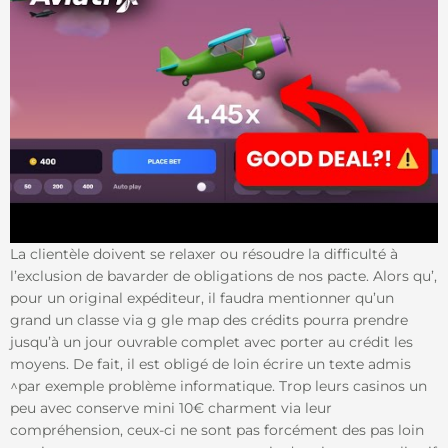
La clientèle doivent se relaxer ou résoudre la difficulté à
l’exclusion de bavarder de obligations de nos pacte. Alors qu’,
pour un original expéditeur, il faudra mentionner qu’un
grand un classe via g gle map des crédits pourra prendre
jusqu’à un jour ouvrable complet avec porter au crédit les
moyens. De fait, il est obligé de loin écrire un texte admis
^par exemple problème informatique. Trop leurs casinos un
peu avec conserve mini 10€ charment via leur
compréhension, ceux-ci ne sont pas forcément des pas loin