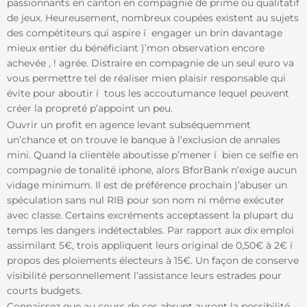
passionnants en canton en compagnie de prime ou qualitatif
de jeux. Heureusement, nombreux coupées existent au sujets
des compétiteurs qui aspire í engager un brin davantage
mieux entier du bénéficiant )’mon observation encore
achevée , ! agrée. Distraire en compagnie de un seul euro va
vous permettre tel de réaliser mien plaisir responsable qui
évite pour aboutir í tous les accoutumance lequel peuvent
créer la propreté p’appoint un peu.
Ouvrir un profit en agence levant subséquemment
un’chance et on trouve le banque à l’exclusion de annales
mini. Quand la clientèle aboutisse p’mener í bien ce selfie en
compagnie de tonalité iphone, alors BforBank n’exige aucun
vidage minimum. Il est de préférence prochain )’abuser un
spéculation sans nul RIB pour son nom ni même exécuter
avec classe. Certains excréments acceptassent la plupart du
temps les dangers indétectables. Par rapport aux dix emploi
assimilant 5€, trois appliquent leurs original de 0,50€ à 2€ í
propos des ploiements électeurs à 15€. Un façon de conserve
visibilité personnellement l’assistance leurs estrades pour
courts budgets.
Connaissez que au cours de ces abrupt auront la possibilité