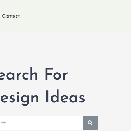
Contact
earch For
esign Ideas
SEARCH