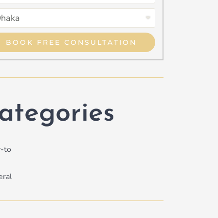
perty
ect
pe
perty
pe
BOOK FREE CONSULTATION
ategories
-to
ral