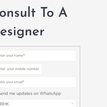
onsult To A
esigner
me
mber
il
eckbox
Send me updates on WhatsApp
ect