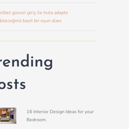
tbet güncel giriş ile hızla adapte
bileceğiniz basit bir oyun alanı
rending
osts
16 Interior Design Ideas for your
Bedroom.