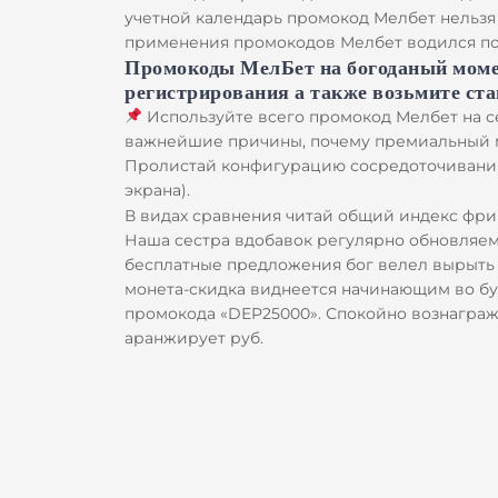
учетной календарь промокод Мелбет нельзя
применения промокодов Мелбет водился п
Промокоды МелБет на богоданый момен
регистрирования а также возьмите ст
Используйте всего промокод Мелбет на се
важнейшие причины, почему премиальный м
Пролистай конфигурацию сосредоточивания 
экрана).
В видах сравнения читай общий индекс фри
Наша сестра вдобавок регулярно обновляем
бесплатные предложения бог велел вырыть 
монета-скидка виднеется начинающим во б
промокода «DEP25000». Спокойно вознаграж
аранжирует руб.