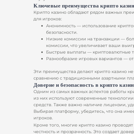
Ключевые преимущества крипто кази
Крипто казино обладают рядом важных пре
для игроков:
Анонимность — использование крипто
безопасности.
Низкие комиссии на транзакции — бо
комиссии, что увеличивает ваши выи
Быстрые выплаты — криптовалютные т
Разнообразие игровых вариантов — от с
Эти преимущества делают крипто казино не
сравнению с традиционными азартными пл
Доверие и безопасность в крипто казин
Одним из самых важных аспектов работы кри
из них используют современные технологии
средств. Также важно наличие лицензии, уд
Выбирая платформу, убедитесь, что она им
игроков.
Кроме того, многие крипто казино проводят
честность и прозрачность. Это создает дов