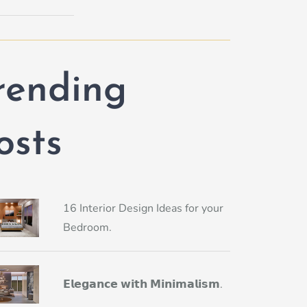
rending
osts
16 Interior Design Ideas for your
Bedroom.
𝗘𝗹𝗲𝗴𝗮𝗻𝗰𝗲 𝘄𝗶𝘁𝗵 𝗠𝗶𝗻𝗶𝗺𝗮𝗹𝗶𝘀𝗺.