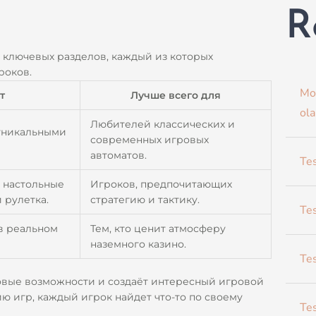
R
 ключевых разделов, каждый из которых
роков.
Mos
т
Лучше всего для
ola
Любителей классических и
уникальными
современных игровых
автоматов.
Te
 настольные
Игроков, предпочитающих
 рулетка.
стратегию и тактику.
Te
в реальном
Тем, кто ценит атмосферу
наземного казино.
Te
овые возможности и создаёт интересный игровой
ю игр, каждый игрок найдет что-то по своему
Te