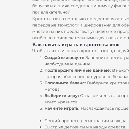
бонусах и акциях, сводит к минимуму финан
привлекательной.
Крипто казино не только предоставляют выс
передовые технологии шифрования для обес
многие из них предлагают уникальные прог
особенно привлекательными для новых и оп
Как начать играть в крипто казино
Чтобы начать играть в крипто казино, следу
Создайте аккаунт:
Заполните регистра
необходимые данные.
Подтвердите личные данные:
В некот
которая обеспечивает уровень безопас
Пополните баланс:
Выберите криптова
метода.
Выберите игру:
Ознакомьтесь с ассорт
всего нравится.
Начните играть:
Наслаждайтесь процес
Легкий процесс регистрации и входа в
Быстрые депозиты и выводы средств.