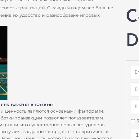
o
o
сность транзакций. С каждым годом все больше
C
k
енив их удобство и разнообразие игровых
D
Na
Nu
Ema
ость важны в казино
ь и ценность являются основными факторами,
ботки транзакций позволяет пользователям
ch
ыигрыши, что существенно повышает уровень
щиту личных данных и средств, что критически
Sel
 Наконец, ценность, которая часто выражается в