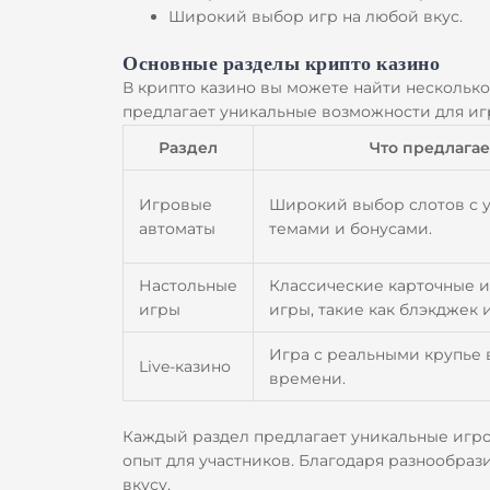
Широкий выбор игр на любой вкус.
Основные разделы крипто казино
В крипто казино вы можете найти несколько
предлагает уникальные возможности для иг
Раздел
Что предлагае
Игровые
Широкий выбор слотов с 
автоматы
темами и бонусами.
Настольные
Классические карточные и
игры
игры, такие как блэкджек и
Игра с реальными крупье 
Live-казино
времени.
Каждый раздел предлагает уникальные игр
опыт для участников. Благодаря разнообрази
вкусу.