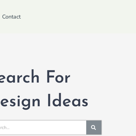
Contact
earch For
esign Ideas
SEARCH