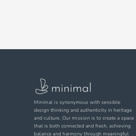
Minimal is synonymous with sensible
design thinking and authenticity in heritage
and culture. Our mission is to create a space
that is both connected and fresh, achieving
balance and harmony through meaningful