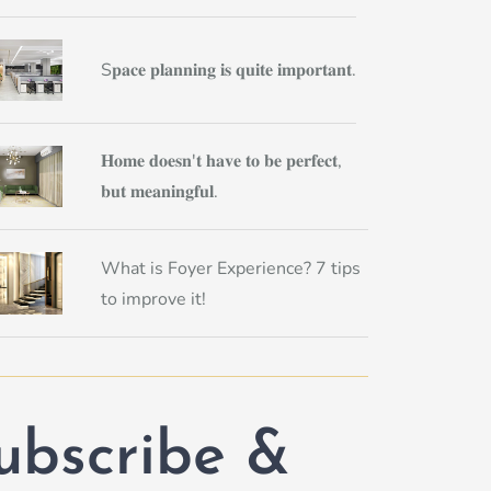
S𝐩𝐚𝐜𝐞 𝐩𝐥𝐚𝐧𝐧𝐢𝐧𝐠 𝐢𝐬 𝐪𝐮𝐢𝐭𝐞 𝐢𝐦𝐩𝐨𝐫𝐭𝐚𝐧𝐭.
𝐇𝐨𝐦𝐞 𝐝𝐨𝐞𝐬𝐧'𝐭 𝐡𝐚𝐯𝐞 𝐭𝐨 𝐛𝐞 𝐩𝐞𝐫𝐟𝐞𝐜𝐭,
𝐛𝐮𝐭 𝐦𝐞𝐚𝐧𝐢𝐧𝐠𝐟𝐮𝐥.
What is Foyer Experience? 7 tips
to improve it!
ubscribe &