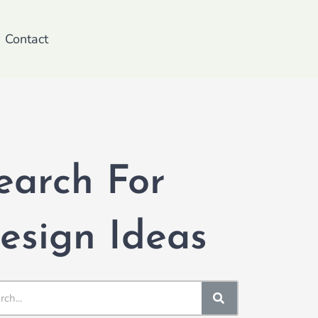
Contact
earch For
esign Ideas
SEARCH