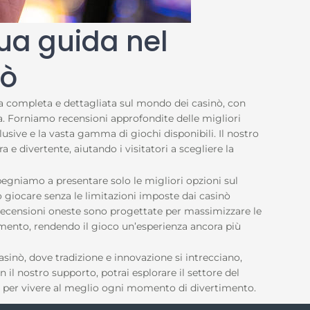
 tua guida nel
nò
ca completa e dettagliata sul mondo dei casinò, con
ia. Forniamo recensioni approfondite delle migliori
sive e la vasta gamma di giochi disponibili. Il nostro
a e divertente, aiutando i visitatori a scegliere la
pegniamo a presentare solo le migliori opzioni sul
 giocare senza le limitazioni imposte dai casinò
 recensioni oneste sono progettate per massimizzare le
imento, rendendo il gioco un’esperienza ancora più
asinò, dove tradizione e innovazione si intrecciano,
 il nostro supporto, potrai esplorare il settore del
, per vivere al meglio ogni momento di divertimento.