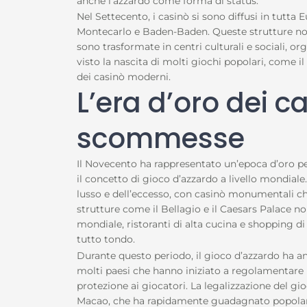
anche l’azzardo come forma di status.
Nel Settecento, i casinò si sono diffusi in tutta 
Montecarlo e Baden-Baden. Queste strutture no
sono trasformate in centri culturali e sociali, o
visto la nascita di molti giochi popolari, come i
dei casinò moderni.
L’era d’oro dei c
scommesse
Il Novecento ha rappresentato un’epoca d’oro per 
il concetto di gioco d’azzardo a livello mondial
lusso e dell’eccesso, con casinò monumentali che
strutture come il Bellagio e il Caesars Palace no
mondiale, ristoranti di alta cucina e shopping di
tutto tondo.
Durante questo periodo, il gioco d’azzardo ha a
molti paesi che hanno iniziato a regolamentare 
protezione ai giocatori. La legalizzazione del gi
Macao, che ha rapidamente guadagnato popolarit