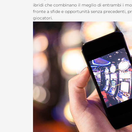
ibridi che combinano il meglio di entrambi i mond
fronte a sfide e opportunità senza precedenti, p
giocatori.