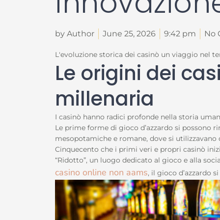
innovazion
by Author
June 25, 2026
9:42 pm
No
L'evoluzione storica dei casinò un viaggio nel t
Le origini dei ca
millenaria
I casinò hanno radici profonde nella storia uman
Le prime forme di gioco d’azzardo si possono rin
mesopotamiche e romane, dove si utilizzavano da
Cinquecento che i primi veri e propri casinò iniz
“Ridotto”, un luogo dedicato al gioco e alla soc
casino online non aams
, il gioco d’azzardo 