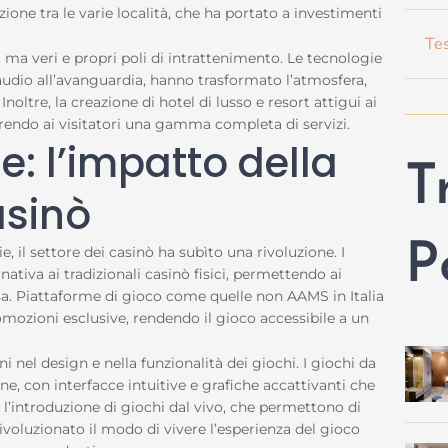
ne tra le varie località, che ha portato a investimenti
Te
 ma veri e propri poli di intrattenimento. Le tecnologie
dio all’avanguardia, hanno trasformato l’atmosfera,
oltre, la creazione di hotel di lusso e resort attigui ai
frendo ai visitatori una gamma completa di servizi.
ne: l’impatto della
T
asinò
P
, il settore dei casinò ha subìto una rivoluzione. I
tiva ai tradizionali casinò fisici, permettendo ai
 Piattaforme di gioco come quelle non AAMS in Italia
ozioni esclusive, rendendo il gioco accessibile a un
 nel design e nella funzionalità dei giochi. I giochi da
ine, con interfacce intuitive e grafiche accattivanti che
, l’introduzione di giochi dal vivo, che permettono di
rivoluzionato il modo di vivere l’esperienza del gioco