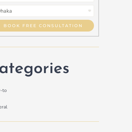
perty
ect
pe
perty
pe
BOOK FREE CONSULTATION
ategories
-to
ral