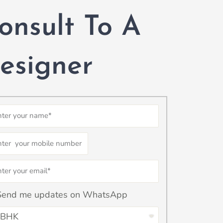
onsult To A
esigner
me
mber
il
eckbox
Send me updates on WhatsApp
ect