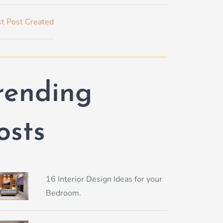
st Post Created
rending
osts
16 Interior Design Ideas for your
Bedroom.