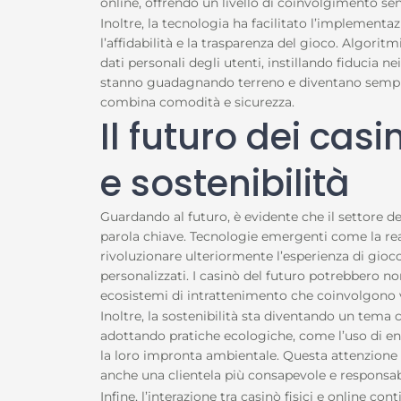
online, offrendo un livello di coinvolgimento se
Inoltre, la tecnologia ha facilitato l’implementa
l’affidabilità e la trasparenza del gioco. Algorit
dati personali degli utenti, instillando fiducia ne
stanno guadagnando terreno e diventano sempre 
combina comodità e sicurezza.
Il futuro dei cas
e sostenibilità
Guardando al futuro, è evidente che il settore d
parola chiave. Tecnologie emergenti come la realt
rivoluzionare ulteriormente l’esperienza di gioco
personalizzati. I casinò del futuro potrebbero no
ecosistemi di intrattenimento che coinvolgono var
Inoltre, la sostenibilità sta diventando un tema
adottando pratiche ecologiche, come l’uso di ener
la loro impronta ambientale. Questa attenzione al
anche una clientela più consapevole e responsabil
Infine, l’interazione tra casinò fisici e online co