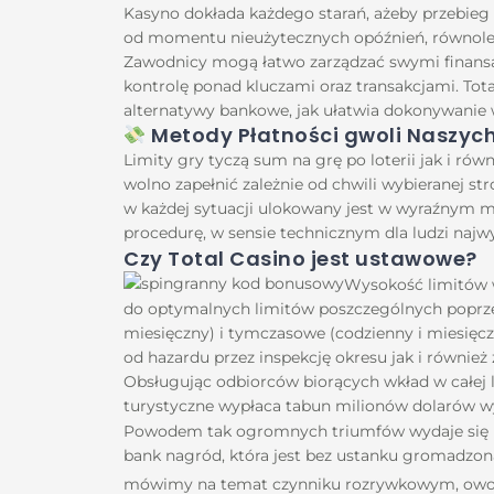
Kasyno dokłada każdego starań, ażeby przebieg n
od momentu nieużytecznych opóźnień, równoleg
Zawodnicy mogą łatwo zarządzać swymi finansam
kontrolę ponad kluczami oraz transakcjami. To
alternatywy bankowe, jak ułatwia dokonywanie 
Metody Płatności gwoli Naszyc
Limity gry tyczą sum na grę po loterii jak i równ
wolno zapełnić zależnie od chwili wybieranej str
w każdej sytuacji ulokowany jest w wyraźnym m
procedurę, w sensie technicznym dla ludzi najw
Czy Total Casino jest ustawowe?
Wysokość limitów w
do optymalnych limitów poszczególnych poprzez
miesięczny) i tymczasowe (codzienny i miesięczn
od hazardu przez inspekcję okresu jak i również
Obsługując odbiorców biorących wkład w całej lo
turystyczne wypłaca tabun milionów dolarów wyg
Powodem tak ogromnych triumfów wydaje się by
bank nagród, która jest bez ustanku gromadzon
mówimy na temat czynniku rozrywkowym, owo 