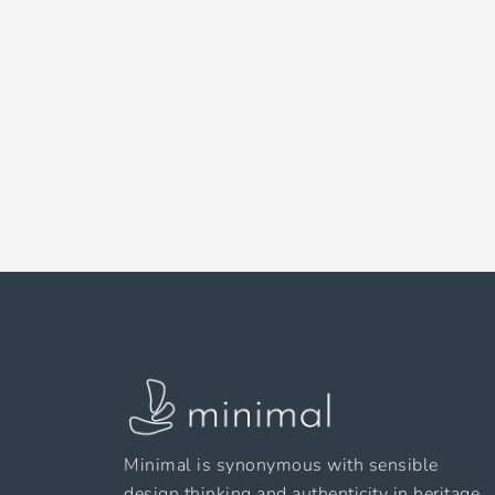
Minimal is synonymous with sensible
design thinking and authenticity in heritage