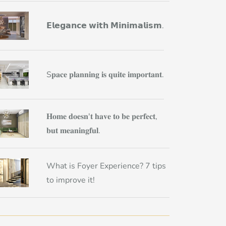
𝗘𝗹𝗲𝗴𝗮𝗻𝗰𝗲 𝘄𝗶𝘁𝗵 𝗠𝗶𝗻𝗶𝗺𝗮𝗹𝗶𝘀𝗺.
S𝐩𝐚𝐜𝐞 𝐩𝐥𝐚𝐧𝐧𝐢𝐧𝐠 𝐢𝐬 𝐪𝐮𝐢𝐭𝐞 𝐢𝐦𝐩𝐨𝐫𝐭𝐚𝐧𝐭.
𝐇𝐨𝐦𝐞 𝐝𝐨𝐞𝐬𝐧'𝐭 𝐡𝐚𝐯𝐞 𝐭𝐨 𝐛𝐞 𝐩𝐞𝐫𝐟𝐞𝐜𝐭,
𝐛𝐮𝐭 𝐦𝐞𝐚𝐧𝐢𝐧𝐠𝐟𝐮𝐥.
What is Foyer Experience? 7 tips
to improve it!