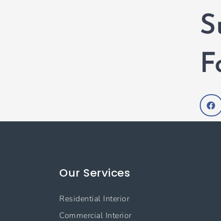
S
F
Our Services
Residential Interior
Commercial Interior