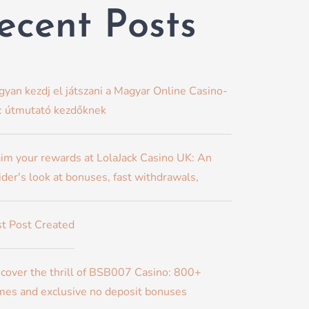
ecent Posts
yan kezdj el játszani a Magyar Online Casino-
l: útmutató kezdőknek
im your rewards at LolaJack Casino UK: An
ider's look at bonuses, fast withdrawals,
st Post Created
cover the thrill of BSB007 Casino: 800+
mes and exclusive no deposit bonuses