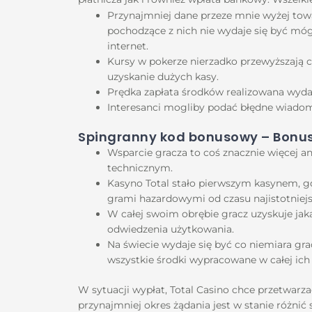
Przynajmniej dane przeze mnie wyżej tow
pochodzące z nich nie wydaje się być mógł
internet.
Kursy w pokerze nierzadko przewyższają c
uzyskanie dużych kasy.
Prędka zapłata środków realizowana wydaj
Interesanci mogliby podać błędne wiadom
Spingranny kod bonusowy – Bonus
Wsparcie gracza to coś znacznie więcej an
technicznym.
Kasyno Total stało pierwszym kasynem, g
grami hazardowymi od czasu najistotniejs
W całej swoim obrębie gracz uzyskuje j
odwiedzenia użytkowania.
Na świecie wydaje się być co niemiara gra
wszystkie środki wypracowane w całej ich
W sytuacji wypłat, Total Casino chce przetwar
przynajmniej okres żądania jest w stanie różnić 