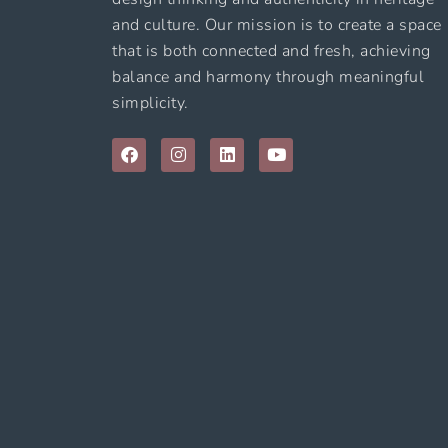
and culture. Our mission is to create a space
that is both connected and fresh, achieving
balance and harmony through meaningful
simplicity.
F
I
L
Y
a
n
i
o
c
s
n
u
e
t
k
t
b
a
e
u
o
g
d
b
o
r
i
e
k
a
n
m