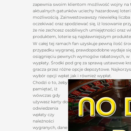
zapewnia swoim klientom możliwość wojny na t
aktualnych gatunków uciechy hazardowej loteri
możliwością. Zainwestowawszy niewielką liczba g
oczekiwać oraz spodziewać się, iż losowanie prz
że nie zechcesz osobliwych umiejętności oraz w
produktem, loterie są najsławniejszym produk
W całej tej ramach fan uzyskuje pewną ilość ś
przypadku wygranej, prawdopodobne wydaje się
osiągnięciu pewnych wymogów rabatowych, w kt
wypłaty. Środki pod grę za sprawą ustawowe k
gracza przez różne opcje depozytowe. Najkorzy
wybór opcji wpłat jak i również wypłat.
Chodzi o to, żeby
pamiętać, iż
wówczas gdy
używasz karty do
odwiedzenia
wpłaty czy
należności
wygranych, dane