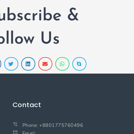
ubscribe &
ollow Us
Contact
Phone: +8801775760496
Email: