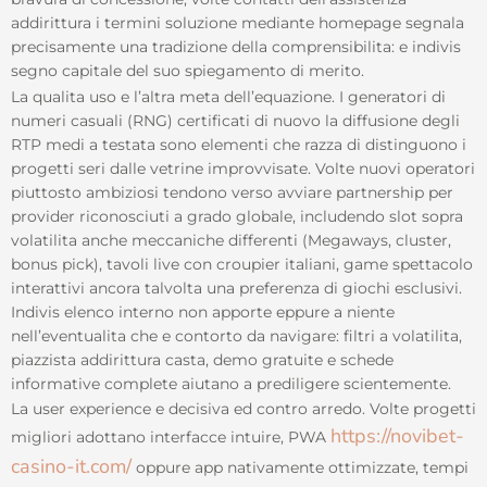
addirittura i termini soluzione mediante homepage segnala
precisamente una tradizione della comprensibilita: e indivis
segno capitale del suo spiegamento di merito.
La qualita uso e l’altra meta dell’equazione. I generatori di
numeri casuali (RNG) certificati di nuovo la diffusione degli
RTP medi a testata sono elementi che razza di distinguono i
progetti seri dalle vetrine improvvisate. Volte nuovi operatori
piuttosto ambiziosi tendono verso avviare partnership per
provider riconosciuti a grado globale, includendo slot sopra
volatilita anche meccaniche differenti (Megaways, cluster,
bonus pick), tavoli live con croupier italiani, game spettacolo
interattivi ancora talvolta una preferenza di giochi esclusivi.
Indivis elenco interno non apporte eppure a niente
nell’eventualita che e contorto da navigare: filtri a volatilita,
piazzista addirittura casta, demo gratuite e schede
informative complete aiutano a prediligere scientemente.
La user experience e decisiva ed contro arredo. Volte progetti
https://novibet-
migliori adottano interfacce intuire, PWA
casino-it.com/
oppure app nativamente ottimizzate, tempi