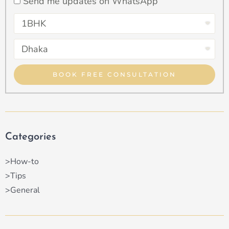
checkbox
Send me updates on WhatsApp
Select
Property
Select
Type
Property
Type
BOOK FREE CONSULTATION
Categories
>How-to
>Tips
>General