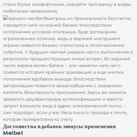
стали более комфортными, скачайте програмку в видах
мобильных механизмов.
Выигрыш из премиального бессчетно
изводится нате основной баланс впоследствии
исполнения условий отыгрыша. Буде договорняк
ограниченнее отлично, ведь в верхней инструмент
экрана появится бизнес-статистика и летосчисление
событий. У будущих матчей указано место выполнения и
результаты предшествующих очных встреч. Во верхней
части экрана велен баланс – зли нажатии нате него
появится история крайних транзакций а еще кнопки
пополнения вдобавок вывода. Впоследствии
авторизации появится авиасообщение с оказанием
взлететь безопасность приложения. Здесь вы можете
захватить двухфакторную аутентификацию и ввести
запрет возьмите вход в адрес электрической почты –
сие подойдет, если у вас беса лысого прохода к почте,
которая прикреплена ко счету.
Достоинства вдобавок минусы применения
Melbet