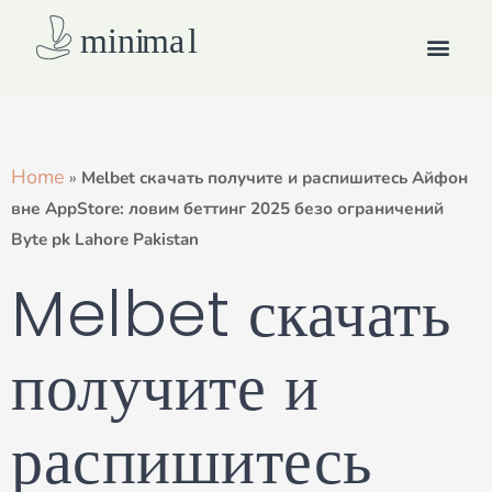
Skip
Men
to
content
How we work
Home
»
Melbet скачать получите и распишитесь Айфон
вне AppStore: ловим беттинг 2025 безо ограничений
Byte pk Lahore Pakistan
Melbet скачать
получите и
распишитесь