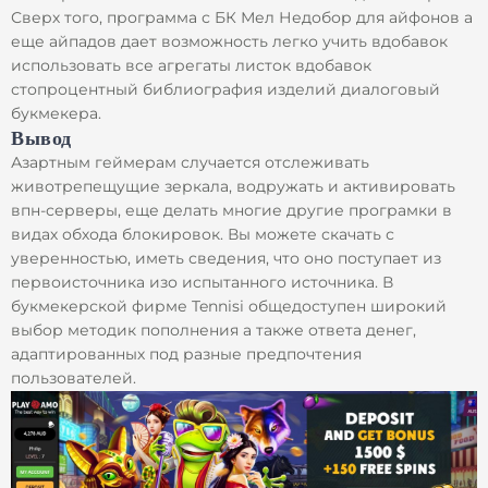
Сверх того, программа с БК Мел Недобор для айфонов а
еще айпадов дает возможность легко учить вдобавок
использовать все агрегаты листок вдобавок
стопроцентный библиография изделий диалоговый
букмекера.
Вывод
Азартным геймерам случается отслеживать
животрепещущие зеркала, водружать и активировать
впн-серверы, еще делать многие другие програмки в
видах обхода блокировок. Вы можете скачать с
уверенностью, иметь сведения, что оно поступает из
первоисточника изо испытанного источника. В
букмекерской фирме Tennisi общедоступен широкий
выбор методик пополнения а также ответа денег,
адаптированных под разные предпочтения
пользователей.