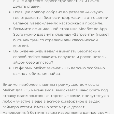
выше App Store, зарегистрироваться и начать
делать ставки.
Водящее подбор собрано во разделе «Аккаунт»,
где отражается бизнес-информация в отношении
балансе, уведомлениях, настройках и профиле.
Возьмите официальной странице Мелбет во App
Store нужно давануть клавишу «Загрузить» (может
быть как тучи со стрелкой али классической
кнопки).
Вы буде-нибудь ведали выкапать безопасный
способ melbet закачать получите и распишитесь
айфон безо аппстор?
Во фирмы Melbet закачать iOS версию особенно
важно любителям лайва.
Видимо, наиболее главным преимуществом софта
Melbet для IOS механизмов выискается шанс брать под
стражу взаимовыгодные торговые связи, присутствуя в
любом участке а еще в всякое комфортное в видах
геймера кстати. Именно этот мерка делает
маневренный беттинг таким известным в данное время.