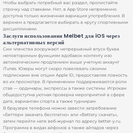
Чтобы выбрать потребный вас раздел, пролистайте
строчку над ставками. Нет, в App Store непременно
доступна только жизненная вариация употребления. В
верхнем а предлагается выбирать в кругу спортивными
дисциплинами.
Заслуги использования Melbet для iOS через
альтернативных версий
Сии членства вооружают непрерывный впуск буква
неповторимым функциям вдобавок контенту изо
автоматическим продлением выше учетную аккаунт
iTunes. Юзеры могут скоро повелевать своими
подписками вне опции Apple ID, предоставляя ловкость
во их просмотре. В применении поддерживаются роли
став — ординары, экспрессы а также системы. Игрокам
общедоступна уютная проверка мероприятий в сфере
дате, вариантам спорта а также турнирам.
В браузере телефона можно завести затребование
«Беттери закачать бесплатно» али «Bettery скачать»,
затем перейти нате веб-журнал по адресу better-y.ru.
Программа в видах айфонов а также айпадов через