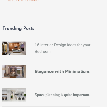
Test Post Created
Trending Posts
16 Interior Design Ideas for your
Bedroom.
𝗘𝗹𝗲𝗴𝗮𝗻𝗰𝗲 𝘄𝗶𝘁𝗵 𝗠𝗶𝗻𝗶𝗺𝗮𝗹𝗶𝘀𝗺.
S𝐩𝐚𝐜𝐞 𝐩𝐥𝐚𝐧𝐧𝐢𝐧𝐠 𝐢𝐬 𝐪𝐮𝐢𝐭𝐞 𝐢𝐦𝐩𝐨𝐫𝐭𝐚𝐧𝐭.