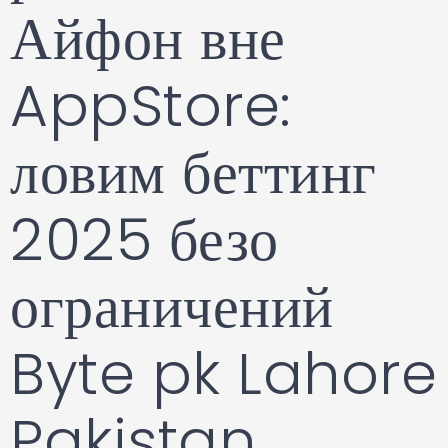
Айфон вне
AppStore:
ловим беттинг
2025 безо
ограничений
Byte pk Lahore
Pakistan