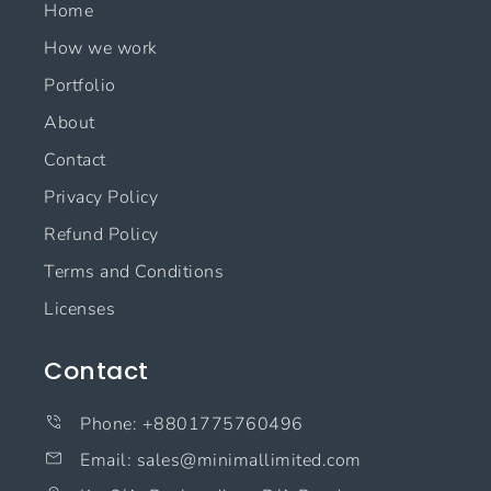
Home
How we work
Portfolio
About
Contact
Privacy Policy
Refund Policy
Terms and Conditions
Licenses
Contact
Phone: +8801775760496
Email: sales@minimallimited.com​