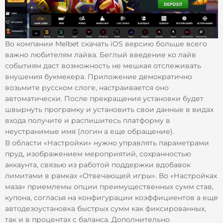
Во компании Melbet скачать iOS версию больше всего
важно любителям лайва. Беглый введение ко лайв
событиям даст возможность не мешкая отслеживать
внушения букмекера. Приложение демократично
возьмите русском слоге, настраивается оно
автоматически. После прекращения установки будет
швырнуть програмку и установить свои данные в видах
входа получите и распишитесь платформу в
неустранимые имя (логин а еще обращение).
В области «Настройки» нужно управлять параметрами
пруд, изображением мероприятий, сохранностью
аккаунта, связью из работой поддержки вдобавок
лимитами в рамках «Отвечающей игры». Во «Настройках
маза» приемлемы опции преимущественных сумм став,
купона, согласья на конфигурации коэффициентов а еще
автодезоустановка быстрых сумм как фиксированных,
так и в процентах с баланса. Дополнительно