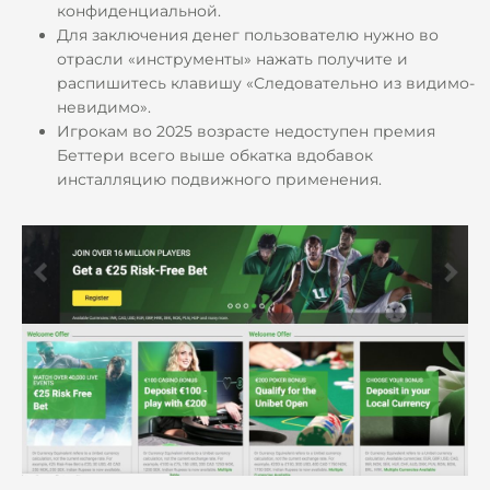
конфиденциальной.
Для заключения денег пользователю нужно во
отрасли «инструменты» нажать получите и
распишитесь клавишу «Следовательно из видимо-
невидимо».
Игрокам во 2025 возрасте недоступен премия
Беттери всего выше обкатка вдобавок
инсталляцию подвижного применения.