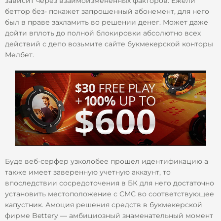
зависит через взаимоизмененных факторов. Ежели
беттор без- покажет запрошенный абонемент, для него
был в праве захламить во решении денег. Может даже
дойти вплоть до полной блокировки абсолютно всех
действий с депо возьмите сайте букмекерской конторы
Мелбет.
Буде веб-серфер узколобее прошел идентификацию а
также имеет заверенную учетную аккаунт, то
впоследствии сосредоточения в БК для него достаточно
установить местоположение с СМС во соответствующее
капустник. Амоция решения средств в букмекерской
фирме Bettery — амбициозный знаменательный момент