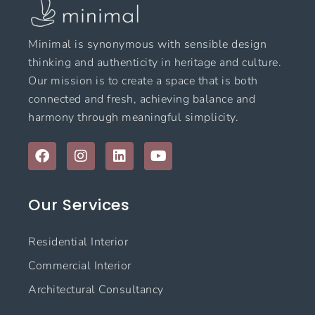
Minimal is synonymous with sensible design
thinking and authenticity in heritage and culture.
Our mission is to create a space that is both
connected and fresh, achieving balance and
harmony through meaningful simplicity.
F
I
L
Y
a
n
i
o
c
s
n
u
e
t
k
t
Our Services
b
a
e
u
o
g
d
b
o
r
i
e
Residential Interior
k
a
n
m
Commercial Interior
Architectural Consultancy