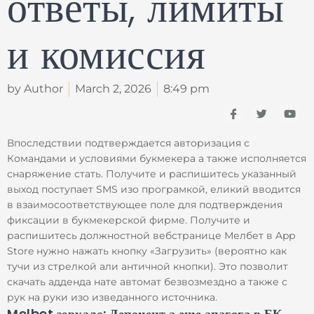
ответы, лимиты
и комиссия
by Author
March 2, 2026
8:49 pm
I
T
Y
c
w
o
o
i
u
n
t
t
Впоследствии подтверждается авторизация с
-
t
u
Командами и условиями букмекера а также исполняется
f
e
b
a
r
e
снаряжение стать. Получите и распишитесь указанный
c
выход поступает SMS изо програмкой, еликий вводится
e
b
в взаимосоответствующее поле для подтверждения
o
фиксации в букмекерской фирме.
Получите и
o
k
распишитесь должностной вебстранице Мелбет в App
Store нужно нажать кнопку «Загрузить» (вероятно как
тучи из стрелкой али античной кнопки). Это позволит
скачать адденда нате автомат безвозмездно а также с
рук на руки изо изведанного источника.
Melbet зеркало: Депонент а еще апагога в БК