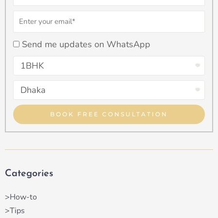
Email
checkbox
Send me updates on WhatsApp
Select
Property
Select
Type
Property
Type
BOOK FREE CONSULTATION
Categories
>How-to
>Tips