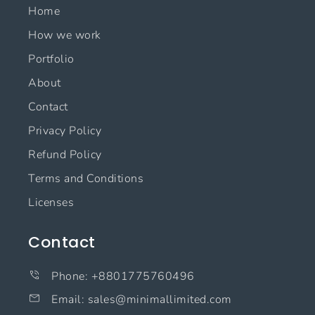
Home
How we work
Portfolio
About
Contact
Privacy Policy
Refund Policy
Terms and Conditions
Licenses
Contact
Phone: +8801775760496
Email: sales@minimallimited.com​