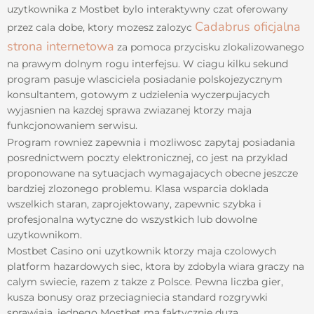
uzytkownika z Mostbet bylo interaktywny czat oferowany
Cadabrus oficjalna
przez cala dobe, ktory mozesz zalozyc
strona internetowa
za pomoca przycisku zlokalizowanego
na prawym dolnym rogu interfejsu. W ciagu kilku sekund
program pasuje wlasciciela posiadanie polskojezycznym
konsultantem, gotowym z udzielenia wyczerpujacych
wyjasnien na kazdej sprawa zwiazanej ktorzy maja
funkcjonowaniem serwisu.
Program rowniez zapewnia i mozliwosc zapytaj posiadania
posrednictwem poczty elektronicznej, co jest na przyklad
proponowane na sytuacjach wymagajacych obecne jeszcze
bardziej zlozonego problemu. Klasa wsparcia doklada
wszelkich staran, zaprojektowany, zapewnic szybka i
profesjonalna wytyczne do wszystkich lub dowolne
uzytkownikom.
Mostbet Casino oni uzytkownik ktorzy maja czolowych
platform hazardowych siec, ktora by zdobyla wiara graczy na
calym swiecie, razem z takze z Polsce. Pewna liczba gier,
kusza bonusy oraz przeciagniecia standard rozgrywki
sprawiaja, jednego Mostbet ma faktycznie duza