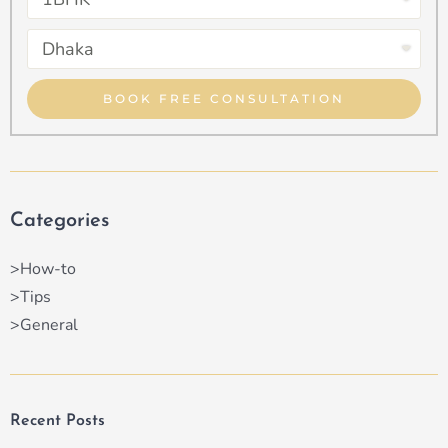
Property
Select
Type
Property
Type
BOOK FREE CONSULTATION
Categories
>How-to
>Tips
>General
Recent Posts