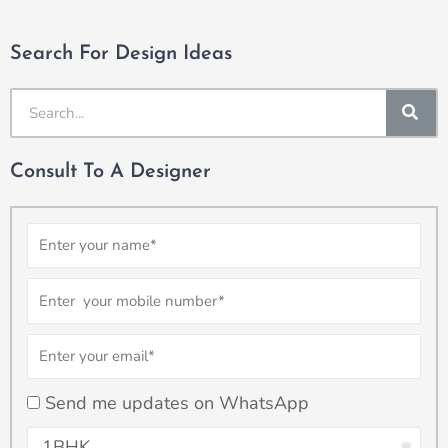
Search For Design Ideas
SE
Consult To A Designer
Name
Number
Email
checkbox
Send me updates on WhatsApp
Select