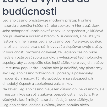
budúcnosti
Legiano casino predstavuje moderný prístup k online
hazardu a ponúka hráčom široké spektrum hier a zážitkov.
Jeho schopnosť kombinovať zábavu a bezpečnosť je kľúčová
pre prilákanie a udržanie hráčov. V súčasnosti, s neustálym
rastom online hrania, Legiano casino posilňuje svoju pozíciu
na trhu a neustále sa snaží inovovať a zlepšovať svoje služby.
V budúcnosti môžeme očakávať, že Legiano casino bude
naďalej rozširovať svoju ponuku a vylepšovať technologické
aspekty, aby zabezpečilo ešte lepší zážitok pre svojich hráčov.
S rastúcou popularitou online hier je dôležité, aby platformy
ako Legiano casino zohľadňovali potreby a požiadavky
moderných hráčov. Týmto spôsobom sa zabezpečí ich
dlhodobý úspech a spokojnosť zákazníkov.
Na záver, Legiano casino nie je len ďalším online kasínom, ale
miestom, kde sa spája zábava, bezpečnosť a inovácia. Pre
všetkých, ktorí milujú hazard a hľadajú nové zážitky, je
Legiano casino ideálnou voľbou, ktorá ponúka niečo