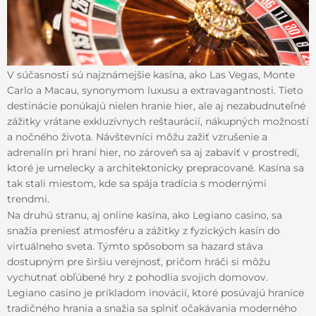
V súčasnosti sú najznámejšie kasína, ako Las Vegas, Monte
Carlo a Macau, synonymom luxusu a extravagantnosti. Tieto
destinácie ponúkajú nielen hranie hier, ale aj nezabudnuteľné
zážitky vrátane exkluzívnych reštaurácií, nákupných možností
a nočného života. Návštevníci môžu zažiť vzrušenie a
adrenalín pri hraní hier, no zároveň sa aj zabaviť v prostredí,
ktoré je umelecky a architektonicky prepracované. Kasína sa
tak stali miestom, kde sa spája tradícia s modernými
trendmi.
Na druhú stranu, aj online kasína, ako Legiano casino, sa
snažia preniesť atmosféru a zážitky z fyzických kasín do
virtuálneho sveta. Týmto spôsobom sa hazard stáva
dostupným pre širšiu verejnosť, pričom hráči si môžu
vychutnať obľúbené hry z pohodlia svojich domovov.
Legiano casino je príkladom inovácií, ktoré posúvajú hranice
tradičného hrania a snažia sa splniť očakávania moderného