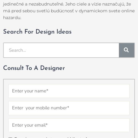
jedinečné a nezabudnuteľné. Jeho ciele a vízie naznačujú, že
má pred sebou svetlú budúcnosť v dynamickom svete online
hazardu.
Search For Design Ideas
SE
Consult To A Designer
Name
Number
Email