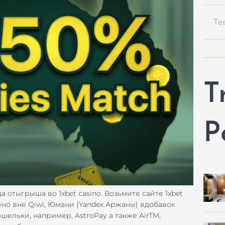
Te
T
P
отыгрыша во 1xbet casino. Возьмите сайте 1xbet
но вне Qiwi, Юмани (Yandex Аржаны) вдобавок
шельки, например, AstroPay а также AirTM,