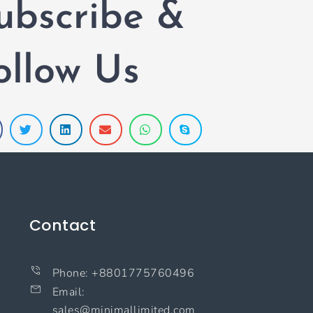
ubscribe &
ollow Us
Contact
Phone: +8801775760496
Email:
sales@minimallimited.com​