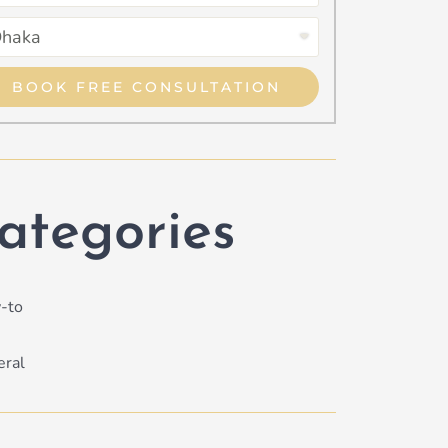
perty
ect
pe
perty
pe
BOOK FREE CONSULTATION
ategories
-to
ral