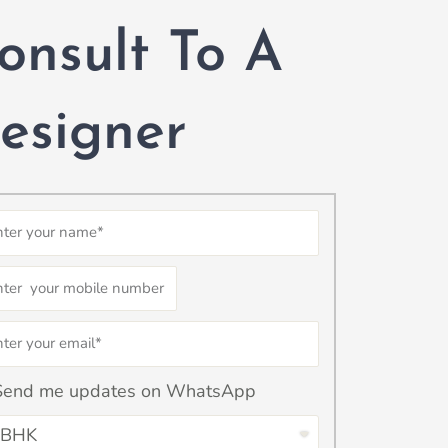
onsult To A
esigner
me
mber
il
eckbox
Send me updates on WhatsApp
ect