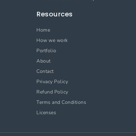
Resources
Home
How we work
Portfolio
About
Contact
Privacy Policy
Refund Policy
Terms and Conditions
Licenses