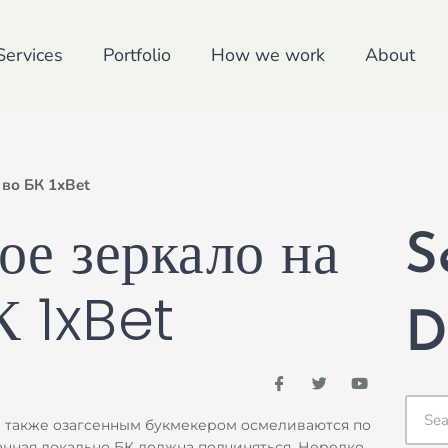
Services
Portfolio
How we work
About
во БК 1xBet
ое зеркало на
S
К 1xBet
D
I
T
Y
c
w
o
o
i
u
n
t
t
а также озагсенным букмекером осмеливаются по
-
t
u
анная локально БК должна подчиняться. Нередко