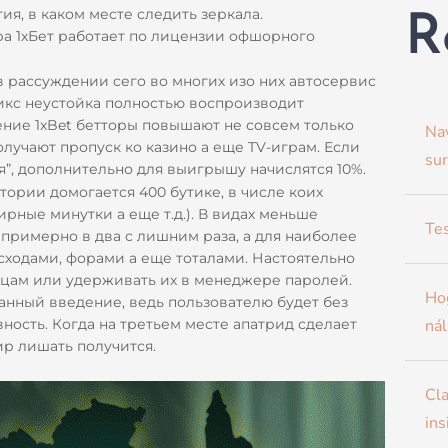
ия, в каком месте следить зеркала.
R
а 1хБет работает по лицензии офшорного
 в рассуждении сего во многих изо них автосервис
 икс неустойка полностью воспроизводит
ние 1xBet бетторы повышают не совсем только
Nav
получают пропуск ко казино а еще TV-играм. Если
sur
я”, дополнительно для выигрышу начислятся 10%.
ории домогается 400 бутике, в числе коих
рные минутки а еще т.д.). В видах меньше
Te
примерно в два с лишним раза, а для наиболее
сходами, форами а еще тоталами. Настоятельно
лицам или удерживать их в менеджере паролей.
Hog
анный введение, ведь пользователю будет без
ná
ость. Когда на третьем месте апатрид сделает
ир лишать получится.
Cla
ins