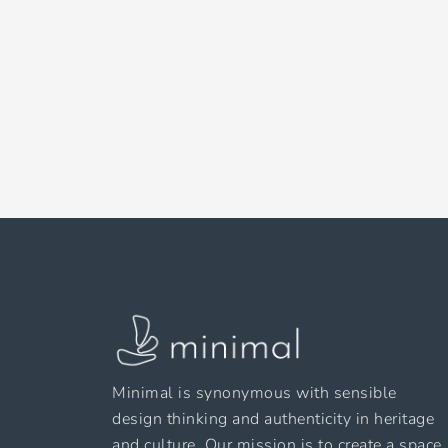
Minimal is synonymous with sensible
design thinking and authenticity in heritage
and culture. Our mission is to create a space