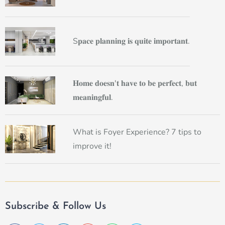
S𝐩𝐚𝐜𝐞 𝐩𝐥𝐚𝐧𝐧𝐢𝐧𝐠 𝐢𝐬 𝐪𝐮𝐢𝐭𝐞 𝐢𝐦𝐩𝐨𝐫𝐭𝐚𝐧𝐭.
𝐇𝐨𝐦𝐞 𝐝𝐨𝐞𝐬𝐧'𝐭 𝐡𝐚𝐯𝐞 𝐭𝐨 𝐛𝐞 𝐩𝐞𝐫𝐟𝐞𝐜𝐭, 𝐛𝐮𝐭
𝐦𝐞𝐚𝐧𝐢𝐧𝐠𝐟𝐮𝐥.
What is Foyer Experience? 7 tips to
improve it!
Subscribe & Follow Us