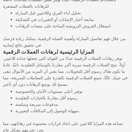
للرهانات بالعملات المشفرة.
تحليل أداء الفرق واللاعبين قبل المباراة.
متابعة أخبار الإصابات أو التغييرات في التشكيلة.
استغلال العروض الترويجية المتاحة على منصات الرهانات.
من خلال فهم تفاصيل المباراة وأهمية العملة الرقمية، يمكنك زيادة فرصك
في تحقيق نتائج إيجابية.
المزايا الرئيسية لرهانات العملات الرقمية
توفر رهانات العملات الرقمية عددًا من الفوائد التي تجعلها جذابة للاعبين.
أولاً، تتيح العملات الرقمية سرية أكبر مقارنةً بالوسائل التقليدية. ثانيًا، عادةً
ما تكون هناك رسوم أقل للتحويلات، مما يعني أن المزيد من الأموال تبقى
في جيبك. ثالثًا، تتمتع العملات الرقمية بالقدرة على المعاملات السريعة، مما
يسمح لك بوضع الرهانات دون أي تأخير.
توفير أعلى مستويات الأمان والخصوصية.
رسوم أقل مقارنةً بالخيارات التقليدية.
مدفوعات سريعة وسلسة.
سهولة الوصول إلى المكافآت التعبيرية.
تساعد هذه المزايا اللاعبين على اتخاذ قرارات محسوبة في رهاناتهم، مما
يعزز تجربتهم بشكل عام.