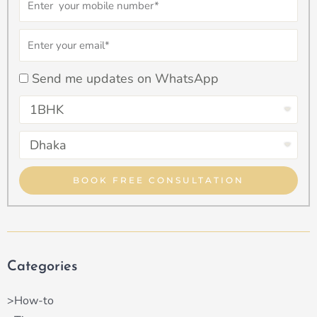
Email
checkbox
Send me updates on WhatsApp
Select
Property
Select
Type
Property
Type
BOOK FREE CONSULTATION
Categories
>How-to