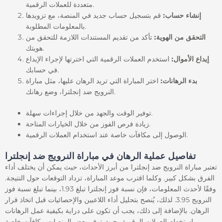
متعددة للعملات الرقمية.
إنشاء حساب:
قم بتسجيل حساب جديد في المنصة، مع تزويدها
بالمعلومات المطلوبة.
التحقق من الهوية:
تأكد من تقديم المستندات اللازمة للتحقق من
هويتك.
إيداع الأموال:
استخدم العملات الرقمية التي اخترتها لإجراء الإيداع
في حسابك.
بدء الرهانات:
اختر المباراة التي تريد الرهان عليها، مثل مباراة
النرويج ضد إنجلترا، وضع رهانك.
توفير الوقت والجهد من خلال إجراءات سهلة.
زيادة فرص الفوز من خلال الخيارات المتاحة.
الوصول إلى مكافآت خاصة عند استخدام العملات الرقمية.
تفاصيل عملية الرهان في مباراة النرويج ضد إنجلترا
تعتبر مباراة النرويج ضد إنجلترا من أبرز الأحداث، حيث يمكن أن يختلف أداء
الفرق بشكل كبير. وكلما اقترب موعد المباراة، تزداد التوقعات حول النتيجة.
وفقًا لأحدث المعلومات، فإن نسبة فوز إنجلترا تبلغ 1.93، بينما تبلغ نسبة فوز
النرويج 3.95. لذلك، يُنصح بتحليل أداء اللاعبين والإحصائيات قبل اتخاذ قرار
الرهان. بالإضافة إلى ذلك، يجب أن تكون على دراية بكيفية عمل الرهانات
باستخدام العملات الرقمية، حيث توفر بعض المنصات مكافآت خاصة