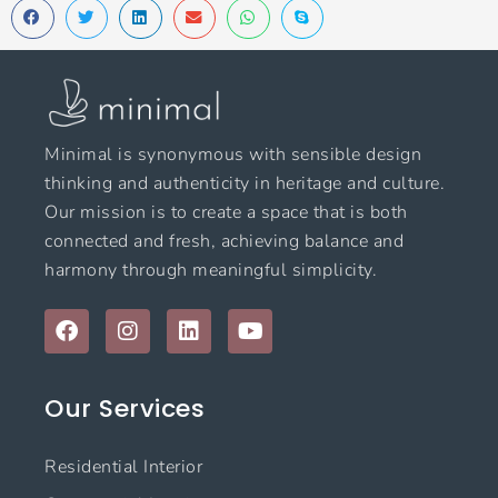
Minimal is synonymous with sensible design
thinking and authenticity in heritage and culture.
Our mission is to create a space that is both
connected and fresh, achieving balance and
harmony through meaningful simplicity.
F
I
L
Y
a
n
i
o
c
s
n
u
e
t
k
t
Our Services
b
a
e
u
o
g
d
b
o
r
i
e
Residential Interior
k
a
n
m