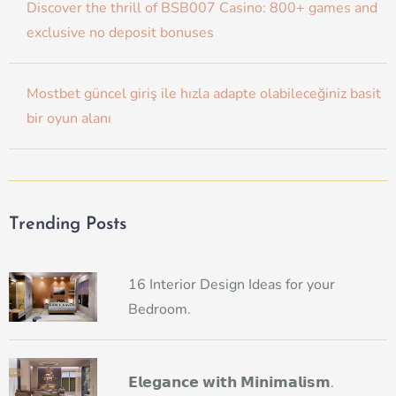
Discover the thrill of BSB007 Casino: 800+ games and
exclusive no deposit bonuses
Mostbet güncel giriş ile hızla adapte olabileceğiniz basit
bir oyun alanı
Trending Posts
16 Interior Design Ideas for your
Bedroom.
𝗘𝗹𝗲𝗴𝗮𝗻𝗰𝗲 𝘄𝗶𝘁𝗵 𝗠𝗶𝗻𝗶𝗺𝗮𝗹𝗶𝘀𝗺.