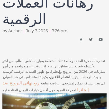
رهانات العملات
الرقمية
by Author
July 7, 2026
7:26 pm
I
T
Y
c
w
o
o
i
u
n
t
t
-
t
u
f
e
b
a
r
e
تعد رهانات كرة القدم، وخاصة تلك المتعلقة بمباريات كأس العالم، من أكثر
c
الأنشطة شعبية بين عشاق الرياضة. إذ يترقب الجميع واحدة من أبرز
e
b
المباريات في 2026 بين النرويج وإنجلترا. مع ظهور العملات الرقمية كوسيلة
o
جديدة للرهانات، يتزايد اهتمام اللاعبون بكيفية استخدامها في هذا السياق.
o
k
ربع نهائي النرويج ضد
في هذا السياق، يمكن لمشجعي الرياضة متابعة
إنجلترا
لمعرفة المزيد حول أفضل خيارات الرهان المتاحة لهم.