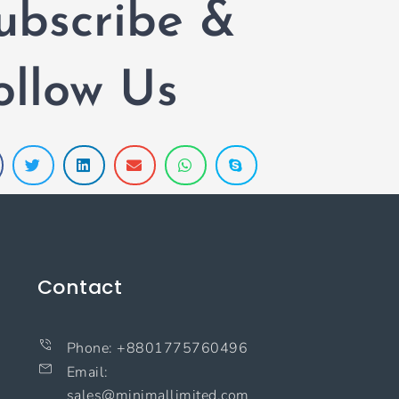
ubscribe &
ollow Us
Contact
Phone: +8801775760496
Email:
sales@minimallimited.com​