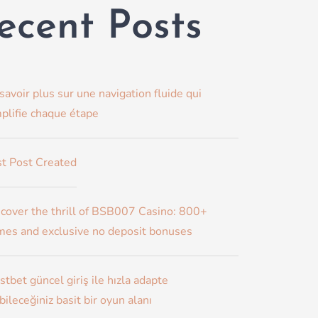
ecent Posts
savoir plus sur une navigation fluide qui
plifie chaque étape
st Post Created
cover the thrill of BSB007 Casino: 800+
mes and exclusive no deposit bonuses
tbet güncel giriş ile hızla adapte
bileceğiniz basit bir oyun alanı