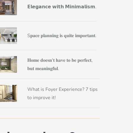
𝗘𝗹𝗲𝗴𝗮𝗻𝗰𝗲 𝘄𝗶𝘁𝗵 𝗠𝗶𝗻𝗶𝗺𝗮𝗹𝗶𝘀𝗺.
S𝐩𝐚𝐜𝐞 𝐩𝐥𝐚𝐧𝐧𝐢𝐧𝐠 𝐢𝐬 𝐪𝐮𝐢𝐭𝐞 𝐢𝐦𝐩𝐨𝐫𝐭𝐚𝐧𝐭.
𝐇𝐨𝐦𝐞 𝐝𝐨𝐞𝐬𝐧'𝐭 𝐡𝐚𝐯𝐞 𝐭𝐨 𝐛𝐞 𝐩𝐞𝐫𝐟𝐞𝐜𝐭,
𝐛𝐮𝐭 𝐦𝐞𝐚𝐧𝐢𝐧𝐠𝐟𝐮𝐥.
What is Foyer Experience? 7 tips
to improve it!