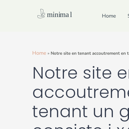
Skip
to
Home
content
Home
»
Notre site en tenant accoutrement en te
Notre site 
accoutrem
tenant un g