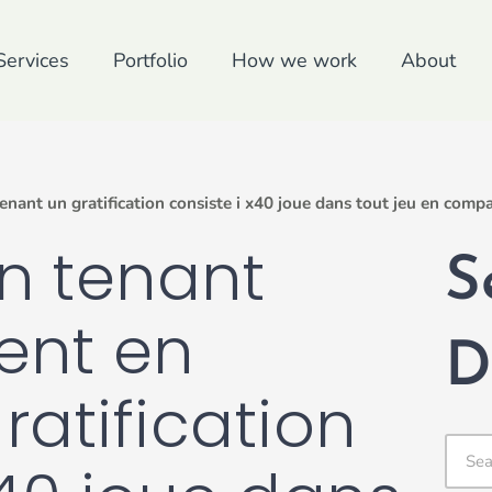
Services
Portfolio
How we work
About
nant un gratification consiste i x40 joue dans tout jeu en compa
en tenant
S
ent en
D
ratification