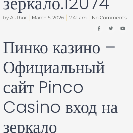
зеркало.12074
by Author
March 5, 2026
2:41 am
No Comments
I
T
Y
c
w
o
o
i
u
Пинко казино –
n
t
t
-
t
u
f
e
b
a
r
e
c
Официальный
e
b
o
o
сайт Pinco
k
Casino вход на
зеркало