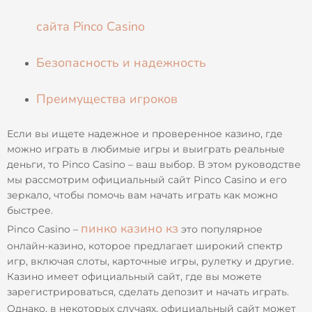
сайта Pinco Casino
Безопасность и надежность
Преимущества игроков
Если вы ищете надежное и проверенное казино, где
можно играть в любимые игры и выиграть реальные
деньги, то Pinco Casino – ваш выбор. В этом руководстве
мы рассмотрим официальный сайт Pinco Casino и его
зеркало, чтобы помочь вам начать играть как можно
быстрее.
пинко казино кз
Pinco Casino –
это популярное
онлайн-казино, которое предлагает широкий спектр
игр, включая слоты, карточные игры, рулетку и другие.
Казино имеет официальный сайт, где вы можете
зарегистрироваться, сделать депозит и начать играть.
Однако, в некоторых случаях, официальный сайт может