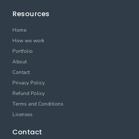
Resources
Home
How we work
Portfolio
About
Contact
Privacy Policy
Refund Policy
Terms and Conditions
Licenses
Contact