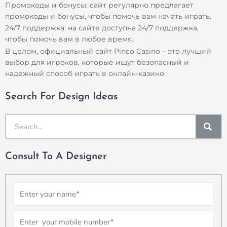
Промокоды и бонусы: сайт регулярно предлагает
промокоды и бонусы, чтобы помочь вам начать играть.
24/7 поддержка: на сайте доступна 24/7 поддержка,
чтобы помочь вам в любое время.
В целом, официальный сайт Pinco Casino – это лучший
выбор для игроков, которые ищут безопасный и
надежный способ играть в онлайн-казино.
Search For Design Ideas
SE
Consult To A Designer
Name
Number