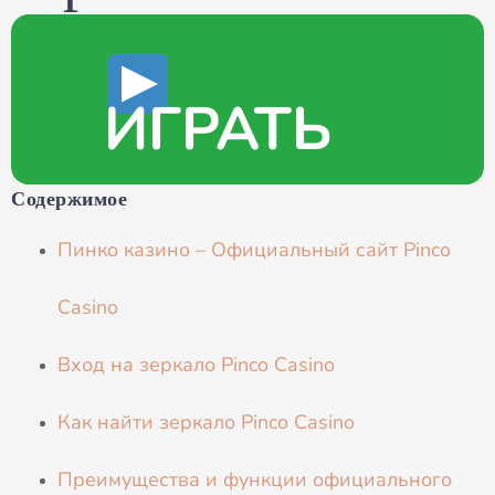
ИГРАТЬ
Содержимое
Пинко казино – Официальный сайт Pinco
Casino
Вход на зеркало Pinco Casino
Как найти зеркало Pinco Casino
Преимущества и функции официального